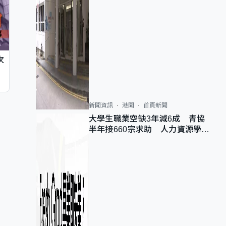
次
新聞資訊
港聞
首頁新聞
大學生職業空缺3年減6成 青協
半年接660宗求助 人力資源學
會：AI浪潮重整職位需求