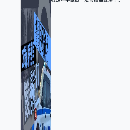
捱足年半冤獄 法官推翻裁決：抄
錯標點