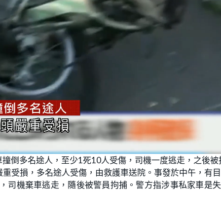
撞倒多名途人，至少1死10人受傷，司機一度逃走，之後被
嚴重受損，多名途人受傷，由救護車送院。事發於中午，有
路，司機棄車逃走，隨後被警員拘捕。警方指涉事私家車是