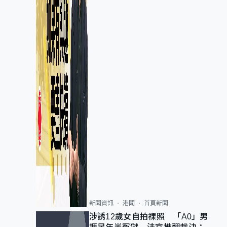
新聞資訊
港聞
首頁新聞
涉誘12歲女自拍祼照 「A0」男