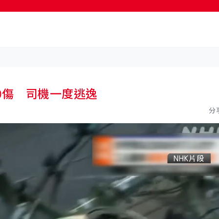
按輸入鍵開始搜尋
0傷 司機一度逃逸
分