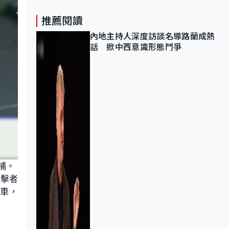
推薦閱讀
內地主持人深度訪談名導路蘭成熱
話 掀中西意識形態鬥爭
捕。
目擊者
失車，