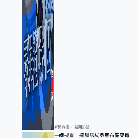
新聞資訊
新聞熱話
一線搜查｜連鎖店試身室布簾突遭