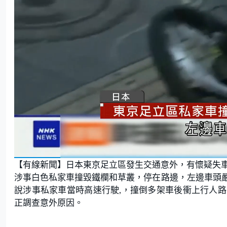
L
U
o
n
【有線新聞】日本東京足立區發生交通意外，有懷疑失車
a
m
d
u
e
t
涉事白色私家車撞毀鐵欄和草叢，停在路邊，左邊車頭
d
e
:
說涉事私家車當時高速行駛,，撞倒多架車後衝上行人
8
8
.
正調查意外原因。
2
4
%