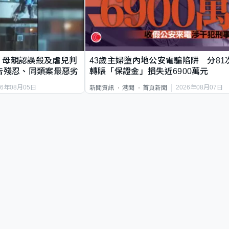
｜母親認誤殺及虐兒判
43歲主婦墮內地公安電騙陷阱 分81
告殘忍、同類案最惡劣
轉賬「保證金」損失近6900萬元
26年08月05日
2026年08月07日
新聞資訊
港聞
首頁新聞