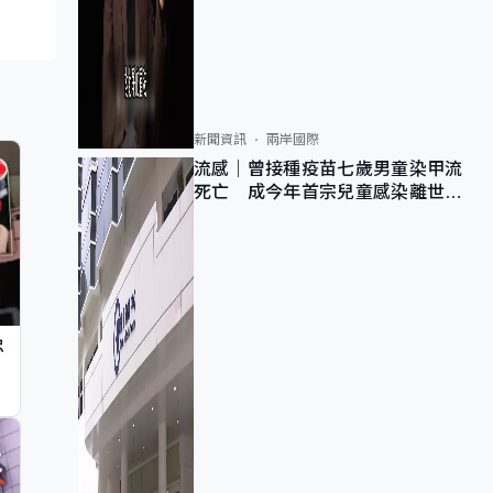
新聞資訊
兩岸國際
流感｜曾接種疫苗七歲男童染甲流
死亡 成今年首宗兒童感染離世個
案
忠