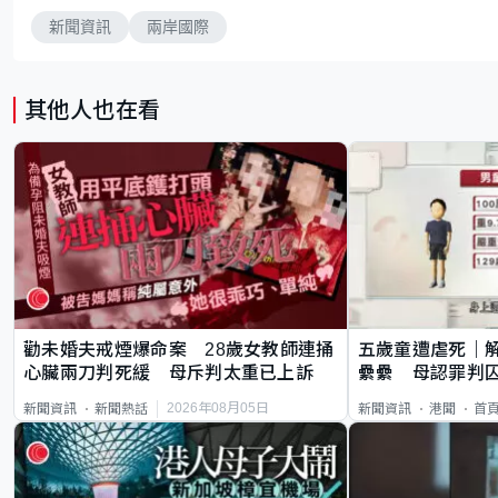
新聞資訊
兩岸國際
其他人也在看
勸未婚夫戒煙爆命案 28歲女教師連捅
五歲童遭虐死｜
心臟兩刀判死緩 母斥判太重已上訴
纍纍 母認罪判囚
類案最惡劣
2026年08月05日
新聞資訊
新聞熱話
新聞資訊
港聞
首