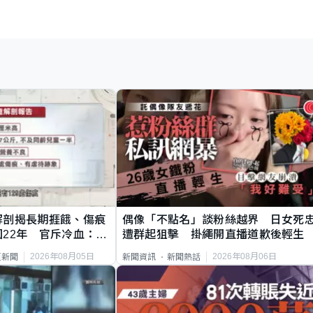
解剖揭長期捱餓、傷痕
偶像「不點名」談粉絲越界 日女死
22年 官斥冷血：同
遭群起狙擊 掛繩開直播道歉後輕生
2026年08月05日
2026年08月06日
頁新聞
新聞資訊
新聞熱話