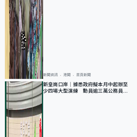
新聞資訊
港聞
首頁新聞
新皇崗口岸｜據悉政府擬本月中起辦至
少四場大型演練 動員逾三萬公務員人
次測試