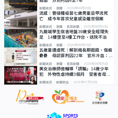
毀品 分別判囚4至7年
2026年08月03日
新聞資訊
港聞
流感｜曾接種疫苗七歲男童染甲流死
亡 成今年首宗兒童感染離世個案
2026年08月04日
新聞資訊
港聞
首頁新聞
九龍城學生宿舍地盤39歲安全經理失
足 14樓墮至4樓工作台、送院不治
2026年08月03日
新聞資訊
港聞
五歲童遭虐死｜解剖揭長期捱餓、傷痕
纍纍 母認罪判囚22年 官斥冷血：同
類案最惡劣
2026年08月05日
新聞資訊
港聞
首頁新聞
美女治療師借輔導「誘騙」14歲少年
犯 外物性虐持續3個月 受害者母：
要保護其他人
2026年07月30日
新聞資訊
新聞熱話