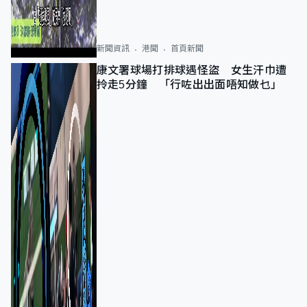
新聞資訊
港聞
首頁新聞
康文署球場打排球遇怪盜 女生汗巾遭
拎走5分鐘 「行咗出出面唔知做乜」