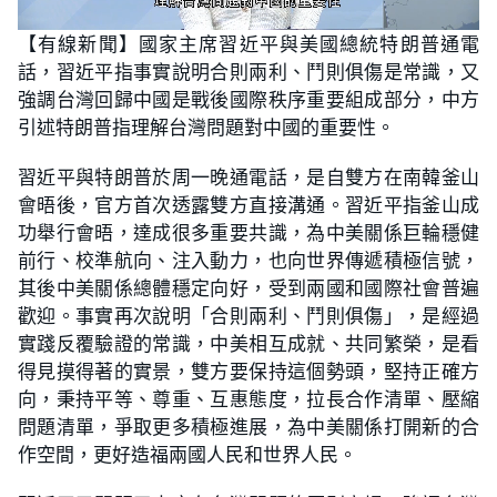
L
U
o
n
【有線新聞】國家主席習近平與美國總統特朗普通電
a
m
d
u
話，習近平指事實說明合則兩利、鬥則俱傷是常識，又
e
t
d
e
:
強調台灣回歸中國是戰後國際秩序重要組成部分，中方
1
9
引述特朗普指理解台灣問題對中國的重要性。
.
6
1
習近平與特朗普於周一晚通電話，是自雙方在南韓釜山
%
會晤後，官方首次透露雙方直接溝通。習近平指釜山成
功舉行會晤，達成很多重要共識，為中美關係巨輪穩健
前行、校準航向、注入動力，也向世界傳遞積極信號，
其後中美關係總體穩定向好，受到兩國和國際社會普遍
歡迎。事實再次說明「合則兩利、鬥則俱傷」，是經過
實踐反覆驗證的常識，中美相互成就、共同繁榮，是看
得見摸得著的實景，雙方要保持這個勢頭，堅持正確方
向，秉持平等、尊重、互惠態度，拉長合作清單、壓縮
問題清單，爭取更多積極進展，為中美關係打開新的合
作空間，更好造福兩國人民和世界人民。