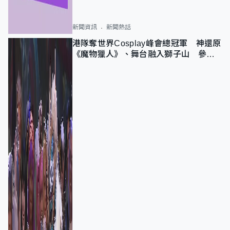
新聞資訊
新聞熱話
港隊奪世界Cosplay峰會總冠軍 神還原
《魔物獵人》、舞台融入獅子山 參賽
者：讓大家認識香港