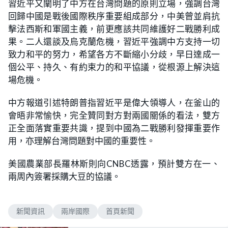
習近平又闡明了中方在台灣問題的原則立場，強調台灣
回歸中國是戰後國際秩序重要組成部分，中美曾並肩抗
擊法西斯和軍國主義，前更應該共同維護好二戰勝利成
果。二人還談及烏克蘭危機，習近平強調中方支持一切
致力和平的努力，希望各方不斷縮小分歧，早日達成一
個公平、持久、有約束力的和平協議，從根源上解決這
場危機。
中方報道引述特朗普指習近平是偉大領導人，在釜山的
會晤非常愉快，完全贊同對方對兩國關係的看法，雙方
正全面落實重要共識，提到中國為二戰勝利發揮重要作
用，亦理解台灣問題對中國的重要性。
美國農業部長羅林斯則向CNBC透露，預計雙方在一、
兩周內簽署採購大豆的協議。
新聞資訊
兩岸國際
首頁新聞