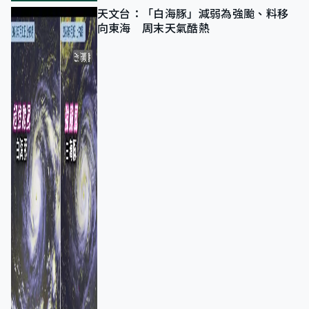
天文台：「白海豚」減弱為強颱、料移
向東海 周末天氣酷熱