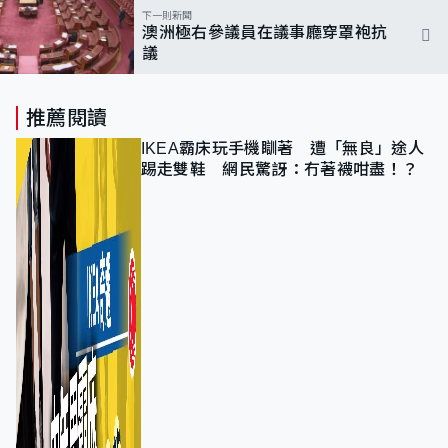
下一則新聞
澳洲極右參議員在議事廳穿罩袍抗
議
推薦閱讀
IKEA霸床玩手機瞓著 遭「無良」途人
踢走雙鞋 網民驚訝：冇著襪咁盡！？