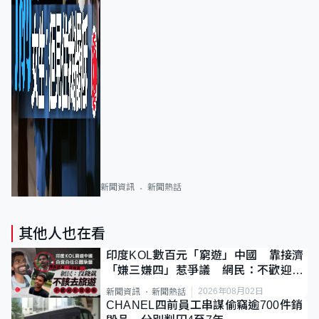
新聞資訊
新聞熱話
其他人也在看
印度KOL數百元「窮遊」中國 靠接濟
「嫌三嫌四」惹爭議 網民：不歡迎劣
質旅客
2026年08月02日
新聞資訊
新聞熱話
CHANEL四前員工串謀偷竊逾700件銷