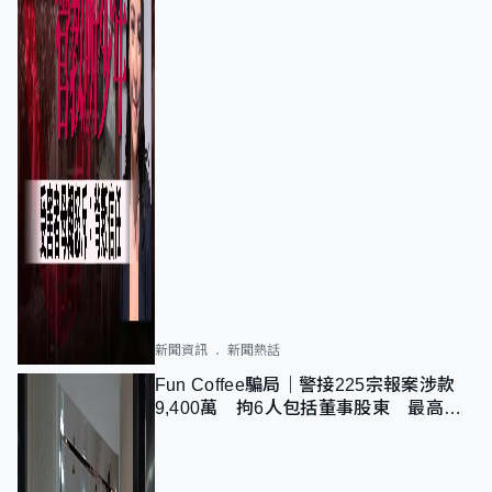
新聞資訊
新聞熱話
Fun Coffee騙局｜警接225宗報案涉款
9,400萬 拘6人包括董事股東 最高金
額一宗涉近千萬