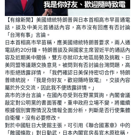
【有線新聞】美國總統特朗普與日本首相高市早苗通電
話，談及中美元首通話內容，高市沒有回應有否討論
「台灣有事」言論。
日本首相高市早苗稱，應美國總統特朗普要求，兩人通
電話約20分鐘。特朗普談及與國家主席習近平的通話內
容及近期美中關係，雙方亦就印太地區局勢及挑戰、日
美同盟等議題交換意見。被問到有否討論台灣問題，高
市拒絕透露詳情，「我們確認日美保持密切合作，特朗
普總統說，『我是你好友，歡迎隨時致電』，交談內容
屬於外交交流，因此我不便透露詳情。」
高市的涉台言論，在國內亦受到在野黨質詢，內閣會議
敲定對公明黨的書面答覆，重申政府立場不變，將繼續
根據個別實際情況及情報全面分析，判斷是否行使集體
自衛權，沒有必要修改。
對於中國駐日大使館主張，可引用《聯合國憲章》中的
「敵國條款」對日動武，日本內閣官房長官木原稔稱，