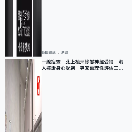
新聞資訊
港聞
一線搜查｜北上植牙慘變神經受損 港
人控訴身心受創 專家籲理性評估三大
風險