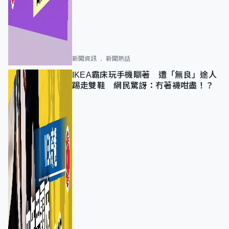
新聞資訊
新聞熱話
IKEA霸床玩手機瞓著 遭「無良」途人
踢走雙鞋 網民驚訝：冇著襪咁盡！？