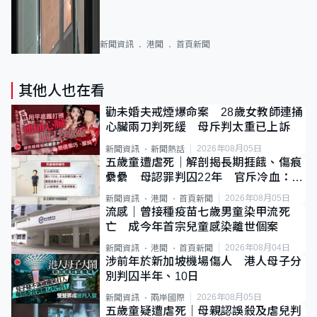
新聞資訊
港聞
首頁新聞
其他人也在看
勸未婚夫戒煙爆命案 28歲女教師連捅
心臟兩刀判死緩 母斥判太重已上訴
2026年08月05日
新聞資訊
新聞熱話
五歲童遭虐死｜解剖揭長期捱餓、傷痕
纍纍 母認罪判囚22年 官斥冷血：同
類案最惡劣
2026年08月05日
新聞資訊
港聞
首頁新聞
流感｜曾接種疫苗七歲男童染甲流死
亡 成今年首宗兒童感染離世個案
2026年08月04日
新聞資訊
港聞
首頁新聞
涉前年於新加坡機場傷人 港人母子分
別判囚半年、10日
2026年08月05日
新聞資訊
兩岸國際
五歲童疑遭虐死｜母親認誤殺及虐兒判