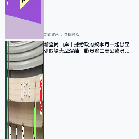
新聞資訊
新聞熱話
新皇崗口岸｜據悉政府擬本月中起辦至
少四場大型演練 動員逾三萬公務員人
次測試