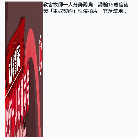
教會牧師一人分飾兩角 誘騙15歲信徒
簽「主奴契約」性侵拍片 官斥濫用教
友信任、二審判囚9年