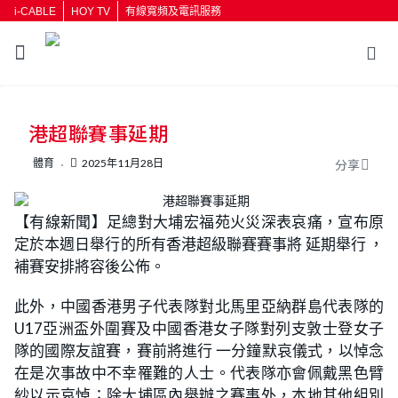
i-CABLE
HOY TV
有線寬頻及電訊服務
返回
港超聯賽事延期
按輸入鍵開始搜尋
體育
2025年11月28日
分享
【有線新聞】足總對大埔宏福苑火災深表哀痛，宣布原
定於本週日舉行的所有香港超級聯賽賽事將 延期舉行 ，
補賽安排將容後公佈。
此外，中國香港男子代表隊對北馬里亞納群島代表隊的
U17亞洲盃外圍賽及中國香港女子隊對列支敦士登女子
隊的國際友誼賽，賽前將進行 一分鐘默哀儀式，以悼念
在是次事故中不幸罹難的人士。代表隊亦會佩戴黑色臂
紗以示哀悼；除大埔區內舉辦之賽事外，本地其他組別