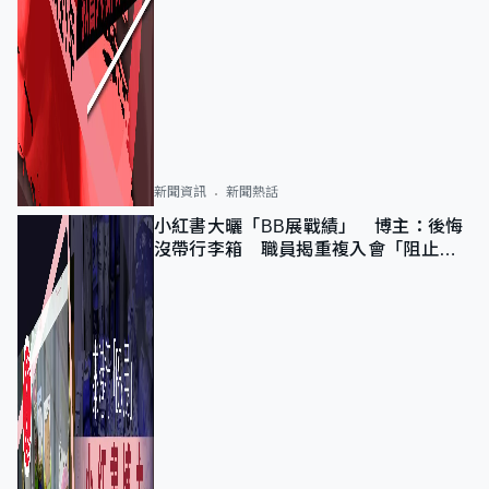
新聞資訊
新聞熱話
小紅書大曬「BB展戰績」 博主：後悔
沒帶行李箱 職員揭重複入會「阻止唔
到」