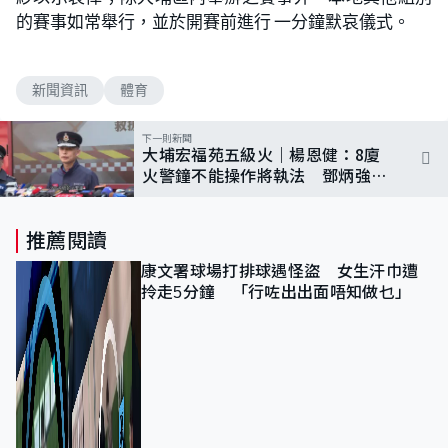
的賽事如常舉行，並於開賽前進行 一分鐘默哀儀式。
新聞資訊
體育
下一則新聞
大埔宏福苑五級火｜楊恩健：8廈
火警鐘不能操作將執法 鄧炳強：
惡劣環境令滅火行動相當困難
推薦閱讀
康文署球場打排球遇怪盜 女生汗巾遭
拎走5分鐘 「行咗出出面唔知做乜」