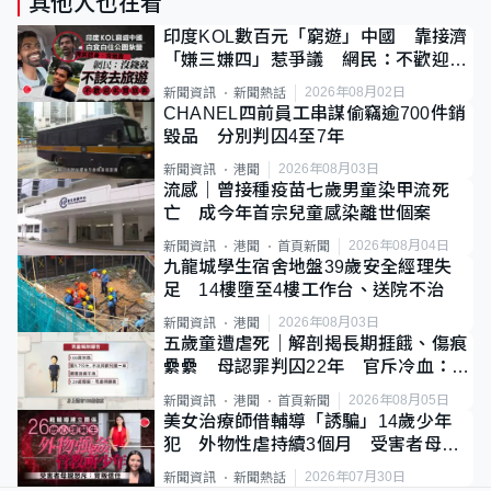
其他人也在看
印度KOL數百元「窮遊」中國 靠接濟
「嫌三嫌四」惹爭議 網民：不歡迎劣
質旅客
2026年08月02日
新聞資訊
新聞熱話
CHANEL四前員工串謀偷竊逾700件銷
毀品 分別判囚4至7年
2026年08月03日
新聞資訊
港聞
流感｜曾接種疫苗七歲男童染甲流死
亡 成今年首宗兒童感染離世個案
2026年08月04日
新聞資訊
港聞
首頁新聞
九龍城學生宿舍地盤39歲安全經理失
足 14樓墮至4樓工作台、送院不治
2026年08月03日
新聞資訊
港聞
五歲童遭虐死｜解剖揭長期捱餓、傷痕
纍纍 母認罪判囚22年 官斥冷血：同
類案最惡劣
2026年08月05日
新聞資訊
港聞
首頁新聞
美女治療師借輔導「誘騙」14歲少年
犯 外物性虐持續3個月 受害者母：
要保護其他人
2026年07月30日
新聞資訊
新聞熱話