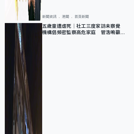
新聞資訊
港聞
首頁新聞
五歲童遭虐死｜社工三度家訪未察覺
機構倡頻密監察高危家庭 管浩鳴籲加
強跨部門協作