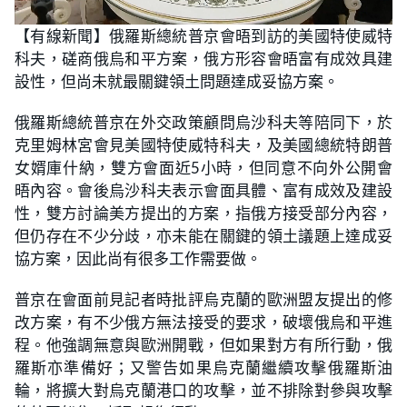
L
U
o
n
【有線新聞】俄羅斯總統普京會晤到訪的美國特使威特
a
m
d
u
科夫，磋商俄烏和平方案，俄方形容會晤富有成效具建
e
t
d
e
:
設性，但尚未就最關鍵領土問題達成妥協方案。
2
8
.
俄羅斯總統普京在外交政策顧問烏沙科夫等陪同下，於
5
7
克里姆林宮會見美國特使威特科夫，及美國總統特朗普
%
女婿庫什納，雙方會面近5小時，但同意不向外公開會
晤內容。會後烏沙科夫表示會面具體、富有成效及建設
性，雙方討論美方提出的方案，指俄方接受部分內容，
但仍存在不少分歧，亦未能在關鍵的領土議題上達成妥
協方案，因此尚有很多工作需要做。
普京在會面前見記者時批評烏克蘭的歐洲盟友提出的修
改方案，有不少俄方無法接受的要求，破壞俄烏和平進
程。他強調無意與歐洲開戰，但如果對方有所行動，俄
羅斯亦準備好；又警告如果烏克蘭繼續攻擊俄羅斯油
輪，將擴大對烏克蘭港口的攻擊，並不排除對參與攻擊