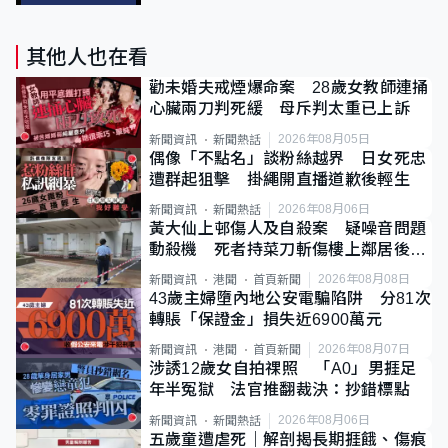
其他人也在看
勸未婚夫戒煙爆命案 28歲女教師連捅
心臟兩刀判死緩 母斥判太重已上訴
2026年08月05日
新聞資訊
新聞熱話
偶像「不點名」談粉絲越界 日女死忠
遭群起狙擊 掛繩開直播道歉後輕生
2026年08月06日
新聞資訊
新聞熱話
黃大仙上邨傷人及自殺案 疑噪音問題
動殺機 死者持菜刀斬傷樓上鄰居後墮
斃
2026年08月08日
新聞資訊
港聞
首頁新聞
43歲主婦墮內地公安電騙陷阱 分81次
轉賬「保證金」損失近6900萬元
2026年08月07日
新聞資訊
港聞
首頁新聞
涉誘12歲女自拍祼照 「A0」男捱足
年半冤獄 法官推翻裁決：抄錯標點
2026年08月06日
新聞資訊
新聞熱話
五歲童遭虐死｜解剖揭長期捱餓、傷痕