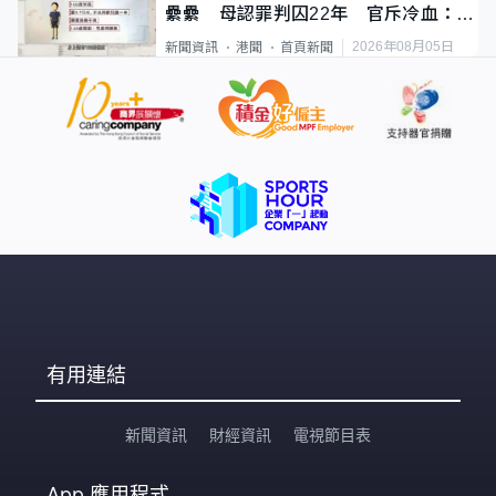
纍纍 母認罪判囚22年 官斥冷血：同
類案最惡劣
2026年08月05日
新聞資訊
港聞
首頁新聞
有用連結
新聞資訊
財經資訊
電視節目表
App
應用程式