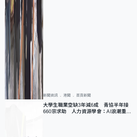
新聞資訊
港聞
首頁新聞
大學生職業空缺3年減6成 青協半年接
660宗求助 人力資源學會：AI浪潮重整
職位需求