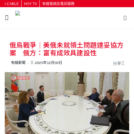
i-CABLE
HOY TV
有線寬頻及電訊服務
返回
俄烏戰爭｜美俄未就領土問題達妥協方
按輸入鍵開始搜尋
案 俄方：富有成效具建設性
有線新聞
2025年12月03日
分享