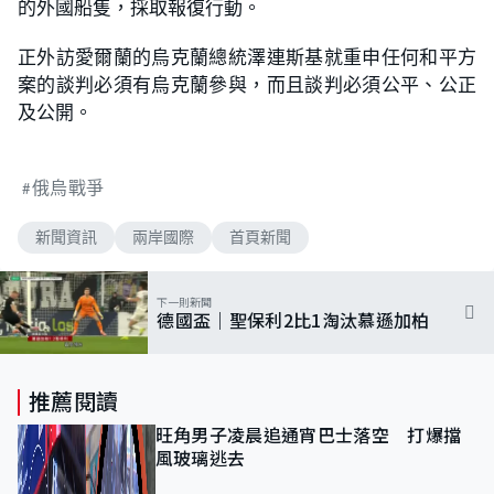
的外國船隻，採取報復行動。
正外訪愛爾蘭的烏克蘭總統澤連斯基就重申任何和平方
案的談判必須有烏克蘭參與，而且談判必須公平、公正
及公開。
俄烏戰爭
新聞資訊
兩岸國際
首頁新聞
下一則新聞
德國盃｜聖保利2比1淘汰慕遜加柏
推薦閱讀
旺角男子凌晨追通宵巴士落空 打爆擋
風玻璃逃去