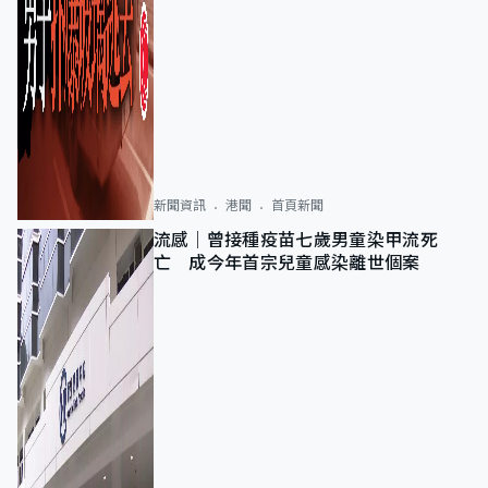
新聞資訊
港聞
首頁新聞
流感｜曾接種疫苗七歲男童染甲流死
亡 成今年首宗兒童感染離世個案