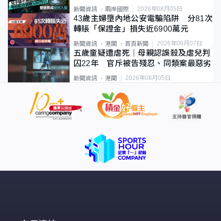
2026年08月05日
新聞資訊
兩岸國際
43歲主婦墮內地公安電騙陷阱 分81次
轉賬「保證金」損失近6900萬元
2026年08月07日
新聞資訊
港聞
首頁新聞
五歲童疑遭虐死｜母親認誤殺及虐兒判
囚22年 官斥被告殘忍、同類案最惡劣
2026年08月05日
新聞資訊
港聞