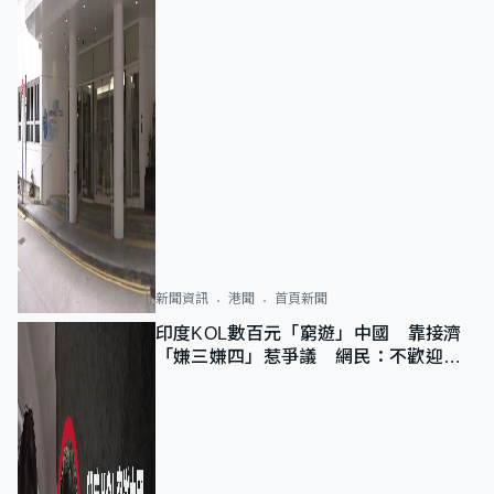
新聞資訊
港聞
首頁新聞
印度KOL數百元「窮遊」中國 靠接濟
「嫌三嫌四」惹爭議 網民：不歡迎劣
質旅客