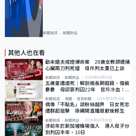
新聞資訊
新聞熱話
其他人也在看
勸未婚夫戒煙爆命案 28歲女教師連捅
心臟兩刀判死緩 母斥判太重已上訴
2026年08月05日
新聞資訊
新聞熱話
五歲童遭虐死｜解剖揭長期捱餓、傷痕
纍纍 母認罪判囚22年 官斥冷血：同
類案最惡劣
2026年08月05日
新聞資訊
港聞
首頁新聞
偶像「不點名」談粉絲越界 日女死忠
遭群起狙擊 掛繩開直播道歉後輕生
2026年08月06日
新聞資訊
新聞熱話
涉前年於新加坡機場傷人 港人母子分
別判囚半年、10日