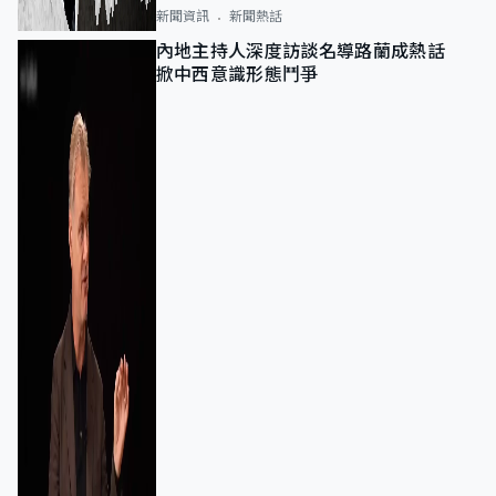
新聞資訊
新聞熱話
內地主持人深度訪談名導路蘭成熱話
掀中西意識形態鬥爭