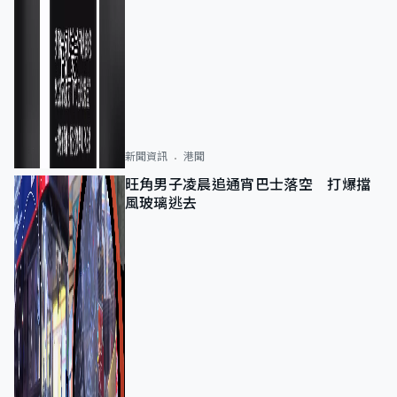
新聞資訊
港聞
旺角男子凌晨追通宵巴士落空 打爆擋
風玻璃逃去