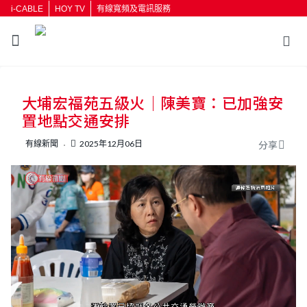
i-CABLE
HOY TV
有線寬頻及電訊服務
大埔宏福苑五級火｜陳美寶：已加強安
置地點交通安排
有線新聞
2025年12月06日
分享