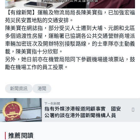
L
U
o
n
【有線新聞】運輸及物流局局長陳美寶指，已加強宏福
a
m
d
u
苑災民安置地點的交通安排。
e
t
d
e
:
陳美寶在網誌指，部分受災人士遷到大埔、元朗和北區
7
5
多個過渡性房屋，運輸署已協調各公共交通營辦商增派
.
0
車輛加密班次及開辦特別接駁路線，的士車隊亦主動義
0
%
載，陳美寶指十分欣慰。
另外，她日前亦在機管局陪同下參觀機場邊境票站，鼓
勵在機場工作的員工投票。
新聞資訊
港聞
下一則新聞
指有外媒涉港報道罔顧事實 國安
公署約談在港外國新聞機構人員
推薦閱讀