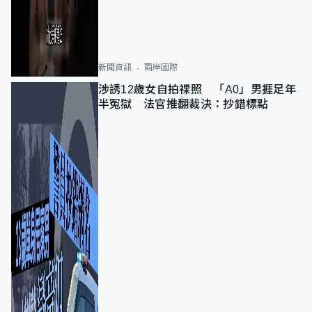
新聞資訊
兩岸國際
涉誘12歲女自拍祼照 「A0」男捱足年
半冤獄 法官推翻裁決：抄錯標點