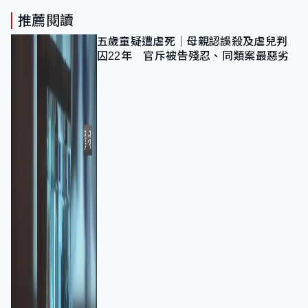
推薦閱讀
五歲童疑遭虐死｜母親認誤殺及虐兒判
囚22年 官斥被告殘忍、同類案最惡劣