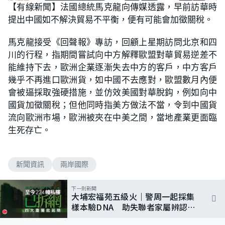
【有線新聞】法國總統馬克龍向傳媒透露，早前訪華時
提出中國如不解決貿易不平衡，便有可能會加徵關稅。
馬克龍接受《回聲報》專訪，回顧上星期訪問北京和四
川的行程，指期間嘗試向中方解釋歐盟對華貿易逆差不
能維持下去，歐洲企業逐漸失去中方的客戶，中方客戶
幾乎不再進口歐洲貨，如中國不去應對，歐盟數月內便
會被逼採取強硬措施，並仿效美國對華脫鈎，例如向中
國貨加徵關稅；但他同時指美方做法不當，令到中國貨
流向歐洲市場，歐洲被夾在中美之間，當地產業更面臨
生死存亡。
新聞資訊
兩岸國際
下一則新聞
大埔宏福苑五級火｜警周一起採集
樣本驗DNA 助失聯者家屬辨認遺
體