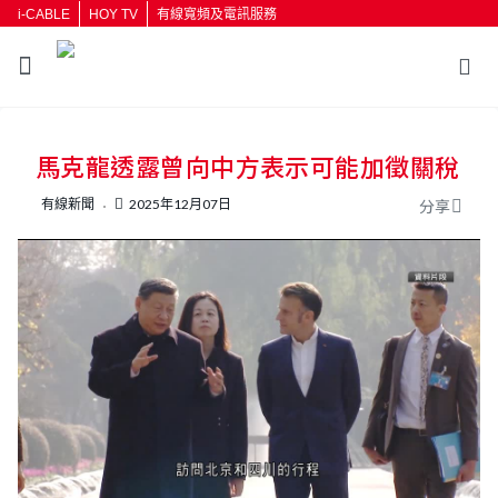
i-CABLE
HOY TV
有線寬頻及電訊服務
返回
馬克龍透露曾向中方表示可能加徵關稅
按輸入鍵開始搜尋
有線新聞
2025年12月07日
分享