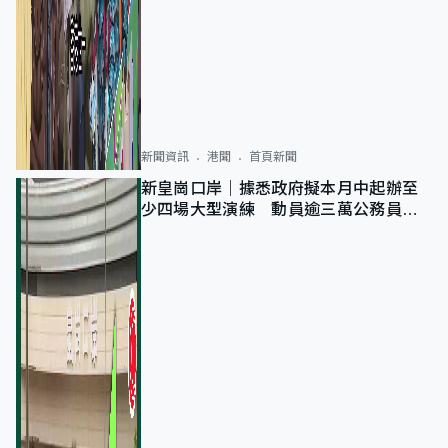
新聞資訊
港聞
首頁新聞
新皇崗口岸｜據悉政府擬本月中起辦至
少四場大型演練 動員逾三萬公務員人
次測試