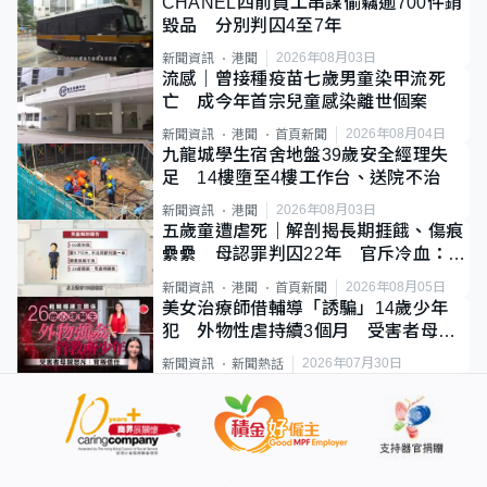
CHANEL四前員工串謀偷竊逾700件銷
毀品 分別判囚4至7年
2026年08月03日
新聞資訊
港聞
流感｜曾接種疫苗七歲男童染甲流死
亡 成今年首宗兒童感染離世個案
2026年08月04日
新聞資訊
港聞
首頁新聞
九龍城學生宿舍地盤39歲安全經理失
足 14樓墮至4樓工作台、送院不治
2026年08月03日
新聞資訊
港聞
五歲童遭虐死｜解剖揭長期捱餓、傷痕
纍纍 母認罪判囚22年 官斥冷血：同
類案最惡劣
2026年08月05日
新聞資訊
港聞
首頁新聞
美女治療師借輔導「誘騙」14歲少年
犯 外物性虐持續3個月 受害者母：
要保護其他人
2026年07月30日
新聞資訊
新聞熱話