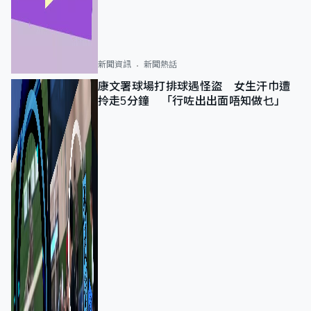
新聞資訊
新聞熱話
康文署球場打排球遇怪盜 女生汗巾遭
拎走5分鐘 「行咗出出面唔知做乜」