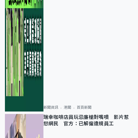
新聞資訊
港聞
首頁新聞
瑞幸咖啡店員玩忌廉槍對嘴噴 影片惹
怒網民 官方：已解僱違規員工