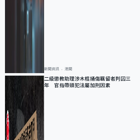
新聞資訊
港聞
二級懲教助理涉木棍捅傷羈留者判囚三
年 官指帶頭犯法屬加刑因素