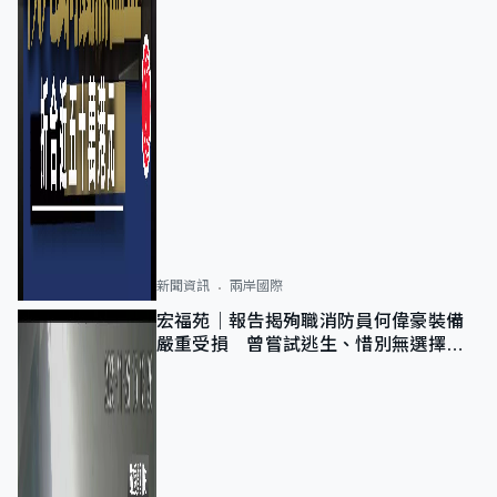
新聞資訊
兩岸國際
宏福苑｜報告揭殉職消防員何偉豪裝備
嚴重受損 曾嘗試逃生、惜別無選擇下
棄裝備墮樓