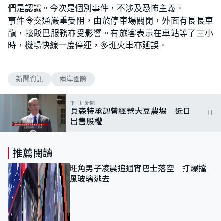
們是認識。今次是個別事件，不涉及恐怖主義。
事件令交通嚴重受阻，由於停車場關閉，外面有長長車
龍，接駁巴服務亦受影響。有旅客表示在車站等了三小
時，機場快線一度停運，多班火車亦延誤。
新聞資訊
兩岸國際
下一則新聞
貝森特承認曾經營大豆農場 近日
出售股權
推薦閱讀
旺角男子凌晨追通宵巴士落空 打爆擋
風玻璃逃去