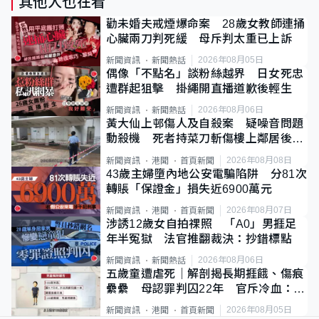
其他人也在看
勸未婚夫戒煙爆命案 28歲女教師連捅
心臟兩刀判死緩 母斥判太重已上訴
2026年08月05日
新聞資訊
新聞熱話
偶像「不點名」談粉絲越界 日女死忠
遭群起狙擊 掛繩開直播道歉後輕生
2026年08月06日
新聞資訊
新聞熱話
黃大仙上邨傷人及自殺案 疑噪音問題
動殺機 死者持菜刀斬傷樓上鄰居後墮
斃
2026年08月08日
新聞資訊
港聞
首頁新聞
43歲主婦墮內地公安電騙陷阱 分81次
轉賬「保證金」損失近6900萬元
2026年08月07日
新聞資訊
港聞
首頁新聞
涉誘12歲女自拍祼照 「A0」男捱足
年半冤獄 法官推翻裁決：抄錯標點
2026年08月06日
新聞資訊
新聞熱話
五歲童遭虐死｜解剖揭長期捱餓、傷痕
纍纍 母認罪判囚22年 官斥冷血：同
類案最惡劣
2026年08月05日
新聞資訊
港聞
首頁新聞