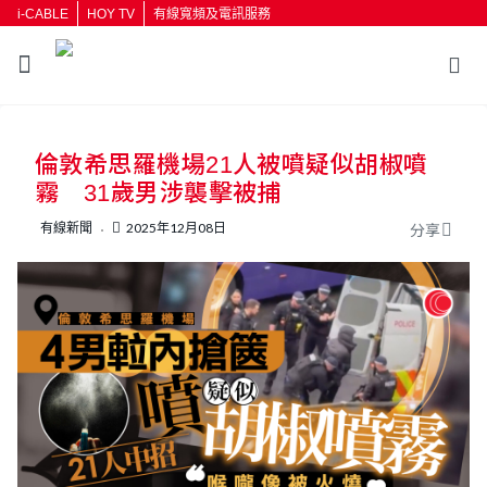
i-CABLE
HOY TV
有線寬頻及電訊服務
返回
倫敦希思羅機場21人被噴疑似胡椒噴
按輸入鍵開始搜尋
霧 31歲男涉襲擊被捕
有線新聞
2025年12月08日
分享