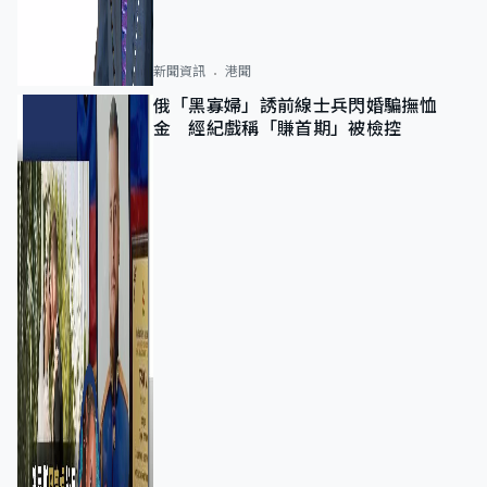
新聞資訊
港聞
俄「黑寡婦」誘前線士兵閃婚騙撫恤
金 經紀戲稱「賺首期」被檢控