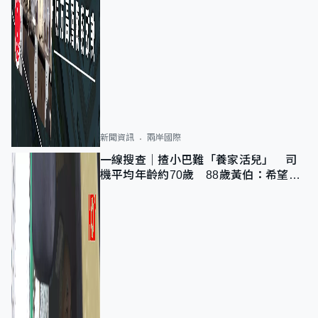
新聞資訊
兩岸國際
一線搜查｜揸小巴難「養家活兒」 司
機平均年齡約70歲 88歲黃伯：希望一
直揸落去