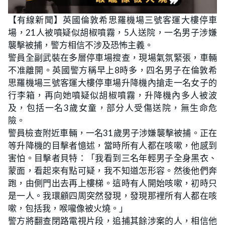
【有線新聞】英國倫敦希思羅機場三號客運大樓停車
場，21人被噴疑似胡椒噴霧，5人送院，一名男子涉嫌
襲擊被捕，警方相信不涉及恐怖主義。
警員全副武裝在多層停車場搜查，現場氣氛緊張，車輛
不准離開。英國警方稱早上8時多，四名男子在倫敦希
思羅機場三號客運大樓停車場升降機內搶走一名女子的
行李箱，再向她噴疑似胡椒噴霧，升降機內多人被波
及，包括一名3歲女童，部分人受傷送院，無生命危
險。
警員檢查附近車輛，一名31歲男子涉嫌襲擊被捕。正在
等升降機的目擊者憶述，當時所有人都在咳嗽，他感到
害怕。目擊者貝特：「我看到三名年輕男子全身黑衣、
蒙面，看起來有點可疑，我不知道怎形容。然後他們奔
跑，由側門出去再上樓梯。這時有人開始咳嗽，初時只
是一人。我環顧四周突然發現，發現那裡所有人都在咳
嗽，包括我，喉嚨像被火燒。」
警方將翻查閉路電視片段，追捕其餘涉案的人，相信他