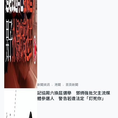
新聞資訊
港聞
首頁新聞
記協周六換屆選舉 鄧炳強批欠主流媒
體參選人 警告若違法定「釘死你」