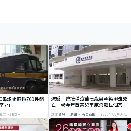
流感｜曾接種疫苗七歲男童染甲流死
工串謀偷竊逾700件銷
亡 成今年首宗兒童感染離世個案
至7年
2026年08月04日
新聞資訊
港聞
首頁新聞
26年08月03日