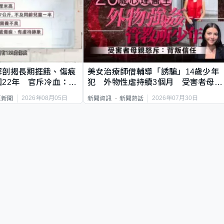
解剖揭長期捱餓、傷痕
美女治療師借輔導「誘騙」14歲少年
22年 官斥冷血：同
犯 外物性虐持續3個月 受害者母：
要保護其他人
2026年08月05日
2026年07月30日
頁新聞
新聞資訊
新聞熱話