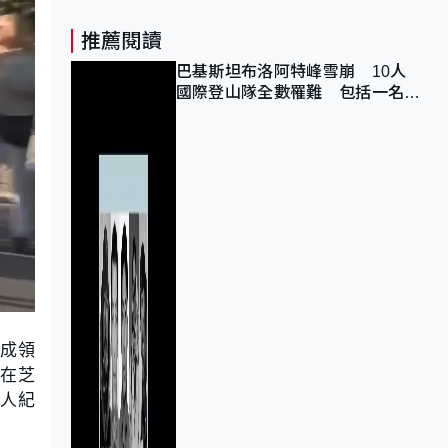
推薦閱讀
巴基斯坦布洛阿特峰雪崩 10人
國際登山隊全數罹難 包括一名中
國公民
組成領
年在芝
個人紀