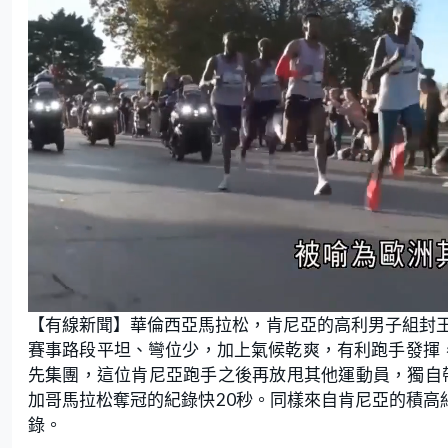
L
U
o
n
【有線新聞】華倫西亞馬拉松，肯尼亞的高利男子組封
a
m
d
u
e
t
賽事路段平坦、彎位少，加上氣候乾爽，有利跑手發揮
d
e
:
先集團，這位肯尼亞跑手之後再放甩其他運動員，獨自帶
5
2
.
加哥馬拉松奪冠的紀錄快20秒。同樣來自肯尼亞的積高
1
7
錄。
%