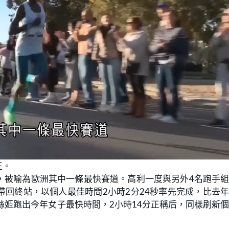
王。
，被喻為歐洲其中一條最快賽道。高利一度與另外4名跑手
回終站，以個人最佳時間2小時2分24秒率先完成，比去
絲姬跑出今年女子最快時間，2小時14分正稱后，同樣刷新