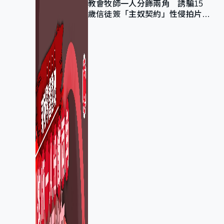
教會牧師一人分飾兩角 誘騙15
歲信徒簽「主奴契約」性侵拍片
官斥濫用教友信任、二審判囚9年