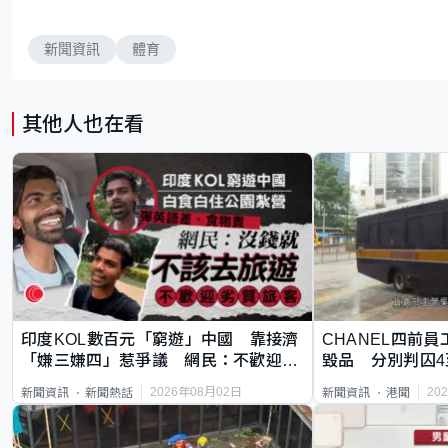
新聞資訊
體育
其他人也在看
印度KOL數百元「窮遊」中國 靠接濟
CHANEL四前員
「嫌三嫌四」惹爭議 網民：不歡迎劣
毀品 分別判囚4
質旅客
2026年08月02日
20
新聞資訊
新聞熱話
新聞資訊
港聞