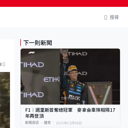
搜尋
下一則新聞
享
F1｜諾里斯首奪總冠軍 麥拿侖車隊相隔17
年再登頂
2025年12月08日
新聞資訊
體育