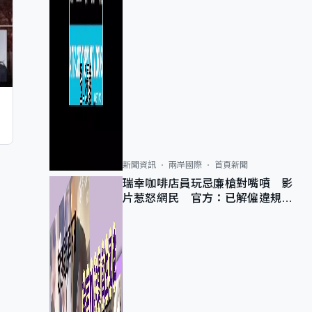
新聞資訊
兩岸國際
首頁新聞
瑞幸咖啡店員玩忌廉槍對嘴噴 影
片惹怒網民 官方：已解僱違規員
工