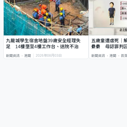
九龍城學生宿舍地盤39歲安全經理失
五歲童遭虐死｜
足 14樓墮至4樓工作台、送院不治
纍纍 母認罪判囚
類案最惡劣
2026年08月03日
新聞資訊
港聞
新聞資訊
港聞
首