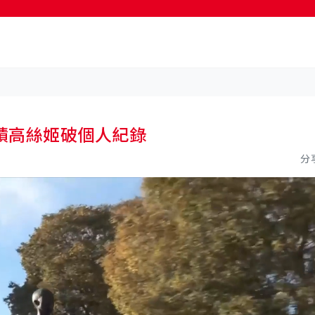
按輸入鍵開始搜尋
積高絲姬破個人紀錄
分