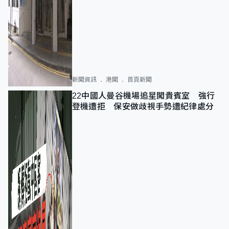
新聞資訊
港聞
首頁新聞
22中國人曼谷機場追星闖貴賓室 強行
登機遭拒 保安做歧視手勢遭紀律處分