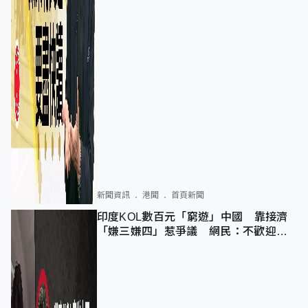
新聞資訊
港聞
首頁新聞
印度KOL數百元「窮遊」中國 靠接濟
「嫌三嫌四」惹爭議 網民：不歡迎劣
質旅客