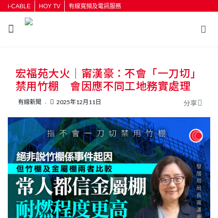
i-CABLE
HOY TV
有線寬頻及電訊服務
宏福苑大火｜甯漢豪：不會「一刀切」
禁用竹棚 會因應不同工地務實處理
有線新聞
2025年12月11日
分享