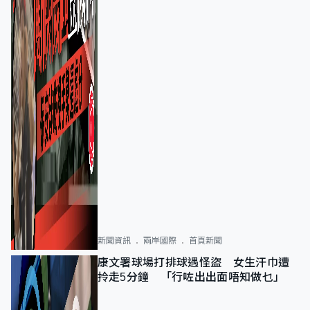
新聞資訊
兩岸國際
首頁新聞
康文署球場打排球遇怪盜 女生汗巾遭
拎走5分鐘 「行咗出出面唔知做乜」