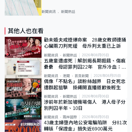
新聞資訊
新聞熱話
其他人也在看
勸未婚夫戒煙爆命案 28歲女教師連捅
心臟兩刀判死緩 母斥判太重已上訴
2026年08月05日
新聞資訊
新聞熱話
五歲童遭虐死｜解剖揭長期捱餓、傷痕
纍纍 母認罪判囚22年 官斥冷血：同
類案最惡劣
2026年08月05日
新聞資訊
港聞
首頁新聞
偶像「不點名」談粉絲越界 日女死忠
遭群起狙擊 掛繩開直播道歉後輕生
2026年08月06日
新聞資訊
新聞熱話
涉前年於新加坡機場傷人 港人母子分
別判囚半年、10日
2026年08月05日
新聞資訊
兩岸國際
43歲主婦墮內地公安電騙陷阱 分81次
轉賬「保證金」損失近6900萬元