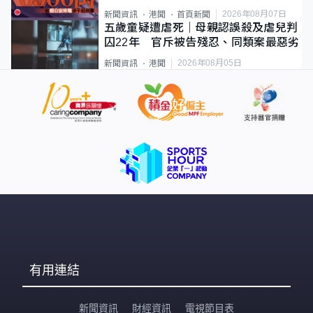
2026年08月07日
新聞資訊
港聞
首頁新聞
五歲童疑遭虐死｜母親認誤殺及虐兒判
囚22年 官斥被告殘忍、同類案最惡劣
2026年08月05日
新聞資訊
港聞
有用連結
新聞資訊
財經資訊
電視節目表