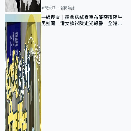
新聞資訊
新聞熱話
一線搜查｜連鎖店試身室布簾突遭陌生
男扯開 港女換衫險走光報警 全港分
店急換實體門