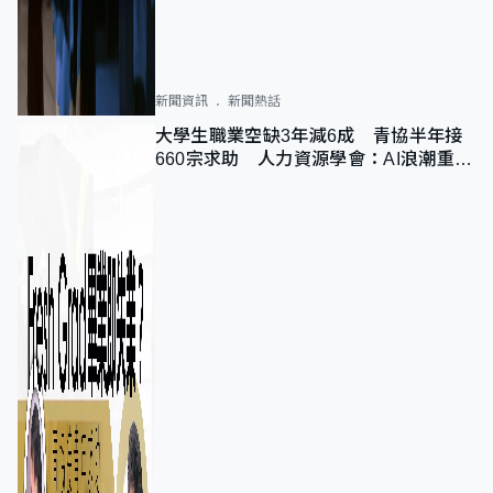
新聞資訊
新聞熱話
大學生職業空缺3年減6成 青協半年接
660宗求助 人力資源學會：AI浪潮重整
職位需求