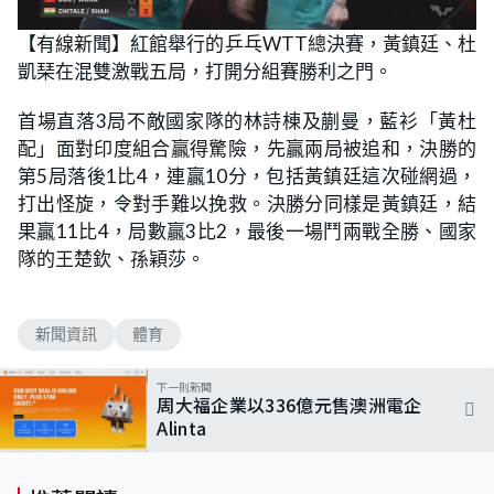
【有線新聞】紅館舉行的乒乓WTT總決賽，黃鎮廷、杜
凱琹在混雙激戰五局，打開分組賽勝利之門。
首場直落3局不敵國家隊的林詩棟及蒯曼，藍衫「黃杜
配」面對印度組合贏得驚險，先贏兩局被追和，決勝的
第5局落後1比4，連贏10分，包括黃鎮廷這次碰網過，
打出怪旋，令對手難以挽救。決勝分同樣是黃鎮廷，結
果贏11比4，局數贏3比2，最後一場鬥兩戰全勝、國家
隊的王楚欽、孫穎莎。
新聞資訊
體育
下一則新聞
周大福企業以336億元售澳洲電企
Alinta