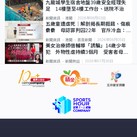
九龍城學生宿舍地盤39歲安全經理失
足 14樓墮至4樓工作台、送院不治
2026年08月03日
新聞資訊
港聞
五歲童遭虐死｜解剖揭長期捱餓、傷痕
纍纍 母認罪判囚22年 官斥冷血：同
類案最惡劣
2026年08月05日
新聞資訊
港聞
首頁新聞
美女治療師借輔導「誘騙」14歲少年
犯 外物性虐持續3個月 受害者母：
要保護其他人
2026年07月30日
新聞資訊
新聞熱話