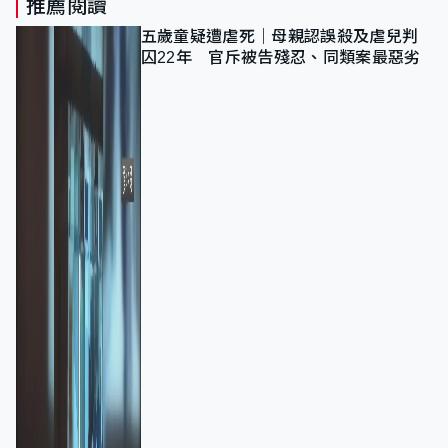
推薦閱讀
五歲童疑遭虐死｜母親認誤殺及虐兒判
囚22年 官斥被告殘忍、同類案最惡劣