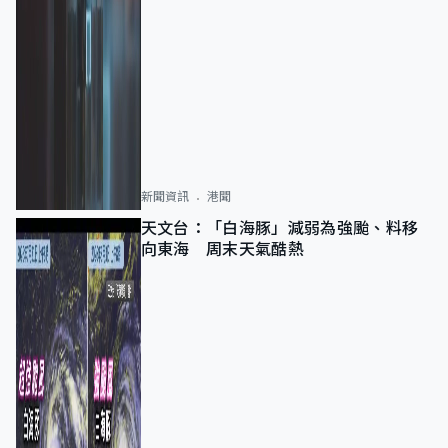
新聞資訊
港聞
天文台：「白海豚」減弱為強颱、料移
向東海 周末天氣酷熱