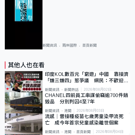
新聞資訊
兩岸國際
首頁新聞
其他人也在看
印度KOL數百元「窮遊」中國 靠接濟
「嫌三嫌四」惹爭議 網民：不歡迎劣
質旅客
2026年08月02日
新聞資訊
新聞熱話
CHANEL四前員工串謀偷竊逾700件銷
毀品 分別判囚4至7年
2026年08月03日
新聞資訊
港聞
流感｜曾接種疫苗七歲男童染甲流死
亡 成今年首宗兒童感染離世個案
2026年08月04日
新聞資訊
港聞
首頁新聞