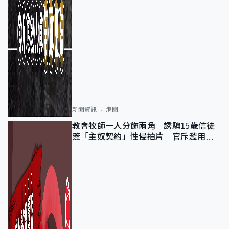
新聞資訊
港聞
教會牧師一人分飾兩角 誘騙15歲信徒
簽「主奴契約」性侵拍片 官斥濫用教
友信任、二審判囚9年