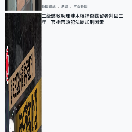
新聞資訊
港聞
首頁新聞
二級懲教助理涉木棍捅傷羈留者判囚三
年 官指帶頭犯法屬加刑因素