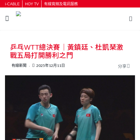
i-CABLE
HOY TV
有線寬頻及電訊服務
返回
乒乓WTT總決賽｜黃鎮廷、杜凱琹激
按輸入鍵開始搜尋
戰五局打開勝利之門
有線新聞
2025年12月11日
分享