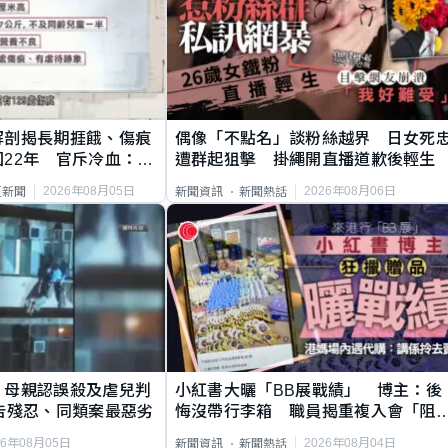
解剖揭長期捱餓、傷痕
偶像「不點名」談粉絲越界 日女死
22年 官斥冷血：同
遭群起狙擊 掛繩開直播道歉後輕生
2026年08月05日
2026年08月06日
頁新聞
新聞資訊
新聞熱話
｜母親認誤殺及虐兒判
小紅書大曬「BB展戰績」 博主：後
告殘忍、同類案最惡劣
悔沒帶行李箱 職員揭重複入會「阻
唔到」
26年08月05日
2026年08月04日
新聞資訊
新聞熱話