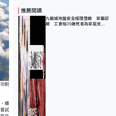
推薦閱讀
九龍城地盤安全經理墮斃 家屬認
屍 工會指39歲死者為家庭支柱
育有兩子女
成功割
開，纏
員嘗試