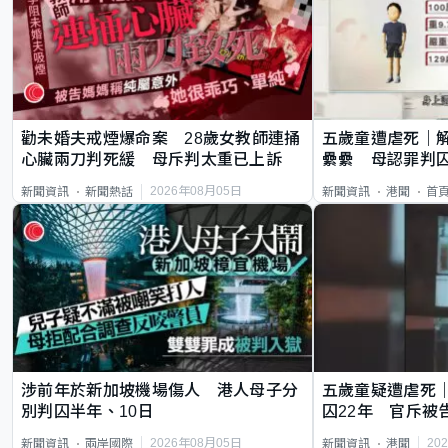
勸未婚夫戒煙爆命案 28歲女教師連捅
五歲童遭虐死｜
心臟兩刀判死緩 母斥判太重已上訴
纍纍 母認罪判囚
類案最惡劣
2026年08月05日
新聞資訊
新聞熱話
新聞資訊
港聞
首
涉前年於新加坡機場傷人 港人母子分
五歲童疑遭虐死
別判囚半年、10日
囚22年 官斥被
2026年08月05日
20
新聞資訊
兩岸國際
新聞資訊
港聞