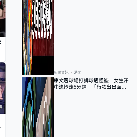
忠
新聞資訊
港聞
康文署球場打排球遇怪盜 女生汗
巾遭拎走5分鐘 「行咗出出面唔
知做乜」
止