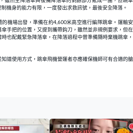
傘，雖然主降落傘與後備降落傘的剩餘部分亂成一團，但跳
控制機身的能力有限，一度發出求救訊號，最後安全降落。
的機場出發，準備在約4,600米高空進行編隊跳傘。運輸
落傘手把的位置，又提到攜帶鈎刀，雖然並非規例要求，但
當時也配戴緊急降落傘，在降落過程中曾準備隨時棄機跳傘
並知道使用方式，跳傘飛機營運者亦應確保機師可有合適的