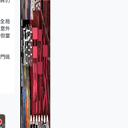
傘員仍
安全局
在意外
，但當
艙門逃