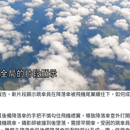
報告，新片段顯示跳傘員在降落傘被飛機尾翼纏住下，如何
其後備降落傘的手把不慎勾住飛機襟翼，導致降落傘意外打
飛機跳傘，攝影師被撞到後墜落，需提早開傘。受困的跳傘