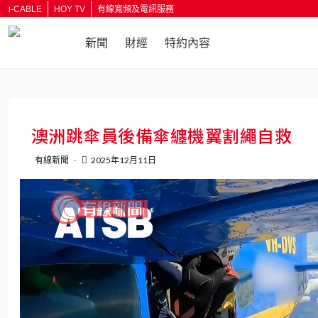
i-CABLE
HOY TV
有線寬頻及電訊服務
新聞
財經
特約內容
返回
澳洲跳傘員後備傘纏機翼割繩自救
有線新聞
2025年12月11日