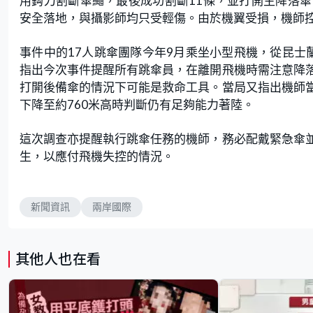
用鈎刀割斷傘繩，最後成功割斷11條，並打開主降落
安全落地，與攝影師均只受輕傷。由於機翼受損，機師
事件中的17人跳傘團隊今年9月乘坐小型飛機，從昆士蘭
指出今次事件提醒所有跳傘員，在離開飛機時需注意降
打開後備傘的情況下可能是救命工具。當局又指出機師
下降至約760米高時判斷仍有足夠能力著陸。
這次調查亦提醒執行跳傘任務的機師，務必配戴緊急傘
生，以應付飛機失控的情況。
新聞資訊
兩岸國際
其他人也在看