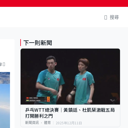
搜尋
下一則新聞
享
乒乓WTT總決賽｜黃鎮廷、杜凱琹激戰五局
打開勝利之門
2025年12月11日
新聞資訊
體育