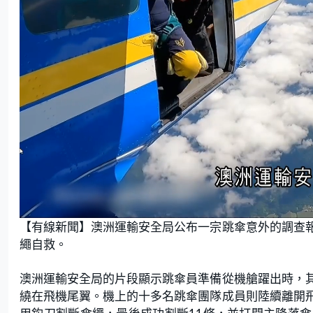
L
U
o
n
【有線新聞】澳洲運輸安全局公布一宗跳傘意外的調查
a
m
d
u
e
t
繩自救。
d
e
:
1
9
.
澳洲運輸安全局的片段顯示跳傘員準備從機艙躍出時，
4
2
繞在飛機尾翼。機上的十多名跳傘團隊成員則陸續離開
%