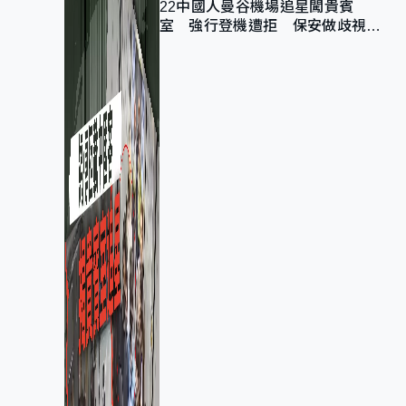
22中國人曼谷機場追星闖貴賓
室 強行登機遭拒 保安做歧視手
勢遭紀律處分