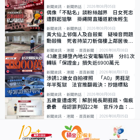
2026年08月05日
新聞資訊
新聞熱話
偶像「不點名」談粉絲越界 日女死忠
遭群起狙擊 掛繩開直播道歉後輕生
2026年08月06日
新聞資訊
新聞熱話
黃大仙上邨傷人及自殺案 疑噪音問題
動殺機 死者持菜刀斬傷樓上鄰居後墮
斃
2026年08月08日
新聞資訊
港聞
首頁新聞
43歲主婦墮內地公安電騙陷阱 分81次
轉賬「保證金」損失近6900萬元
2026年08月07日
新聞資訊
港聞
首頁新聞
涉誘12歲女自拍祼照 「A0」男捱足
年半冤獄 法官推翻裁決：抄錯標點
2026年08月06日
新聞資訊
新聞熱話
五歲童遭虐死｜解剖揭長期捱餓、傷痕
纍纍 母認罪判囚22年 官斥冷血：同
類案最惡劣
2026年08月05日
新聞資訊
港聞
首頁新聞