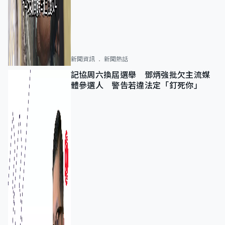
新聞資訊
新聞熱話
記協周六換屆選舉 鄧炳強批欠主流媒
體參選人 警告若違法定「釘死你」