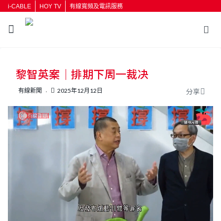
i-CABLE
HOY TV
有線寬頻及電訊服務
返回
黎智英案｜排期下周一裁决
按輸入鍵開始搜尋
有線新聞
2025年12月12日
分享
L
U
o