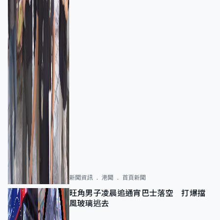
新聞資訊
港聞
首頁新聞
旺角男子凌晨追通宵巴士落空 打爆擋
風玻璃逃去