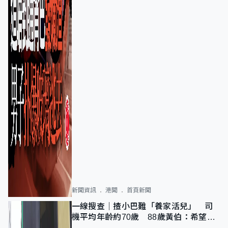
新聞資訊
港聞
首頁新聞
一線搜查｜揸小巴難「養家活兒」 司
機平均年齡約70歲 88歲黃伯：希望一
直揸落去