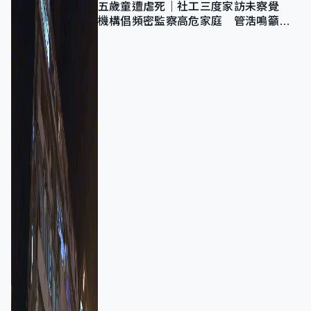
五歲童遭虐死｜社工三度家訪未察覺
機構倡頻密監察高危家庭 管浩鳴籲加
強跨部門協作