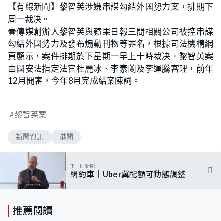
n
【有線新聞】黎智英涉嫌串謀勾結外國勢力案，排期下
a
m
d
u
周一裁决。
e
t
d
e
:
壹傳媒創辦人黎智英與蘋果日報三間相關公司被控串謀
8
3
勾結外國勢力及發布煽動刊物等罪名，根據司法機構網
.
3
頁顯示，案件排期於下星期一早上十時裁决。黎智英案
3
%
由國安法指定法官杜麗冰、李素蘭及李運騰審理，前年
12月開審，今年8月完成結案陳詞。
黎智英案
新聞資訊
港聞
下一則新聞
網約車｜Uber冀配額可動態調整
推薦閱讀