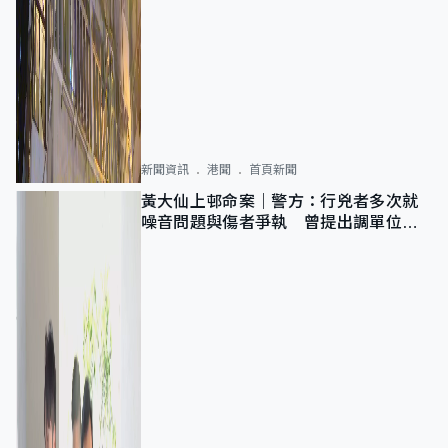
新聞資訊
港聞
首頁新聞
黃大仙上邨命案｜警方：行兇者多次就
噪音問題與傷者爭執 曾提出調單位已
獲批