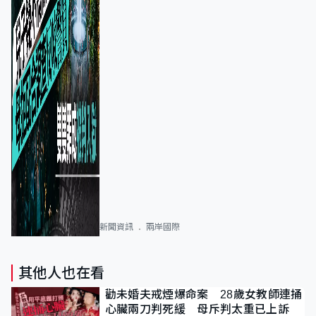
新聞資訊
兩岸國際
其他人也在看
勸未婚夫戒煙爆命案 28歲女教師連捅
心臟兩刀判死緩 母斥判太重已上訴