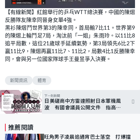
【有線新聞】紅館舉行的乒乓WTT總決賽，中國的陳熠
反勝隊友陳幸同晉身女單4強。
黑衫陳熠鬥世界第3的陳幸同，首局輸7比11。世界第9
的陳熠上輪鬥足7局，淘汰前「一姐」朱雨玲。以11比8
追平局數，這位21歲球手延續氣勢，第3局領先6比2下
贏11比9，陳熠再贏11比7、11比2，局數4比1反勝陳幸
同，會與另一位國家隊球手王曼昱爭入決賽。
新聞資訊
體育
下一則新聞
日美磋商中方雷達照射日本軍機風
波 有國會議員公開文件 指高市
涉台言論屬個人見解
推薦閱讀
旺角男子凌晨追通宵巴士落空 打爆擋