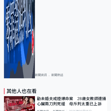
新聞資訊
新聞熱話
其他人也在看
勸未婚夫戒煙爆命案 28歲女教師連捅
心臟兩刀判死緩 母斥判太重已上訴