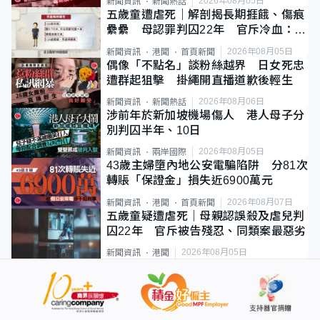
2026年08月05日
新聞資訊
新聞熱話
五歲童遭虐死｜解剖揭長期捱餓、傷痕
纍纍 母認罪判囚22年 官斥冷血：同
類案最惡劣
2026年08月05日
新聞資訊
港聞
首頁新聞
偶像「不點名」談粉絲越界 日女死忠
遭群起狙擊 掛繩開直播道歉後輕生
2026年08月06日
新聞資訊
新聞熱話
涉前年於新加坡機場傷人 港人母子分
別判囚半年、10日
2026年08月05日
新聞資訊
兩岸國際
43歲主婦墮內地公安電騙陷阱 分81次
轉賬「保證金」損失近6900萬元
2026年08月07日
新聞資訊
港聞
首頁新聞
五歲童疑遭虐死｜母親認誤殺及虐兒判
囚22年 官斥被告殘忍、同類案最惡劣
2026年08月05日
新聞資訊
港聞