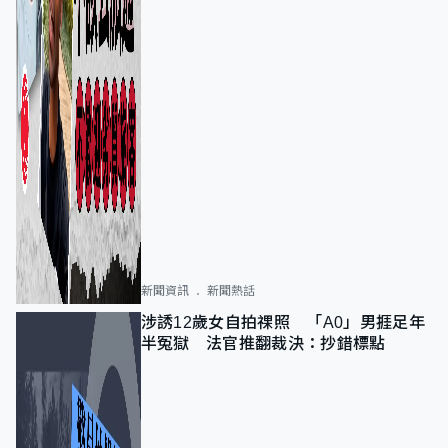
新聞資訊
新聞熱話
涉誘12歲女自拍祼照 「A0」男捱足年
半冤獄 法官推翻裁決：抄錯標點