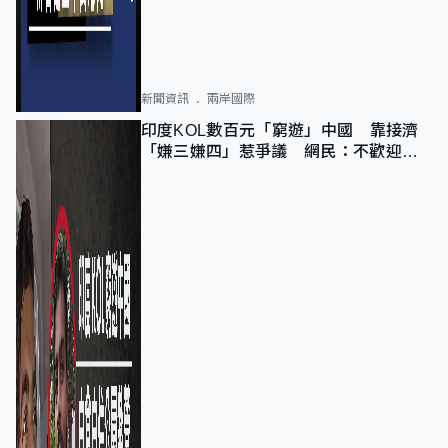
新聞資訊
兩岸國際
印度KOL數百元「窮遊」中國 靠接濟
「嫌三嫌四」惹爭議 網民：不歡迎劣
質旅客