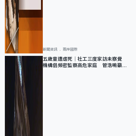
新聞資訊
兩岸國際
五歲童遭虐死｜社工三度家訪未察覺
機構倡頻密監察高危家庭 管浩鳴籲加
強跨部門協作