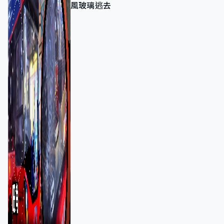
風玻璃逃去