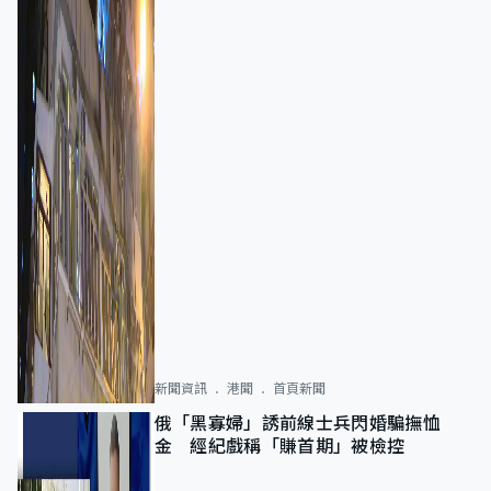
新聞資訊
港聞
首頁新聞
俄「黑寡婦」誘前線士兵閃婚騙撫恤
金 經紀戲稱「賺首期」被檢控