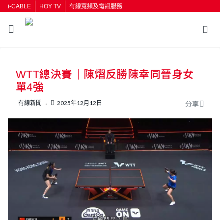
i-CABLE
HOY TV
有線寬頻及電訊服務
返回
WTT總決賽｜陳熠反勝陳幸同晉身女
按輸入鍵開始搜尋
單4強
有線新聞
2025年12月12日
分享