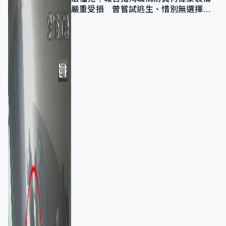
嚴重受損 曾嘗試逃生、惜別無選擇下
棄裝備墮樓