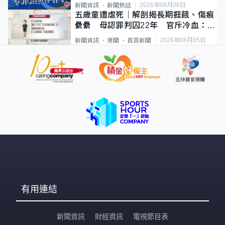
2026年08月06日
新聞資訊
新聞熱話
五歲童遭虐死｜解剖揭長期捱餓、傷痕
纍纍 母認罪判囚22年 官斥冷血：同
類案最惡劣
2026年08月05日
新聞資訊
港聞
首頁新聞
有用連結
新聞資訊
財經資訊
電視節目表