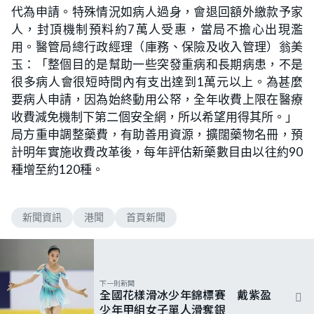
代為申請。特殊情況如病人過身，會退回額外繳款予家
人，封頂機制預料約7萬人受惠，當局不擔心出現濫
用。醫管局總行政經理（庫務、保險及收入管理）翁美
玉：「整個目的是幫助一些突發重病和長期病患，不是
很多病人會很短時間內有支出達到1萬元以上。為甚麼
要病人申請，因為始終動用公帑，全年收費上限在醫療
收費減免機制下第二個安全網，所以希望用得其所。」
局方重申調整藥費，有助善用資源，擴闊藥物名冊，預
計明年實施收費改革後，每年評估新藥數目由以往約90
種增至約120種。
新聞資訊
港聞
首頁新聞
下一則新聞
全國花樣滑冰少年錦標賽 戴紫盈
少年甲組女子單人滑奪銀