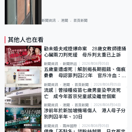
新聞資訊
港聞
首頁新聞
其他人也在看
勸未婚夫戒煙爆命案 28歲女教師連捅
心臟兩刀判死緩 母斥判太重已上訴
2026年08月05日
新聞資訊
新聞熱話
五歲童遭虐死｜解剖揭長期捱餓、傷痕
纍纍 母認罪判囚22年 官斥冷血：同
類案最惡劣
2026年08月05日
新聞資訊
港聞
首頁新聞
流感｜曾接種疫苗七歲男童染甲流死
亡 成今年首宗兒童感染離世個案
2026年08月04日
新聞資訊
港聞
首頁新聞
涉前年於新加坡機場傷人 港人母子分
別判囚半年、10日
2026年08月05日
新聞資訊
兩岸國際
偶像「不點名」談粉絲越界 日女死忠