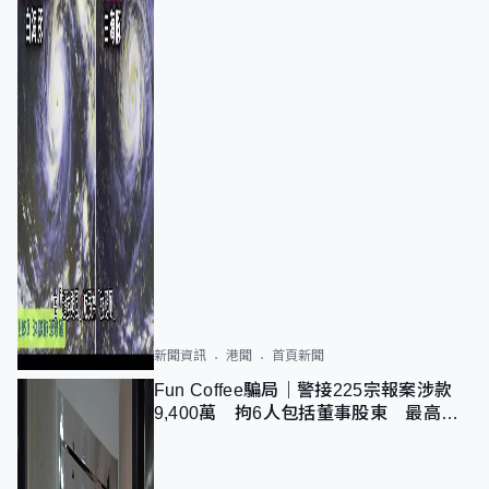
新聞資訊
港聞
首頁新聞
Fun Coffee騙局｜警接225宗報案涉款
9,400萬 拘6人包括董事股東 最高金
額一宗涉近千萬