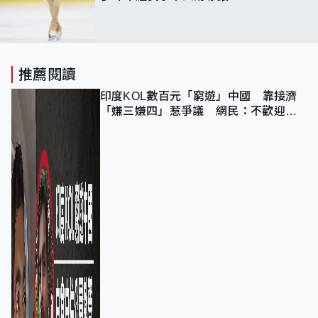
推薦閱讀
印度KOL數百元「窮遊」中國 靠接濟
「嫌三嫌四」惹爭議 網民：不歡迎劣
質旅客