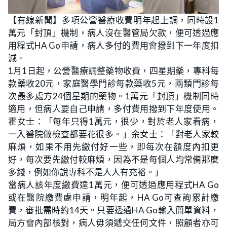
L
U
o
n
【有線新聞】多項公營醫療收費明年起上調，同時設1
a
m
d
u
萬元「封頂」機制，病人沒在醫管局欠款，便可透過應
e
t
d
e
:
用程式HA Go申請，病人多付的費用會撥到下一年度扣
1
8
減。
.
4
1月1日起，公營醫療調整藥物收費，四星期藥，專科每
9
%
款藥收20元，家庭醫學門診每款藥收5元，兩類門診每
次最多處方24個星期的藥物。1萬元「封頂」機制同時
適用，但病人要自己申請，多付費用撥到下年度使用。
霍女士：「每年只得1萬元，很少，對於老人家看病，
一入醫院做檢查都要花很多。」余女士：「對老人家較
麻煩，如果不用先繳付好一些，即每次在額度內扣更
好，每次要先繳付較麻煩，因為不是每個人均常備那麼
多錢，例如你說專科不是人人有充裕。」
當病人該年度繳費達1萬元，便可透過應用程式HA Go
或在醫院繳費處申請，明年起，HA Go可查詢累計繳
費，審批需時約14天。只要透過HA Go輸入簡單資料，
局方會內部核對，病人毋須遞交任何文件，照顧者亦可