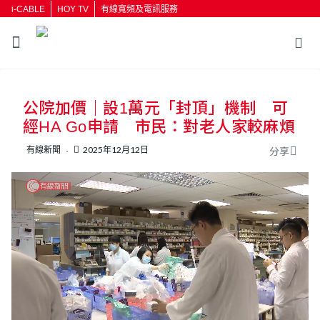
i-CABLE
HOY TV
有線寬頻及電訊服務
返回
公院加價｜設1萬元「封頂」機制 可
按輸入鍵開始搜尋
經HA Go申請 市民：對老人家較麻煩
有線新聞
2025年12月12日
分享