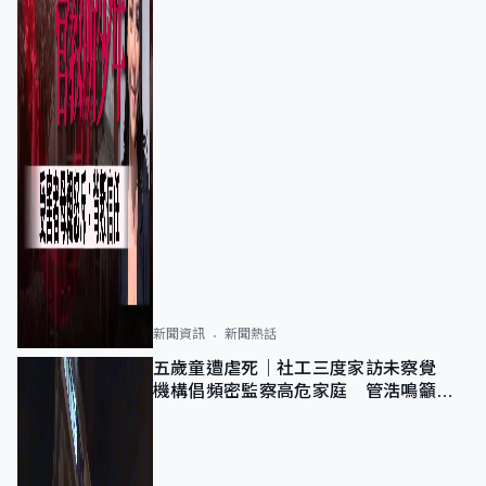
新聞資訊
新聞熱話
五歲童遭虐死｜社工三度家訪未察覺
機構倡頻密監察高危家庭 管浩鳴籲加
強跨部門協作