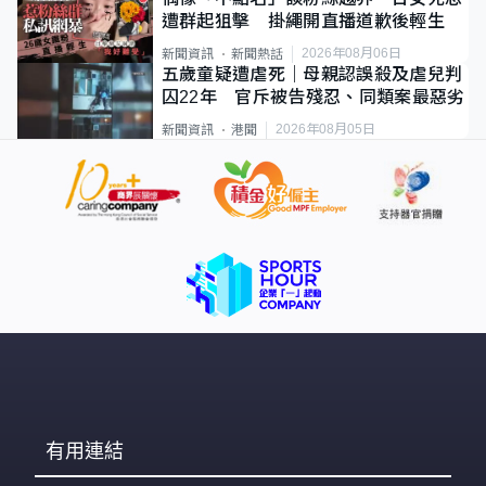
遭群起狙擊 掛繩開直播道歉後輕生
2026年08月06日
新聞資訊
新聞熱話
五歲童疑遭虐死｜母親認誤殺及虐兒判
囚22年 官斥被告殘忍、同類案最惡劣
2026年08月05日
新聞資訊
港聞
有用連結