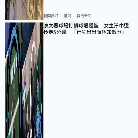
新聞資訊
港聞
首頁新聞
康文署球場打排球遇怪盜 女生汗巾遭
拎走5分鐘 「行咗出出面唔知做乜」