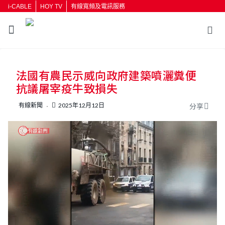
i-CABLE
HOY TV
有線寬頻及電訊服務
返回
法國有農民示威向政府建築噴灑糞便
按輸入鍵開始搜尋
抗議屠宰疫牛致損失
有線新聞
2025年12月12日
分享