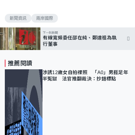
新聞資訊
兩岸國際
下一則新聞
有線寬頻委任邵在純、鄭達祖為執
行董事
推薦閱讀
涉誘12歲女自拍祼照 「A0」男捱足年
半冤獄 法官推翻裁決：抄錯標點