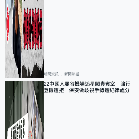
新聞資訊
新聞熱話
22中國人曼谷機場追星闖貴賓室 強行
登機遭拒 保安做歧視手勢遭紀律處分