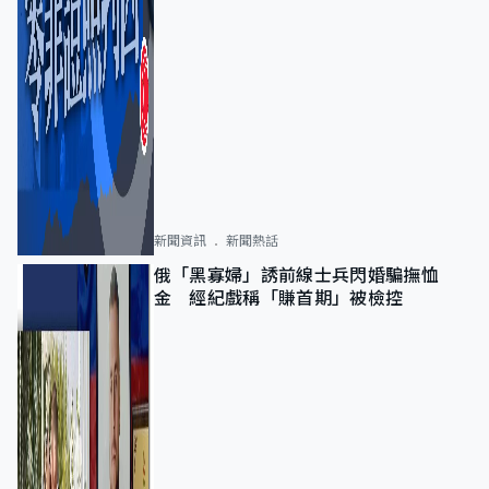
新聞資訊
新聞熱話
俄「黑寡婦」誘前線士兵閃婚騙撫恤
金 經紀戲稱「賺首期」被檢控