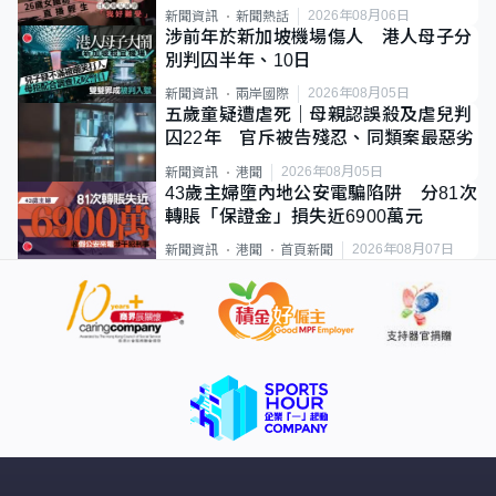
2026年08月06日
新聞資訊
新聞熱話
涉前年於新加坡機場傷人 港人母子分
別判囚半年、10日
2026年08月05日
新聞資訊
兩岸國際
五歲童疑遭虐死｜母親認誤殺及虐兒判
囚22年 官斥被告殘忍、同類案最惡劣
2026年08月05日
新聞資訊
港聞
43歲主婦墮內地公安電騙陷阱 分81次
轉賬「保證金」損失近6900萬元
2026年08月07日
新聞資訊
港聞
首頁新聞