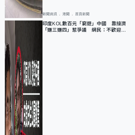
新聞資訊
港聞
首頁新聞
印度KOL數百元「窮遊」中國 靠接濟
「嫌三嫌四」惹爭議 網民：不歡迎劣
質旅客