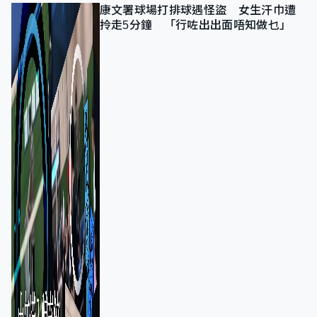
康文署球場打排球遇怪盜 女生汗巾遭
拎走5分鐘 「行咗出出面唔知做乜」