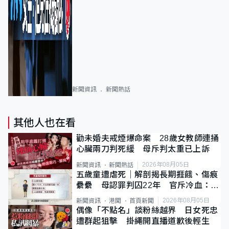
新聞資訊
新聞熱話
其他人也在看
勸未婚夫戒煙爆命案 28歲女教師連捅
心臟兩刀判死緩 母斥判太重已上訴
2026年08月05日
新聞資訊
新聞熱話
五歲童遭虐死｜解剖揭長期捱餓、傷痕
纍纍 母認罪判囚22年 官斥冷血：同
類案最惡劣
2026年08月05日
新聞資訊
港聞
首頁新聞
偶像「不點名」談粉絲越界 日女死忠
遭群起狙擊 掛繩開直播道歉後輕生