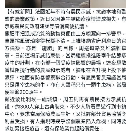
L
U
o
n
【有線新聞】法國近年不時有農民示威，抗議本地和歐
a
m
d
u
盟的農業政策，近日又因為牛結節疹疫情造成損失，有
e
t
d
e
:
示威農民向政府建築等噴灑糞便抗議。
2
7
撒肥車把混成流質的動物糞便由上方噴灑向一排警車，
.
5
車頭擋風玻璃變得模糊不清。上維埃納省府利摩日的官
2
%
方建築，亦是「施肥」的目標，周邊道路又堆滿雜草
等。日前這場示威結束後，當局繼續推進屠宰牛結節疹
疫牛的計劃，在南部一個受疫情影響的農場，連夜驅散
嘗試阻撓行動的農民和示威者，據報在直升機上投下催
淚彈，地面有防暴警察聯合行動，有農民曾反建議當局
只是屠宰患病的牛，亦有人聲稱只有一頭牛患病，當局
便宰逾200頭牛。
鄰近蒙比利埃一處城鎮，周五則再有農民接力示威抗
議，約300人穿上古典裝束，不少人騎著馬遊行到市鎮
中心，要求當局保障農民生計，又批評部分貿易協議令
利益受損，有人指現時幾乎整個農業陷入危機，同時要
求加緊接種疫苗，還有保險業負起賠償責任。