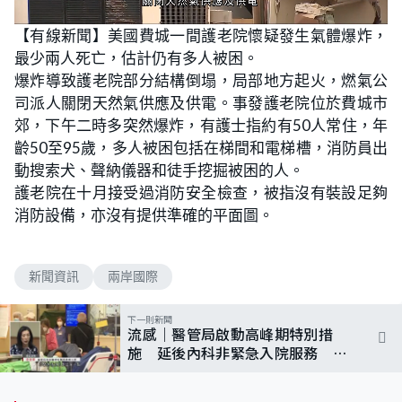
L
U
o
n
【有線新聞】美國費城一間護老院懷疑發生氣體爆炸，
a
m
d
u
最少兩人死亡，估計仍有多人被困。
e
t
d
e
:
爆炸導致護老院部分結構倒塌，局部地方起火，燃氣公
6
2
司派人關閉天然氣供應及供電。事發護老院位於費城市
.
5
郊，下午二時多突然爆炸，有護士指約有50人常住，年
0
%
齡50至95歲，多人被困包括在梯間和電梯槽，消防員出
動搜索犬、聲納儀器和徒手挖掘被困的人。
護老院在十月接受過消防安全檢查，被指沒有裝設足夠
消防設備，亦沒有提供準確的平面圖。
新聞資訊
兩岸國際
下一則新聞
流感｜醫管局啟動高峰期特別措
施 延後內科非緊急入院服務 強
調不影響求診需要