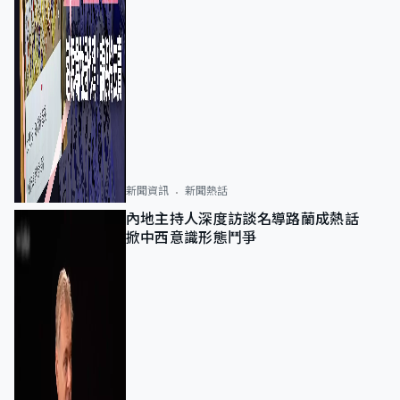
新聞資訊
新聞熱話
內地主持人深度訪談名導路蘭成熱話
掀中西意識形態鬥爭