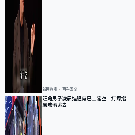
新聞資訊
兩岸國際
旺角男子凌晨追通宵巴士落空 打爆擋
風玻璃逃去