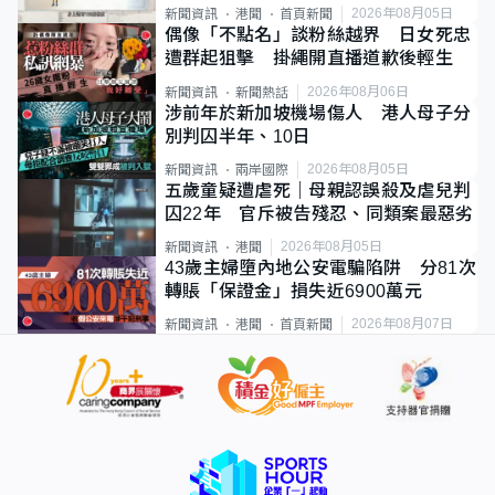
類案最惡劣
2026年08月05日
新聞資訊
港聞
首頁新聞
偶像「不點名」談粉絲越界 日女死忠
遭群起狙擊 掛繩開直播道歉後輕生
2026年08月06日
新聞資訊
新聞熱話
涉前年於新加坡機場傷人 港人母子分
別判囚半年、10日
2026年08月05日
新聞資訊
兩岸國際
五歲童疑遭虐死｜母親認誤殺及虐兒判
囚22年 官斥被告殘忍、同類案最惡劣
2026年08月05日
新聞資訊
港聞
43歲主婦墮內地公安電騙陷阱 分81次
轉賬「保證金」損失近6900萬元
2026年08月07日
新聞資訊
港聞
首頁新聞