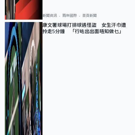
新聞資訊
兩岸國際
首頁新聞
康文署球場打排球遇怪盜 女生汗巾遭
拎走5分鐘 「行咗出出面唔知做乜」