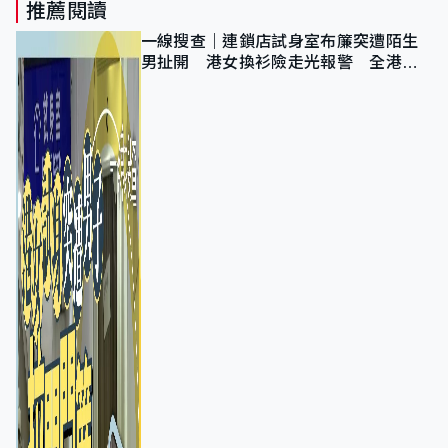
推薦閱讀
一線搜查｜連鎖店試身室布簾突遭陌生
男扯開 港女換衫險走光報警 全港分
店急換實體門