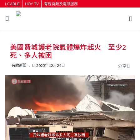
i-CABLE
HOY TV
有線寬頻及電訊服務
返回
美國費城護老院氣體爆炸起火 至少2
按輸入鍵開始搜尋
死、多人被困
有線新聞
2025年12月24日
分享