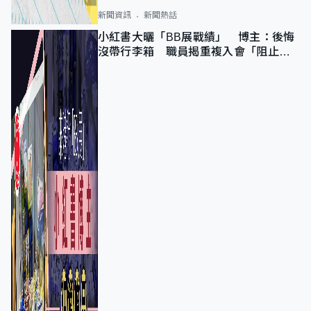
新聞資訊
新聞熱話
小紅書大曬「BB展戰績」 博主：後悔
沒帶行李箱 職員揭重複入會「阻止唔
到」