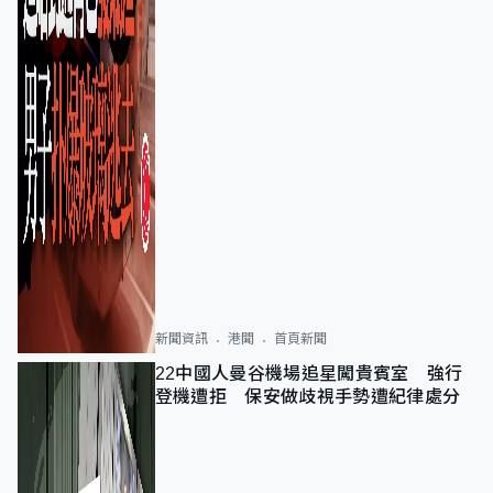
新聞資訊
港聞
首頁新聞
22中國人曼谷機場追星闖貴賓室 強行
登機遭拒 保安做歧視手勢遭紀律處分