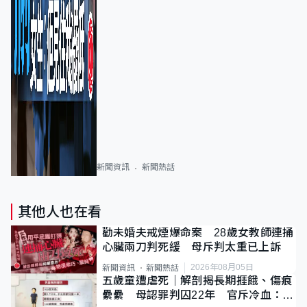
新聞資訊
新聞熱話
其他人也在看
勸未婚夫戒煙爆命案 28歲女教師連捅
心臟兩刀判死緩 母斥判太重已上訴
2026年08月05日
新聞資訊
新聞熱話
五歲童遭虐死｜解剖揭長期捱餓、傷痕
纍纍 母認罪判囚22年 官斥冷血：同