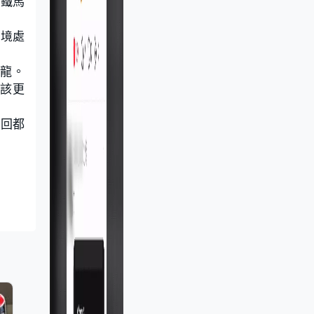
用鐵馬
入境處
龍。
應該更
來回都