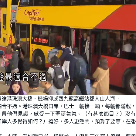
無論港珠澳大橋、機場抑或西九龍高鐵站都人山人海。
適合不過。港珠澳大橋口岸，巴士一輛接一輛，每輛都滿載
，帶他們見識，感受一下聖誕氣氛。（有甚麼節目？）沒有
口岸人多覺得如何？）挺好，多人更熱鬧，預算了要等，在