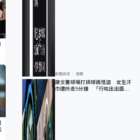
忠
新聞資訊
港聞
康文署球場打排球遇怪盜 女生汗
巾遭拎走5分鐘 「行咗出出面唔
知做乜」
判
劣