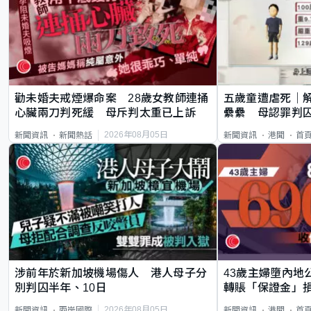
勸未婚夫戒煙爆命案 28歲女教師連捅
五歲童遭虐死｜
心臟兩刀判死緩 母斥判太重已上訴
纍纍 母認罪判囚
類案最惡劣
2026年08月05日
新聞資訊
新聞熱話
新聞資訊
港聞
首
涉前年於新加坡機場傷人 港人母子分
43歲主婦墮內地
別判囚半年、10日
轉賬「保證金」損
2026年08月05日
新聞資訊
兩岸國際
新聞資訊
港聞
首