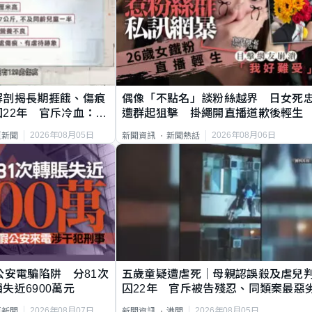
解剖揭長期捱餓、傷痕
偶像「不點名」談粉絲越界 日女死
22年 官斥冷血：同
遭群起狙擊 掛繩開直播道歉後輕生
2026年08月05日
2026年08月06日
頁新聞
新聞資訊
新聞熱話
公安電騙陷阱 分81次
五歲童疑遭虐死｜母親認誤殺及虐兒
失近6900萬元
囚22年 官斥被告殘忍、同類案最惡
2026年08月07日
2026年08月05日
頁新聞
新聞資訊
港聞