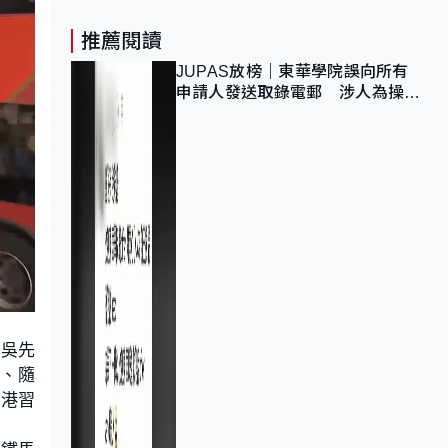
推薦閱讀
JUPAS放榜｜東華學院誤向所有
申請人發送取錄電郵 涉人為操作
疏忽、影響11,139人
。吳先
、隨
香港習