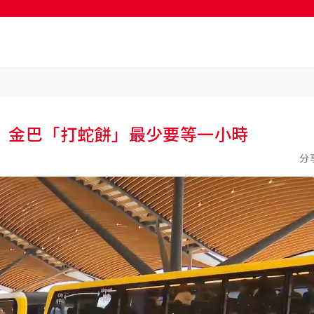
按輸入鍵開始搜尋
 金巴「打蛇餅」最少要等一小時
分