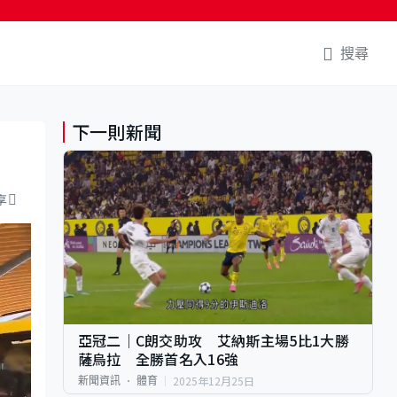
搜尋
下一則新聞
享
亞冠二｜C朗交助攻 艾納斯主場5比1大勝
薩烏拉 全勝首名入16強
2025年12月25日
新聞資訊
體育