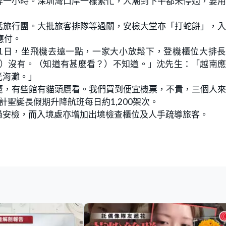
等一小時。深圳灣口岸一樣繁忙，人潮到下午都未停過，要
括旅行團。大批旅客排隊等過關，安檢大堂亦「打蛇餅」，
應付。
1日，坐飛機去遠一點，一家大小放鬆下，登機櫃位大排長
過？）沒有。（知道有甚麼看？）不知道。」沈先生：「越南
光海灘。」
鷹，有些館有貓頭鷹看。我們買到便宜機票，不貴，三個人
計聖誕長假期升降航班每日約1,200架次。
過安檢，而入境處亦增加出境檢查櫃位及人手疏導旅客。