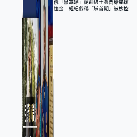
俄「黑寡婦」誘前線士兵閃婚騙撫
恤金 經紀戲稱「賺首期」被檢控