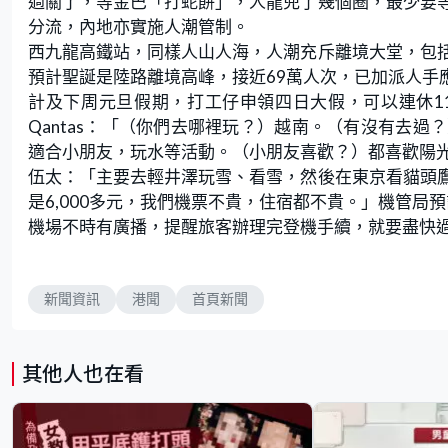
過關了，等金巴「打蛇餅」，人龍兜了幾個圈，最少要
分流，內地亦實施人潮管制。
西九龍高鐵站，同樣人山人海，人潮充斥離境大堂，包
預計聖誕是陸路離境高峰，接近69萬人次，已加派人手
計及下周元旦假期，打工仔申領四日大假，可以連休1
Qantas：「（你們去哪裡玩？）越南。（有沒有去
適合小朋友，玩水等活動。（小朋友喜歡？）都喜歡陽
伍太：「主要去輕井澤玩雪、看雪，然後在東京看貓頭
是6,000多元，我們機票不貴，住宿都不貴。」機管局預
機場不時有廣播，提醒旅客辦理完登機手續，就要盡快
新聞資訊
港聞
首頁新聞
其他人也在看