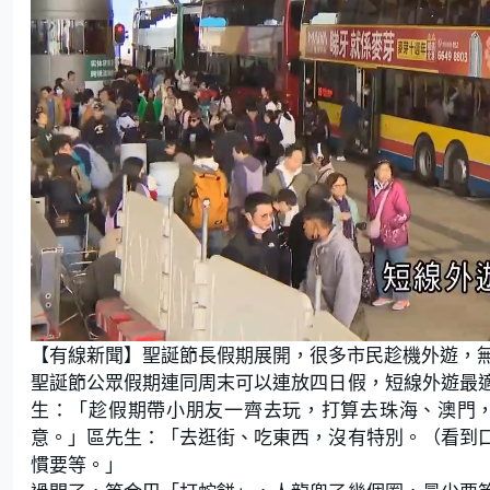
L
U
o
n
【有線新聞】聖誕節長假期展開，很多市民趁機外遊，
a
m
d
u
e
t
聖誕節公眾假期連同周末可以連放四日假，短線外遊最
d
e
:
生：「趁假期帶小朋友一齊去玩，打算去珠海、澳門
1
7
.
意。」區先生：「去逛街、吃東西，沒有特別。（看到
2
0
慣要等。」
%