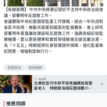
【有線新聞】 中共中央總書記習近平主持中央政治局會
議，部署明年反腐敗工作。
會議聽取中央紀委國家監委工作匯報，過去一年完成對
省區市巡視、推動完善黨和國家的監督體系，會上研究
部署明年黨風廉政建設和反腐敗工作，強調各級紀檢監
察機關，要以更高標準和實質舉措推進全面從嚴治黨，
為「十五五」時期經濟社會發展提供保障，強化監督執
紀問責、增強制度執行力。
新聞資訊
兩岸國際
下一則新聞
北美防空司令部平安夜繼續追蹤聖
誕老人 特朗普海湖莊園接聽小朋
友來電
推薦閱讀