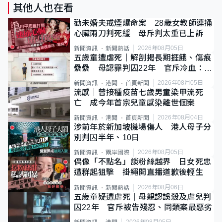
其他人也在看
勸未婚夫戒煙爆命案 28歲女教師連捅
心臟兩刀判死緩 母斥判太重已上訴
2026年08月05日
新聞資訊
新聞熱話
五歲童遭虐死｜解剖揭長期捱餓、傷痕
纍纍 母認罪判囚22年 官斥冷血：同
類案最惡劣
2026年08月05日
新聞資訊
港聞
首頁新聞
流感｜曾接種疫苗七歲男童染甲流死
亡 成今年首宗兒童感染離世個案
2026年08月04日
新聞資訊
港聞
首頁新聞
涉前年於新加坡機場傷人 港人母子分
別判囚半年、10日
2026年08月05日
新聞資訊
兩岸國際
偶像「不點名」談粉絲越界 日女死忠
遭群起狙擊 掛繩開直播道歉後輕生
2026年08月06日
新聞資訊
新聞熱話
五歲童疑遭虐死｜母親認誤殺及虐兒判
囚22年 官斥被告殘忍、同類案最惡劣
2026年08月05日