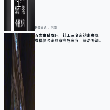
新聞資訊
港聞
五歲童遭虐死｜社工三度家訪未察覺
機構倡頻密監察高危家庭 管浩鳴籲加
強跨部門協作