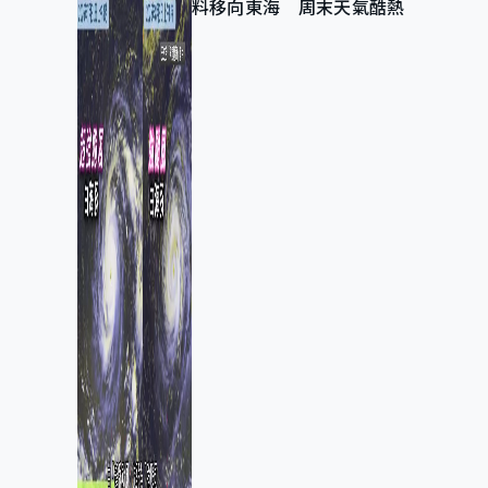
料移向東海 周末天氣酷熱