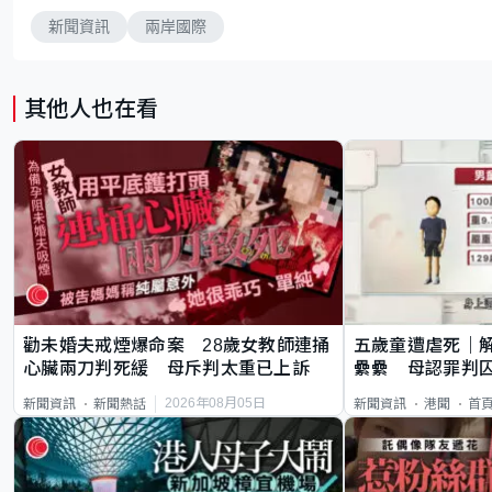
新聞資訊
兩岸國際
其他人也在看
勸未婚夫戒煙爆命案 28歲女教師連捅
五歲童遭虐死｜
心臟兩刀判死緩 母斥判太重已上訴
纍纍 母認罪判囚
類案最惡劣
2026年08月05日
新聞資訊
新聞熱話
新聞資訊
港聞
首