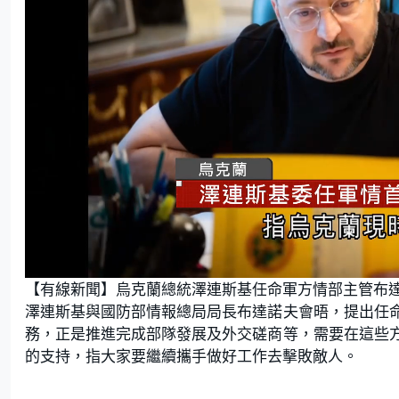
L
U
o
n
【有線新聞】烏克蘭總統澤連斯基任命軍方情部主管布
a
m
d
u
e
t
澤連斯基與國防部情報總局局長布達諾夫會晤，提出任
d
e
:
務，正是推進完成部隊發展及外交磋商等，需要在這些
7
3
.
的支持，指大家要繼續攜手做好工作去擊敗敵人。
1
7
%