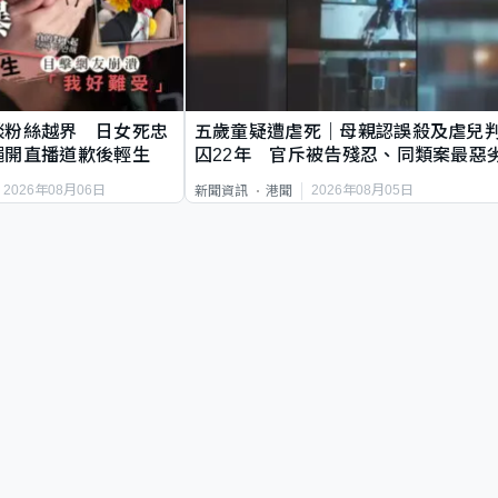
談粉絲越界 日女死忠
五歲童疑遭虐死｜母親認誤殺及虐兒
繩開直播道歉後輕生
囚22年 官斥被告殘忍、同類案最惡
2026年08月06日
2026年08月05日
新聞資訊
港聞