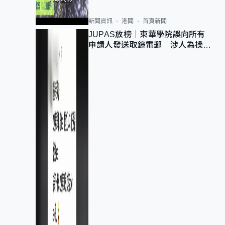
新聞資訊
港聞
首頁新聞
JUPAS放榜｜東華學院誤向所有
申請人發送取錄電郵 涉人為操作
疏忽、影響11,139人