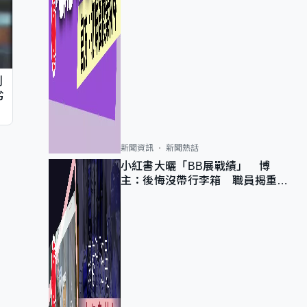
判
劣
新聞資訊
新聞熱話
小紅書大曬「BB展戰績」 博
主：後悔沒帶行李箱 職員揭重複
入會「阻止唔到」