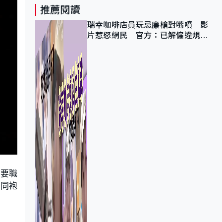
推薦閱讀
瑞幸咖啡店員玩忌廉槍對嘴噴 影
片惹怒網民 官方：已解僱違規員
工
主要職
舊同袍