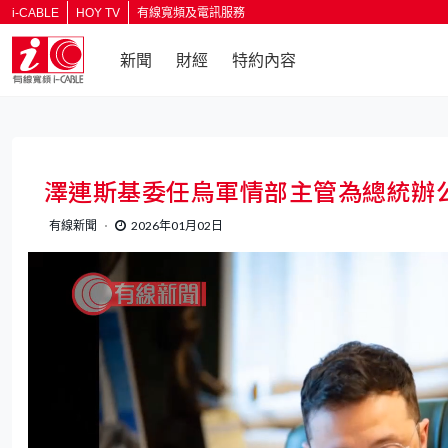
i-CABLE
HOY TV
有線寬頻及電訊服務
新聞
財經
特約內容
返回
澤連斯基委任烏軍情部主管為總統辦
有線新聞
2026年01月02日