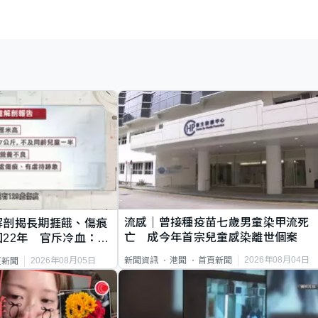
流感｜曾接種疫苗七歲男童染甲流死
解剖揭長期捱餓、傷痕
亡 成今年首宗兒童感染離世個案
22年 官斥冷血：同
2026年08月04日
新聞資訊
港聞
首頁新聞
2026年08月05日
頁新聞