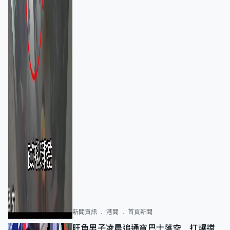
新聞資訊
港聞
首頁新聞
旺角男子凌晨追通宵巴士落空 打爆擋