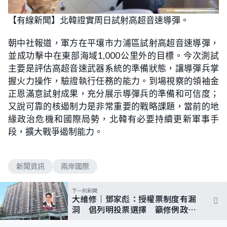
【有線新聞】北韓證實周日試射高超音速導彈。
朝中社報道，軍方在平壤市力浦區試射高超音速導彈，
並成功擊中在東部海域1,000公里外的目標。今次測試
主要是評估高超音速武器系統的準備狀態，讓導彈兵掌
握火力操作，驗證執行任務的能力。到場視察的領袖金
正恩滿意試射成果，充分展示導彈兵的準備和可信度；
又說可靠的核遏制力是非常重要的戰略課題，當前的地
緣政治危機和國際局勢，北韓有必要持續更新軍事手
段，擴大戰爭遏制能力。
新聞資訊
兩岸國際
下一則新聞
大維修｜鄧家彪：授權票制度有漏
洞 倡列明投票選擇 籲修例政府
掌握主導權