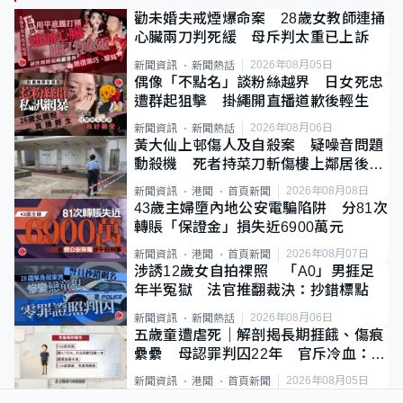
勸未婚夫戒煙爆命案 28歲女教師連捅
心臟兩刀判死緩 母斥判太重已上訴
2026年08月05日
新聞資訊
新聞熱話
偶像「不點名」談粉絲越界 日女死忠
遭群起狙擊 掛繩開直播道歉後輕生
2026年08月06日
新聞資訊
新聞熱話
黃大仙上邨傷人及自殺案 疑噪音問題
動殺機 死者持菜刀斬傷樓上鄰居後墮
斃
2026年08月08日
新聞資訊
港聞
首頁新聞
43歲主婦墮內地公安電騙陷阱 分81次
轉賬「保證金」損失近6900萬元
2026年08月07日
新聞資訊
港聞
首頁新聞
涉誘12歲女自拍祼照 「A0」男捱足
年半冤獄 法官推翻裁決：抄錯標點
2026年08月06日
新聞資訊
新聞熱話
五歲童遭虐死｜解剖揭長期捱餓、傷痕
纍纍 母認罪判囚22年 官斥冷血：同
類案最惡劣
2026年08月05日
新聞資訊
港聞
首頁新聞