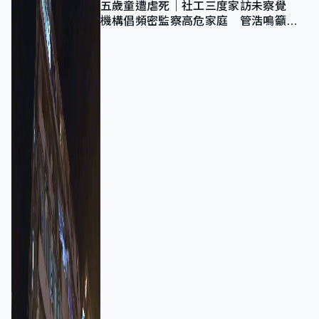
五歲童遭虐死｜社工三度家訪未察覺
機構倡頻密監察高危家庭 管浩鳴籲加
強跨部門協作