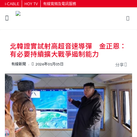
i-CABLE
HOY TV
有線寬頻及電訊服務
返回
北韓證實試射高超音速導彈 金正恩：
按輸入鍵開始搜尋
有必要持續擴大戰爭遏制能力
有線新聞
2026年01月05日
分享