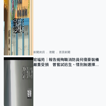
新聞資訊
港聞
首頁新聞
宏福苑｜報告揭殉職消防員何偉豪裝備
嚴重受損 曾嘗試逃生、惜別無選擇下
棄裝備墮樓