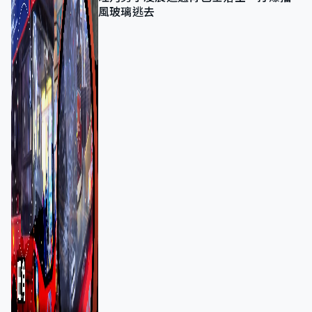
風玻璃逃去