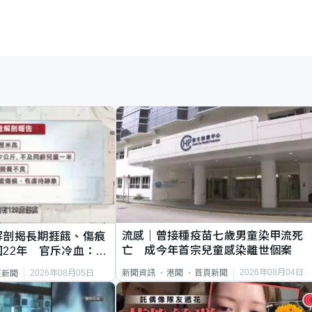
流感｜曾接種疫苗七歲男童染甲流死
解剖揭長期捱餓、傷痕
亡 成今年首宗兒童感染離世個案
22年 官斥冷血：同
2026年08月04日
新聞資訊
港聞
首頁新聞
2026年08月05日
頁新聞