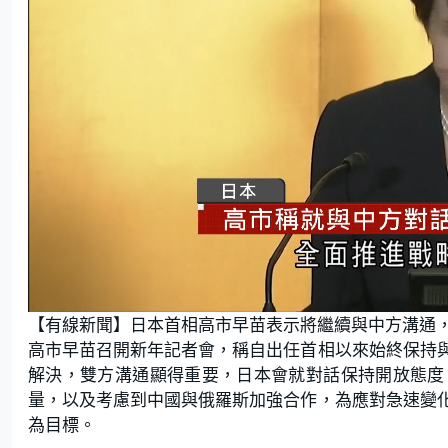
L
U
o
n
【有線新聞】日本首相高市早苗表示將繼續與中方溝通
a
m
d
u
e
t
高市早苗召開新年記者會，稱自出任首相以來始終保持
d
e
:
解決，雙方溝通顯得重要，日本會就對話保持開放態度
6
9
.
量，以及考慮到中國與俄羅斯加強合作，為應對急速變
7
7
為目標。
%