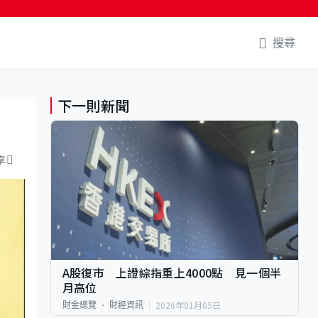
搜尋
下一則新聞
享
A股復市 上證綜指重上4000點 見一個半
月高位
2026年01月05日
財金總覽
財經資訊