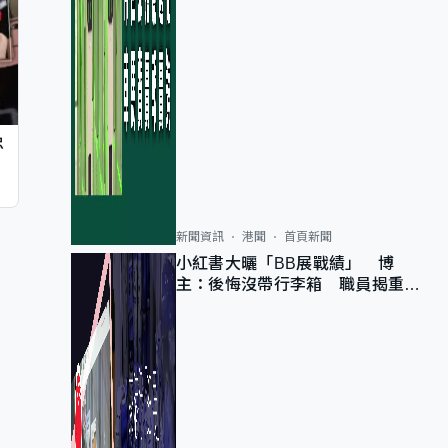
忠
新聞資訊
港聞
首頁新聞
小紅書大曬「BB展戰績」 博
主：後悔沒帶行李箱 職員揭重複
入會「阻止唔到」