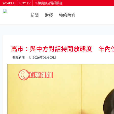
i-CABLE
HOY TV
有線寬頻及電訊服務
新聞
財經
特約內容
返回
高市：與中方對話持開放態度 年內
有線新聞
2026年01月05日