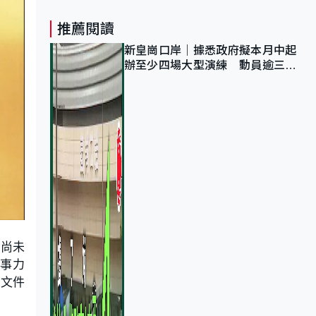
推薦閱讀
新皇崗口岸｜據悉政府擬本月中起
辦至少四場大型演練 動員逾三萬
公務員人次測試
題尚未
事力
策文件