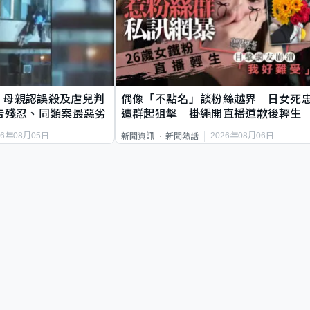
｜母親認誤殺及虐兒判
偶像「不點名」談粉絲越界 日女死
告殘忍、同類案最惡劣
遭群起狙擊 掛繩開直播道歉後輕生
26年08月05日
2026年08月06日
新聞資訊
新聞熱話