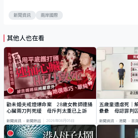
新聞資訊
兩岸國際
其他人也在看
勸未婚夫戒煙爆命案 28歲女教師連捅
五歲童遭虐死｜
心臟兩刀判死緩 母斥判太重已上訴
纍纍 母認罪判囚
類案最惡劣
2026年08月05日
新聞資訊
新聞熱話
新聞資訊
港聞
首