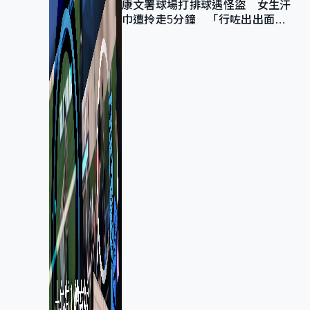
康文署球場打排球遇怪盜 女生汗
巾遭拎走5分鐘 「行咗出出面唔
知做乜」