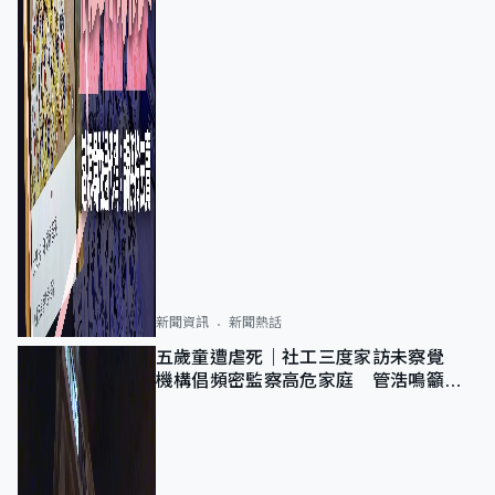
新聞資訊
新聞熱話
五歲童遭虐死｜社工三度家訪未察覺
機構倡頻密監察高危家庭 管浩鳴籲加
強跨部門協作