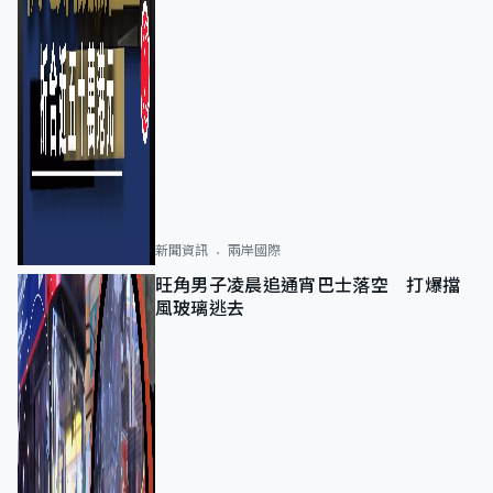
新聞資訊
兩岸國際
旺角男子凌晨追通宵巴士落空 打爆擋
風玻璃逃去