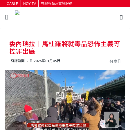
i-CABLE
HOY TV
有線寬頻及電訊服務
返回
委內瑞拉｜馬杜羅將就毒品恐怖主義等
按輸入鍵開始搜尋
控罪出庭
有線新聞
2026年01月05日
分享