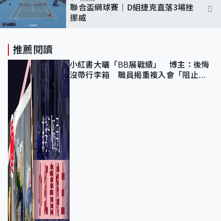
聯合盃網球賽｜D組捷克直落3場挫
挪威
推薦閱讀
小紅書大曬「BB展戰績」 博主：後悔
沒帶行李箱 職員揭重複入會「阻止唔
到」