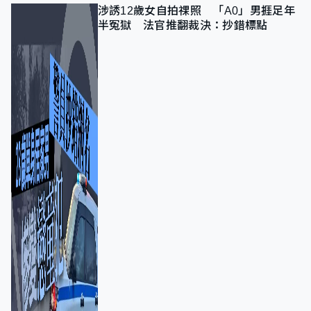
涉誘12歲女自拍祼照 「A0」男捱足年
半冤獄 法官推翻裁決：抄錯標點