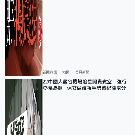
新聞資訊
港聞
首頁新聞
22中國人曼谷機場追星闖貴賓室 強行
登機遭拒 保安做歧視手勢遭紀律處分