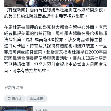
L
U
o
n
【有線新聞】委內瑞拉總統馬杜羅將在本港時間深夜，
a
m
d
u
於美國紐約法院就毒品恐怖主義等控罪出庭。
e
t
d
e
:
4
在馬杜羅被關押的布魯克林大都會拘留中心外面，有示
8
.
威者批評美軍的拘捕行動。馬杜羅夫婦將在曼哈頓聯邦
0
0
法院出庭，馬杜羅面臨4項控罪，涉及毒品恐怖主義、
%
進口可卡因、持有及共謀持有機關槍和爆炸裝置，一旦
罪成可判處終身監禁。起訴書又指馬杜羅早在2000年當
選國民議會議員起便參與販毒活動，目前未知馬杜羅是
否已聘請律師，但辯方預計會提出由於當事人是國家元
首，可享有檢控豁免權。
委內瑞拉
新聞資訊
兩岸國際
下一則新聞