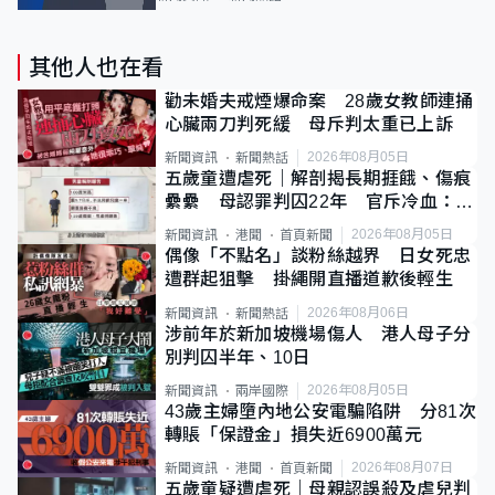
其他人也在看
勸未婚夫戒煙爆命案 28歲女教師連捅
心臟兩刀判死緩 母斥判太重已上訴
2026年08月05日
新聞資訊
新聞熱話
五歲童遭虐死｜解剖揭長期捱餓、傷痕
纍纍 母認罪判囚22年 官斥冷血：同
類案最惡劣
2026年08月05日
新聞資訊
港聞
首頁新聞
偶像「不點名」談粉絲越界 日女死忠
遭群起狙擊 掛繩開直播道歉後輕生
2026年08月06日
新聞資訊
新聞熱話
涉前年於新加坡機場傷人 港人母子分
別判囚半年、10日
2026年08月05日
新聞資訊
兩岸國際
43歲主婦墮內地公安電騙陷阱 分81次
轉賬「保證金」損失近6900萬元
2026年08月07日
新聞資訊
港聞
首頁新聞
五歲童疑遭虐死｜母親認誤殺及虐兒判