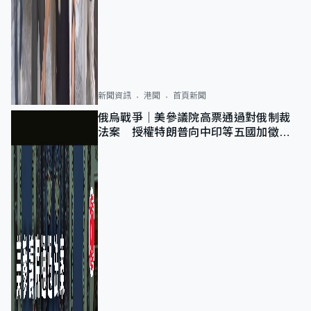
新聞資訊
港聞
首頁新聞
俄烏戰爭｜美參議院高票通過對俄制裁
法案 授權特朗普向中印等五國加徵
100%關稅