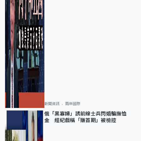
新聞資訊
兩岸國際
俄「黑寡婦」誘前線士兵閃婚騙撫恤
金 經紀戲稱「賺首期」被檢控