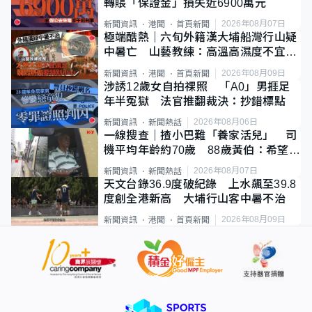
轉賬「保證金」損失近6900萬元
2026年08月07日
新聞資訊
港聞
首頁新聞
極端酷熱｜六旬外籍漢大埔船灣行山疑
中暑亡 山藝教練：高溫高濕度不宜遠
足
2026年08月09日
新聞資訊
港聞
首頁新聞
涉誘12歲女自拍祼照 「A0」男捱足
年半冤獄 法官推翻裁決：抄錯標點
2026年08月06日
新聞資訊
新聞熱話
一線搜查｜揸小巴難「養家活兒」 司
機平均年齡約70歲 88歲黃伯：希望一
直揸落去
2026年08月07日
新聞資訊
新聞熱話
天文台錄36.9度破紀錄 上水飆至39.8
度創全港新高 大埔行山客中暑不治
2026年08月09日
新聞資訊
港聞
首頁新聞