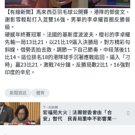
【有線新聞】馬來西亞羽毛球公開賽，港隊的鄧俊文、
謝影雪輕鬆打入混雙16強，男單的李卓耀首圈反勝晉
級。
硬撼年終賽冠軍、法國的基斯度波波夫，橙衫的李卓耀
先輸一局13比21，以21比19逼入決勝局，對方精彩勾
斜線，借勢丟拍去救，調節一下自己節奏，中段落後11
比14。這位排名18的港隊球手沉著應戰追回，逼入「刁
時」贏23比21，激戰74分鐘，反勝局數2比1，16強對
印度的辛尼。
新聞資訊
體育
下一則新聞
宏福苑大火｜法團管委會由「合
安」暫代 民青局重申不影響業主
決定權