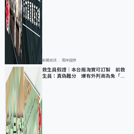
新聞資訊
兩岸國際
救生員假證｜本台揭淘寶可訂製 前救
生員：真偽難分 爆有外判商為免「封
池」沒做足檢查