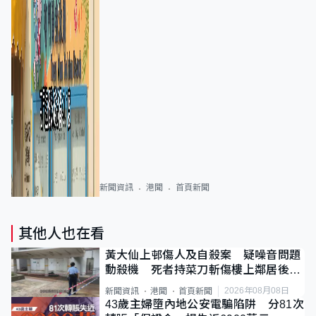
新聞資訊
港聞
首頁新聞
其他人也在看
黃大仙上邨傷人及自殺案 疑噪音問題
動殺機 死者持菜刀斬傷樓上鄰居後墮
斃
2026年08月08日
新聞資訊
港聞
首頁新聞
43歲主婦墮內地公安電騙陷阱 分81次