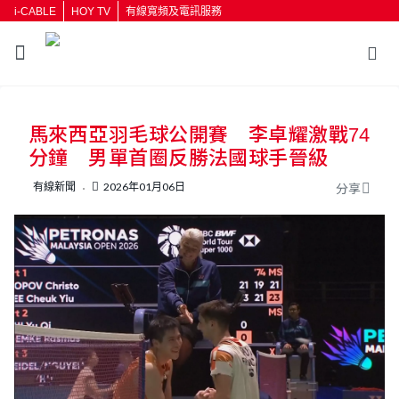
i-CABLE
HOY TV
有線寬頻及電訊服務
返回
馬來西亞羽毛球公開賽 李卓耀激戰74
按輸入鍵開始搜尋
分鐘 男單首圈反勝法國球手晉級
有線新聞
2026年01月06日
分享