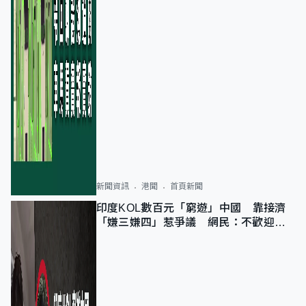
新聞資訊
港聞
首頁新聞
印度KOL數百元「窮遊」中國 靠接濟
「嫌三嫌四」惹爭議 網民：不歡迎劣
質旅客