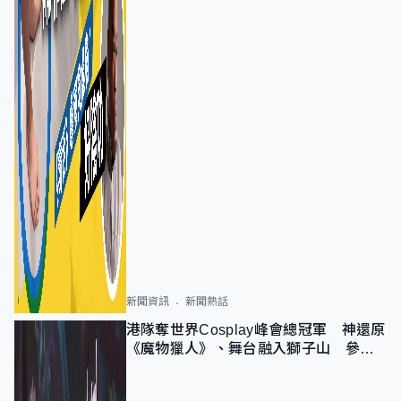
新聞資訊
新聞熱話
港隊奪世界Cosplay峰會總冠軍 神還原
《魔物獵人》、舞台融入獅子山 參賽
者：讓大家認識香港