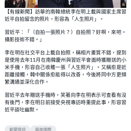
L
U
o
n
【有線新聞】訪華的南韓總統李在明上載與國家主席習
a
m
d
u
近平自拍留念的照片，形容為「人生照片」。
e
t
d
e
:
3
習近平：「（自拍一張照片？）自拍照？好啊，來吧。
8
.
攝影技術不錯。」
9
6
%
李在明在社交平台上載自拍照，稱相片畫質不錯，提到
是使用去年11月在南韓慶州與習近平會面時獲贈送的小
米手機，形容自己收穫一張「人生照片」。又稱愈是近
距離接觸，韓中關係愈能得以改善，今後將同中方更頻
繁溝通並深化合作。
習近平去年贈送手機時，笑著向李在明表示可查看有沒
有後門，李在明日前接受央視專訪時重提此事，形容習
近平談吐幽默。
新聞資訊
兩岸國際