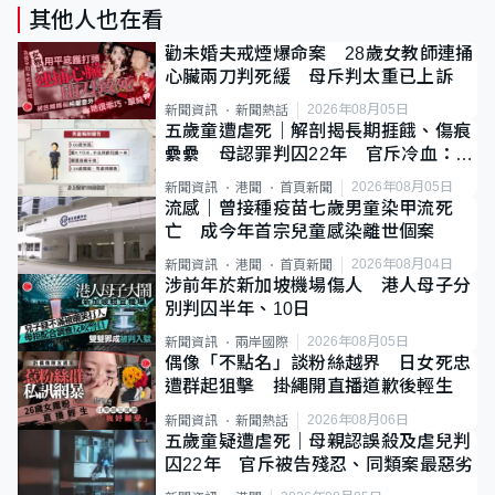
其他人也在看
勸未婚夫戒煙爆命案 28歲女教師連捅
心臟兩刀判死緩 母斥判太重已上訴
2026年08月05日
新聞資訊
新聞熱話
五歲童遭虐死｜解剖揭長期捱餓、傷痕
纍纍 母認罪判囚22年 官斥冷血：同
類案最惡劣
2026年08月05日
新聞資訊
港聞
首頁新聞
流感｜曾接種疫苗七歲男童染甲流死
亡 成今年首宗兒童感染離世個案
2026年08月04日
新聞資訊
港聞
首頁新聞
涉前年於新加坡機場傷人 港人母子分
別判囚半年、10日
2026年08月05日
新聞資訊
兩岸國際
偶像「不點名」談粉絲越界 日女死忠
遭群起狙擊 掛繩開直播道歉後輕生
2026年08月06日
新聞資訊
新聞熱話
五歲童疑遭虐死｜母親認誤殺及虐兒判
囚22年 官斥被告殘忍、同類案最惡劣