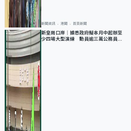
新聞資訊
港聞
首頁新聞
新皇崗口岸｜據悉政府擬本月中起辦至
少四場大型演練 動員逾三萬公務員人
次測試