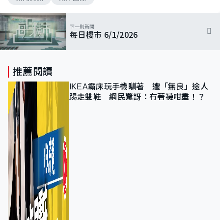
下一則新聞
每日樓市 6/1/2026
推薦閱讀
IKEA霸床玩手機瞓著 遭「無良」途人
踢走雙鞋 網民驚訝：冇著襪咁盡！？