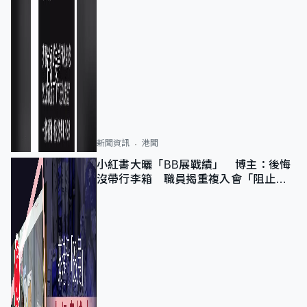
新聞資訊
港聞
小紅書大曬「BB展戰績」 博主：後悔
沒帶行李箱 職員揭重複入會「阻止唔
到」