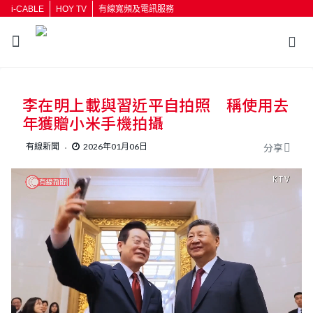
i-CABLE
HOY TV
有線寬頻及電訊服務
返回
李在明上載與習近平自拍照 稱使用去
按輸入鍵開始搜尋
年獲贈小米手機拍攝
有線新聞
2026年01月06日
分享