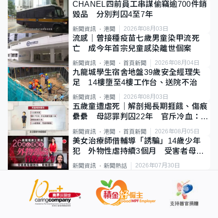
CHANEL四前員工串謀偷竊逾700件銷
毀品 分別判囚4至7年
2026年08月03日
新聞資訊
港聞
流感｜曾接種疫苗七歲男童染甲流死
亡 成今年首宗兒童感染離世個案
2026年08月04日
新聞資訊
港聞
首頁新聞
九龍城學生宿舍地盤39歲安全經理失
足 14樓墮至4樓工作台、送院不治
2026年08月03日
新聞資訊
港聞
五歲童遭虐死｜解剖揭長期捱餓、傷痕
纍纍 母認罪判囚22年 官斥冷血：同
類案最惡劣
2026年08月05日
新聞資訊
港聞
首頁新聞
美女治療師借輔導「誘騙」14歲少年
犯 外物性虐持續3個月 受害者母：
要保護其他人
2026年07月30日
新聞資訊
新聞熱話