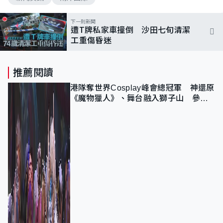
下一則新聞
遭T牌私家車撞倒 沙田七旬清潔
工重傷昏迷
推薦閱讀
港隊奪世界Cosplay峰會總冠軍 神還原
《魔物獵人》、舞台融入獅子山 參賽
者：讓大家認識香港