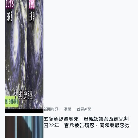
新聞資訊
港聞
首頁新聞
五歲童疑遭虐死｜母親認誤殺及虐兒判
囚22年 官斥被告殘忍、同類案最惡劣