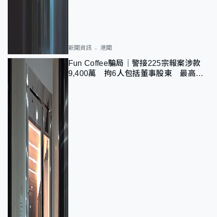
新聞資訊
港聞
Fun Coffee騙局｜警接225宗報案涉款
9,400萬 拘6人包括董事股東 最高金
額一宗涉近千萬