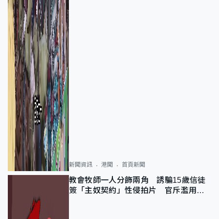
新聞資訊
港聞
首頁新聞
教會牧師一人分飾兩角 誘騙15歲信徒
簽「主奴契約」性侵拍片 官斥濫用教
友信任、二審判囚9年