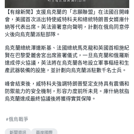
【有線新聞】支援烏克蘭的「志願聯盟」在法國召開峰
會，美國首次派出特使威特科夫和總統特朗普女婿庫什
納等代表出席。英法簽署意向聲明，計劃在俄烏同意停
火後向烏克蘭派駐部隊。
烏克蘭總統澤連斯基、法國總統馬克龍和英國首相施紀
賢在巴黎愛麗舍宮出席簽署儀式，一旦烏克蘭和俄羅斯
達成停火協議，英法將在烏克蘭各地設立軍事樞紐和生
產武器裝備的設施，並計劃向烏克蘭派駐數千名士兵。
峰會結束後，威特科夫強調特朗普堅定支持具有震懾和
防禦能力的安全機制，形容力度前所未見。庫什納就指
烏克蘭達成最終協議後將獲得實質保障。
俄烏戰爭
新聞資訊
兩岸國際