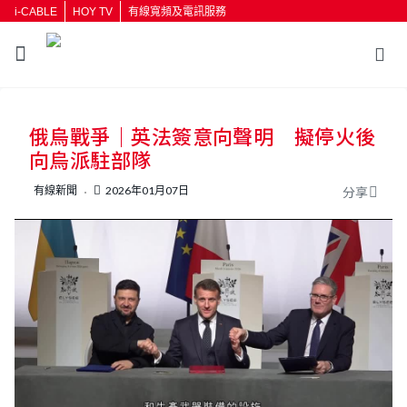
i-CABLE
HOY TV
有線寬頻及電訊服務
返回
俄烏戰爭｜英法簽意向聲明 擬停火後
按輸入鍵開始搜尋
向烏派駐部隊
有線新聞
2026年01月07日
分享