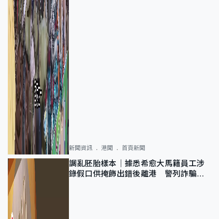
新聞資訊
港聞
首頁新聞
調亂胚胎樣本｜據悉希愈大馬籍員工涉
錄假口供掩飾出錯後離港 警列詐騙
正通緝在逃人士