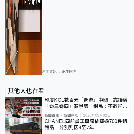
新聞資訊
兩岸國際
其他人也在看
印度KOL數百元「窮遊」中國 靠接濟
「嫌三嫌四」惹爭議 網民：不歡迎劣
質旅客
2026年08月02日
新聞資訊
新聞熱話
CHANEL四前員工串謀偷竊逾700件銷
毀品 分別判囚4至7年