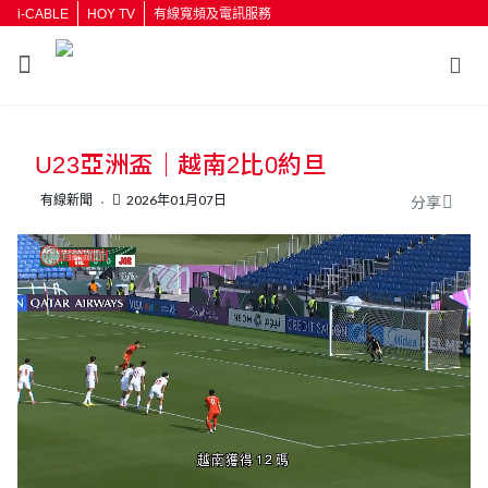
i-CABLE
HOY TV
有線寬頻及電訊服務
返回
U23亞洲盃｜越南2比0約旦
按輸入鍵開始搜尋
有線新聞
2026年01月07日
分享
L
U
o