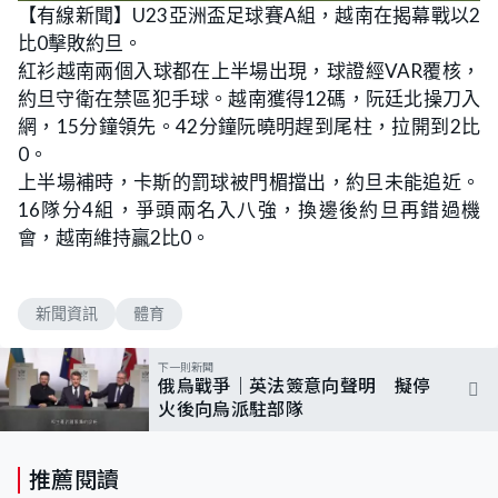
n
【有線新聞】U23亞洲盃足球賽A組，越南在揭幕戰以2
a
m
d
u
比0擊敗約旦。
e
t
d
e
:
紅衫越南兩個入球都在上半場出現，球證經VAR覆核，
6
4
約旦守衛在禁區犯手球。越南獲得12碼，阮廷北操刀入
.
2
網，15分鐘領先。42分鐘阮曉明趕到尾柱，拉開到2比
9
%
0。
上半場補時，卡斯的罰球被門楣擋出，約旦未能追近。
16隊分4組，爭頭兩名入八強，換邊後約旦再錯過機
會，越南維持贏2比0。
新聞資訊
體育
下一則新聞
俄烏戰爭｜英法簽意向聲明 擬停
火後向烏派駐部隊
推薦閱讀