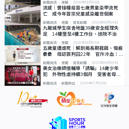
2026年08月03日
新聞資訊
港聞
流感｜曾接種疫苗七歲男童染甲流死
亡 成今年首宗兒童感染離世個案
2026年08月04日
新聞資訊
港聞
首頁新聞
九龍城學生宿舍地盤39歲安全經理失
足 14樓墮至4樓工作台、送院不治
2026年08月03日
新聞資訊
港聞
五歲童遭虐死｜解剖揭長期捱餓、傷痕
纍纍 母認罪判囚22年 官斥冷血：同
類案最惡劣
2026年08月05日
新聞資訊
港聞
首頁新聞
美女治療師借輔導「誘騙」14歲少年
犯 外物性虐持續3個月 受害者母：
要保護其他人
2026年07月30日
新聞資訊
新聞熱話