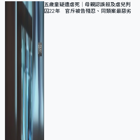
五歲童疑遭虐死｜母親認誤殺及虐兒判
囚22年 官斥被告殘忍、同類案最惡劣