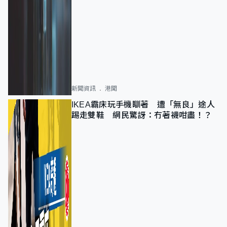
新聞資訊
港聞
IKEA霸床玩手機瞓著 遭「無良」途人
踢走雙鞋 網民驚訝：冇著襪咁盡！？