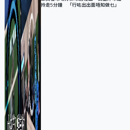
拎走5分鐘 「行咗出出面唔知做乜」