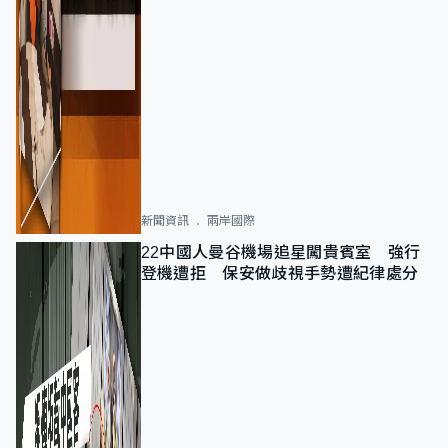
新聞資訊
兩岸國際
22中國人曼谷機場追星闖貴賓室 強行
登機遭拒 保安做歧視手勢遭紀律處分