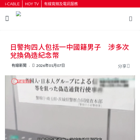
i-CABLE
HOY TV
有線寬頻及電訊服務
返回
日警拘四人包括一中國籍男子 涉多次
按輸入鍵開始搜尋
兌換偽造紀念幣
有線新聞
2026年01月07日
分享