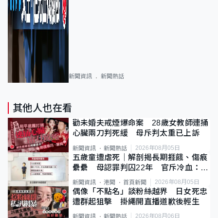
新聞資訊
新聞熱話
其他人也在看
勸未婚夫戒煙爆命案 28歲女教師連捅
心臟兩刀判死緩 母斥判太重已上訴
2026年08月05日
新聞資訊
新聞熱話
五歲童遭虐死｜解剖揭長期捱餓、傷痕
纍纍 母認罪判囚22年 官斥冷血：同
類案最惡劣
2026年08月05日
新聞資訊
港聞
首頁新聞
偶像「不點名」談粉絲越界 日女死忠
遭群起狙擊 掛繩開直播道歉後輕生
2026年08月06日
新聞資訊
新聞熱話