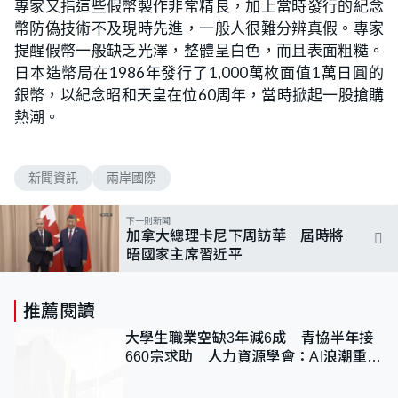
專家又指這些假幣製作非常精良，加上當時發行的紀念
幣防偽技術不及現時先進，一般人很難分辨真假。專家
提醒假幣一般缺乏光澤，整體呈白色，而且表面粗糙。
日本造幣局在1986年發行了1,000萬枚面值1萬日圓的
銀幣，以紀念昭和天皇在位60周年，當時掀起一股搶購
熱潮。
新聞資訊
兩岸國際
下一則新聞
加拿大總理卡尼下周訪華 屆時將
晤國家主席習近平
推薦閱讀
大學生職業空缺3年減6成 青協半年接
660宗求助 人力資源學會：AI浪潮重整
職位需求