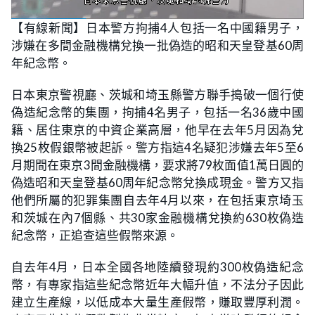
L
U
o
n
【有線新聞】日本警方拘捕4人包括一名中國籍男子，
a
m
d
u
涉嫌在多間金融機構兌換一批偽造的昭和天皇登基60周
e
t
d
e
:
年紀念幣。
2
7
.
日本東京警視廳、茨城和埼玉縣警方聯手搗破一個行使
0
5
偽造紀念幣的集團，拘捕4名男子，包括一名36歲中國
%
籍、居住東京的中資企業高層，他早在去年5月因為兌
換25枚假銀幣被起訴。警方指這4名疑犯涉嫌去年5至6
月期間在東京3間金融機構，要求將79枚面值1萬日圓的
偽造昭和天皇登基60周年紀念幣兌換成現金。警方又指
他們所屬的犯罪集團自去年4月以來，在包括東京埼玉
和茨城在內7個縣、共30家金融機構兌換約630枚偽造
紀念幣，正追查這些假幣來源。
自去年4月，日本全國各地陸續發現約300枚偽造紀念
幣，有專家指這些紀念幣近年大幅升值，不法分子因此
建立生產線，以低成本大量生產假幣，賺取豐厚利潤。