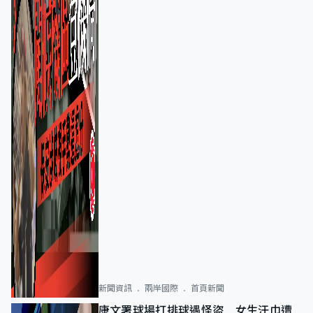
新聞資訊
兩岸國際
首頁新聞
康文署球場打排球遇怪盜 女生汗巾遭