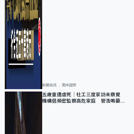
新聞資訊
兩岸國際
五歲童遭虐死｜社工三度家訪未察覺
機構倡頻密監察高危家庭 管浩鳴籲加
強跨部門協作