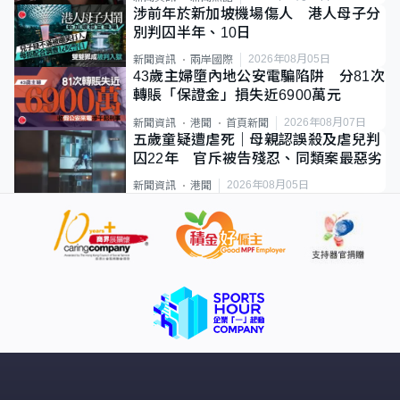
涉前年於新加坡機場傷人 港人母子分
別判囚半年、10日
2026年08月05日
新聞資訊
兩岸國際
43歲主婦墮內地公安電騙陷阱 分81次
轉賬「保證金」損失近6900萬元
2026年08月07日
新聞資訊
港聞
首頁新聞
五歲童疑遭虐死｜母親認誤殺及虐兒判
囚22年 官斥被告殘忍、同類案最惡劣
2026年08月05日
新聞資訊
港聞