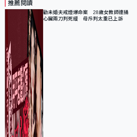
推薦閱讀
勸未婚夫戒煙爆命案 28歲女教師連捅
心臟兩刀判死緩 母斥判太重已上訴