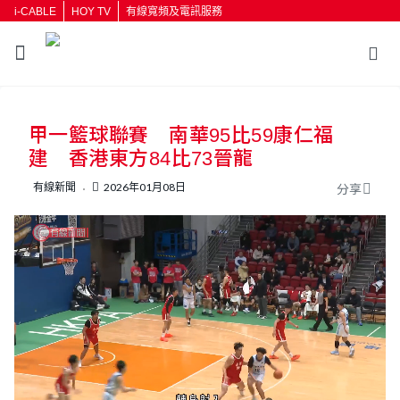
i-CABLE
HOY TV
有線寬頻及電訊服務
甲一籃球聯賽 南華95比59康仁福
建 香港東方84比73晉龍
有線新聞
2026年01月08日
分享