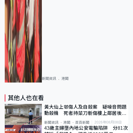
新聞資訊
港聞
其他人也在看
黃大仙上邨傷人及自殺案 疑噪音問題
動殺機 死者持菜刀斬傷樓上鄰居後墮
斃
2026年08月08日
新聞資訊
港聞
首頁新聞
43歲主婦墮內地公安電騙陷阱 分81次