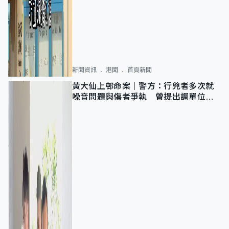
新聞資訊
港聞
首頁新聞
黃大仙上邨命案｜警方：行兇者多次就
噪音問題與傷者爭執 曾提出調單位已
獲批