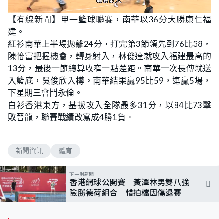
L
U
o
n
【有線新聞】甲一籃球聯賽，南華以36分大勝康仁福
a
m
d
u
建。
e
t
d
e
:
紅衫南華上半場拋離24分，打完第3節領先到76比38，
5
7
陳怡富把握機會，轉身射入，林俊達就攻入福建最高的
.
4
13分，最後一節總算收窄一點差距。南華一次長傳就送
5
%
入籃底，吳俊欣入樽。南華結果贏95比59，連贏5場，
下星期三會鬥永倫。
白衫香港東方，基拔攻入全隊最多31分，以84比73擊
敗晉龍，聯賽戰績改寫成4勝1負。
新聞資訊
體育
下一則新聞
香港網球公開賽 黃澤林男雙八強
險勝德荷組合 惜拍檔因傷退賽