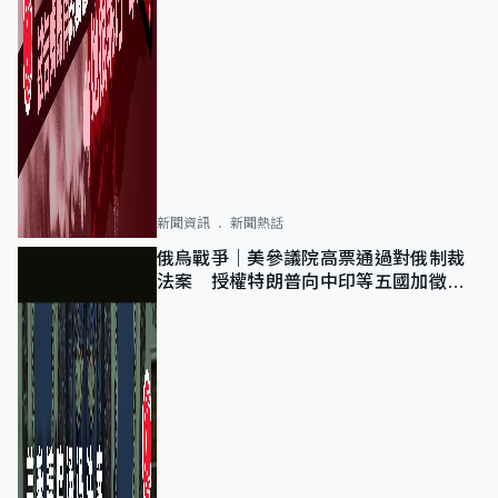
新聞資訊
新聞熱話
俄烏戰爭｜美參議院高票通過對俄制裁
法案 授權特朗普向中印等五國加徵
100%關稅