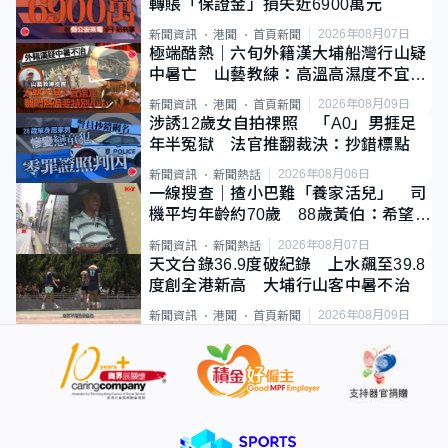
轉賬「保證金」損失近6900萬元
2026年08月07日
新聞資訊
港聞
首頁新聞
極端酷熱｜六旬外籍漢大埔船灣行山疑
中暑亡 山藝教練：高溫高濕度不宜遠
足
2026年08月09日
新聞資訊
港聞
首頁新聞
涉誘12歲女自拍祼照 「A0」男捱足
年半冤獄 法官推翻裁決：抄錯標點
2026年08月06日
新聞資訊
新聞熱話
一線搜查｜揸小巴難「養家活兒」 司
機平均年齡約70歲 88歲黃伯：希望一
直揸落去
2026年08月07日
新聞資訊
新聞熱話
天文台錄36.9度破紀錄 上水飆至39.8
度創全港新高 大埔行山客中暑不治
2026年08月09日
新聞資訊
港聞
首頁新聞