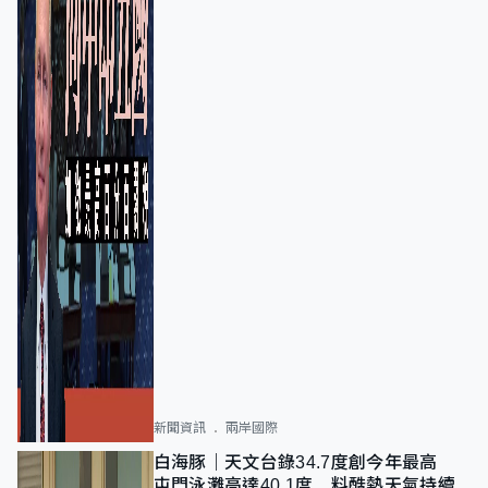
新聞資訊
兩岸國際
白海豚｜天文台錄34.7度創今年最高
屯門泳灘高達40.1度 料酷熱天氣持續