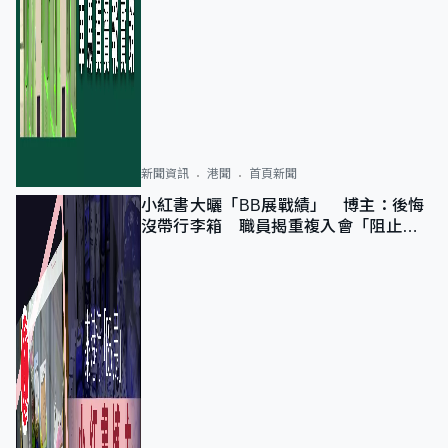
新聞資訊
港聞
首頁新聞
小紅書大曬「BB展戰績」 博主：後悔
沒帶行李箱 職員揭重複入會「阻止唔
到」