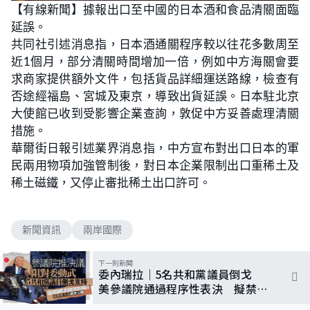
n
【有線新聞】據報出口至中國的日本酒和食品清關面臨
a
m
d
u
延誤。
e
t
d
e
:
共同社引述消息指，日本酒通關程序較以往花多數周至
5
5
近1個月，部分清關時間增加一倍，例如中方海關會要
.
9
求商家提供額外文件，包括貨品詳細運送路線，檢查有
3
%
否途經福島、宮城及東京，導致出貨延誤。日本駐北京
大使館已收到受影響企業查詢，敦促中方妥善處理清關
措施。
華爾街日報引述業界消息指，中方宣布對出口日本的軍
民兩用物項加強管制後，對日本企業限制出口重稀土及
稀土磁鐵，又停止審批稀土出口許可。
新聞資訊
兩岸國際
下一則新聞
委內瑞拉｜5名共和黨議員倒戈
美參議院通過程序性表決 擬禁特
朗普未經批准對委動武