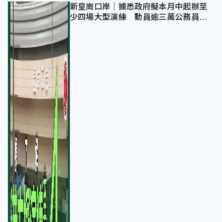
新皇崗口岸｜據悉政府擬本月中起辦至
少四場大型演練 動員逾三萬公務員人
次測試