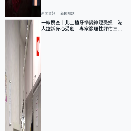
新聞資訊
新聞熱話
一線搜查｜北上植牙慘變神經受損 港
人控訴身心受創 專家籲理性評估三大
風險