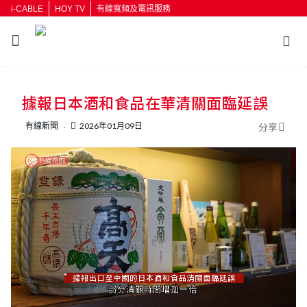
i-CABLE
HOY TV
有線寬頻及電訊服務
返回
據報日本酒和食品在華清關面臨延誤
按輸入鍵開始搜尋
有線新聞
2026年01月09日
分享
L
U
o