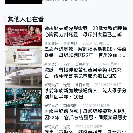
其他人也在看
勸未婚夫戒煙爆命案 28歲女教師連捅
心臟兩刀判死緩 母斥判太重已上訴
2026年08月05日
新聞資訊
新聞熱話
五歲童遭虐死｜解剖揭長期捱餓、傷痕
纍纍 母認罪判囚22年 官斥冷血：同
類案最惡劣
2026年08月05日
新聞資訊
港聞
首頁新聞
流感｜曾接種疫苗七歲男童染甲流死
亡 成今年首宗兒童感染離世個案
2026年08月04日
新聞資訊
港聞
首頁新聞
涉前年於新加坡機場傷人 港人母子分
別判囚半年、10日
2026年08月05日
新聞資訊
兩岸國際
五歲童疑遭虐死｜母親認誤殺及虐兒判
囚22年 官斥被告殘忍、同類案最惡劣
2026年08月05日
新聞資訊
港聞
偶像「不點名」談粉絲越界 日女死忠