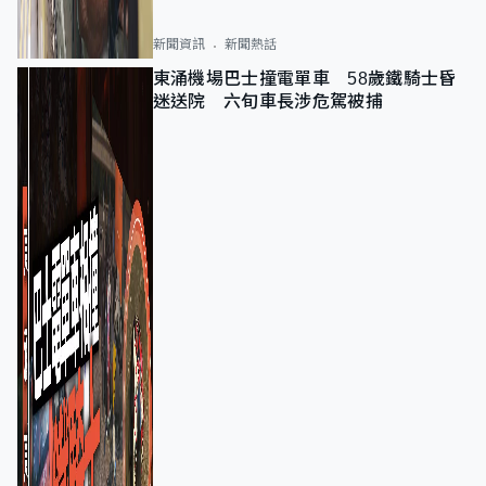
新聞資訊
新聞熱話
東涌機場巴士撞電單車 58歲鐵騎士昏
迷送院 六旬車長涉危駕被捕