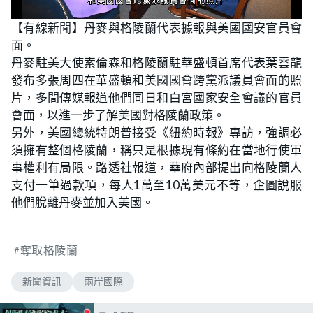
L
U
o
n
【有線新聞】丹麥與格陵蘭代表據報與美國國安官員會
a
m
d
u
面。
e
t
d
e
:
丹麥駐美大使索倫森和格陵蘭駐華盛頓首席代表葉雲龍
5
4
發布多張周四在華盛頓和美國國會跨黨派議員會面的照
.
5
片，多間傳媒報道他們同日和白宮國家安全會議的官員
5
%
會面，以進一步了解美國對格陵蘭政策。
另外，美國總統特朗普接受《紐約時報》專訪，強調必
須擁有整個格陵蘭，稱只是根據現有條約在當地行使軍
事權利有局限。路透社報道，華府內部提出向格陵蘭人
支付一筆過款項，每人1萬至10萬美元不等，企圖說服
他們脫離丹麥並加入美國。
奪取格陵蘭
新聞資訊
兩岸國際