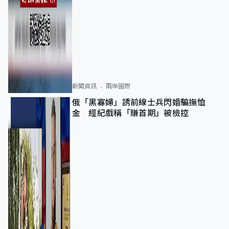
新聞資訊
兩岸國際
俄「黑寡婦」誘前線士兵閃婚騙撫恤
金 經紀戲稱「賺首期」被檢控