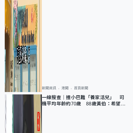
新聞資訊
港聞
首頁新聞
一線搜查｜揸小巴難「養家活兒」 司
機平均年齡約70歲 88歲黃伯：希望一
直揸落去