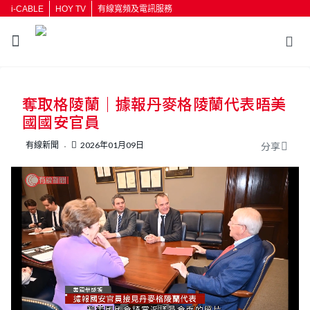
i-CABLE
HOY TV
有線寬頻及電訊服務
返回
奪取格陵蘭｜據報丹麥格陵蘭代表晤美
按輸入鍵開始搜尋
國國安官員
有線新聞
2026年01月09日
分享