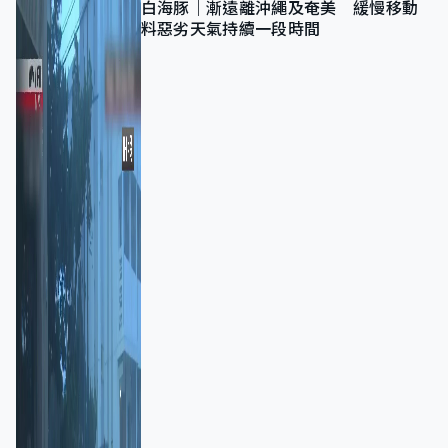
白海豚｜漸遠離沖繩及奄美 緩慢移動
料惡劣天氣持續一段時間