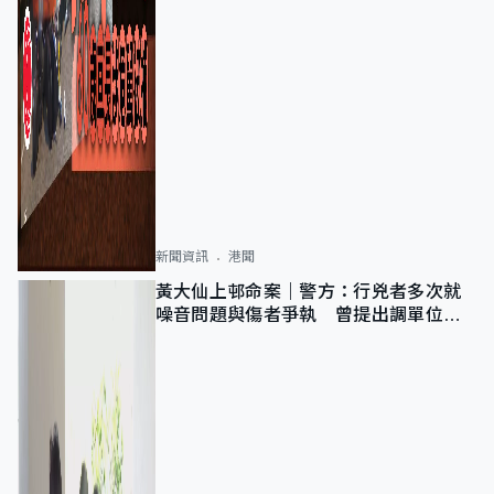
新聞資訊
港聞
黃大仙上邨命案｜警方：行兇者多次就
噪音問題與傷者爭執 曾提出調單位已
獲批