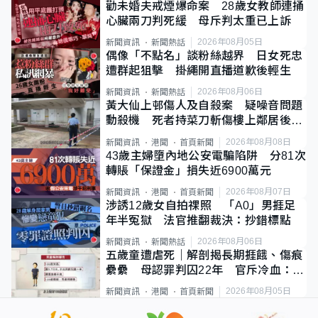
勸未婚夫戒煙爆命案 28歲女教師連捅
心臟兩刀判死緩 母斥判太重已上訴
2026年08月05日
新聞資訊
新聞熱話
偶像「不點名」談粉絲越界 日女死忠
遭群起狙擊 掛繩開直播道歉後輕生
2026年08月06日
新聞資訊
新聞熱話
黃大仙上邨傷人及自殺案 疑噪音問題
動殺機 死者持菜刀斬傷樓上鄰居後墮
斃
2026年08月08日
新聞資訊
港聞
首頁新聞
43歲主婦墮內地公安電騙陷阱 分81次
轉賬「保證金」損失近6900萬元
2026年08月07日
新聞資訊
港聞
首頁新聞
涉誘12歲女自拍祼照 「A0」男捱足
年半冤獄 法官推翻裁決：抄錯標點
2026年08月06日
新聞資訊
新聞熱話
五歲童遭虐死｜解剖揭長期捱餓、傷痕
纍纍 母認罪判囚22年 官斥冷血：同
類案最惡劣
2026年08月05日
新聞資訊
港聞
首頁新聞