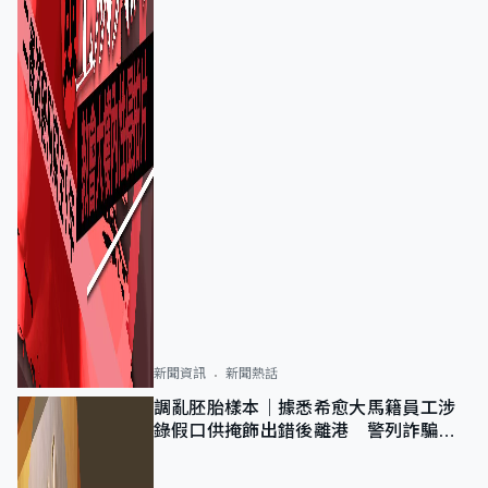
新聞資訊
新聞熱話
調亂胚胎樣本｜據悉希愈大馬籍員工涉
錄假口供掩飾出錯後離港 警列詐騙
正通緝在逃人士