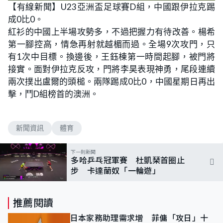
【有線新聞】U23亞洲盃足球賽D組，中國跟伊拉克踢
成0比0。
紅衫的中國上半場攻勢多，不過把握力有待改善。楊希
第一腳控高，情急再射就越楣而過。全場9次攻門，只
有1次中目標。換邊後，王鈺棟第一時間起腳，被門將
接實。面對伊拉克反攻，門將李昊表現神勇，尾段連續
兩次撲出盧爾的頭槌。兩隊踢成0比0，中國星期日再出
擊，鬥D組榜首的澳洲。
新聞資訊
體育
下一則新聞
多哈乒乓冠軍賽 杜凱琹首圈止
步 卡達蘭奴「一輪遊」
推薦閱讀
日本家務助理需求增 菲傭「攻日」十