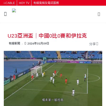
i-CABLE
HOY TV
有線寬頻及電訊服務
返回
U23亞洲盃｜中國0比0賽和伊拉克
按輸入鍵開始搜尋
有線新聞
2026年01月09日
分享