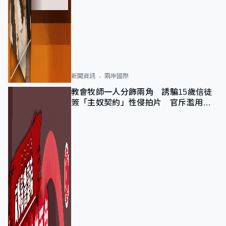
新聞資訊
兩岸國際
教會牧師一人分飾兩角 誘騙15歲信徒
簽「主奴契約」性侵拍片 官斥濫用教
友信任、二審判囚9年