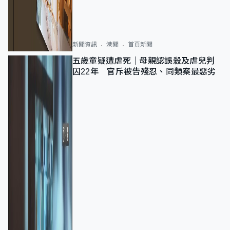
新聞資訊
港聞
首頁新聞
五歲童疑遭虐死｜母親認誤殺及虐兒判
囚22年 官斥被告殘忍、同類案最惡劣