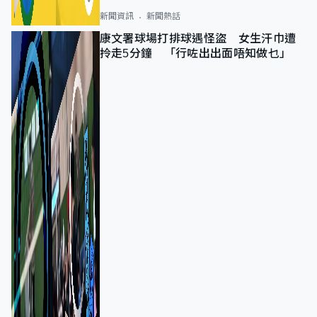
新聞資訊
新聞熱話
康文署球場打排球遇怪盜 女生汗巾遭
拎走5分鐘 「行咗出出面唔知做乜」