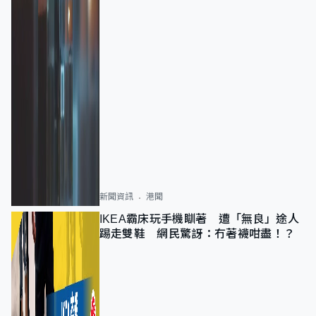
新聞資訊
港聞
IKEA霸床玩手機瞓著 遭「無良」途人
踢走雙鞋 網民驚訝：冇著襪咁盡！？