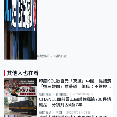
新聞資訊
新聞熱話
其他人也在看
印度KOL數百元「窮遊」中國 靠接濟
「嫌三嫌四」惹爭議 網民：不歡迎劣
質旅客
2026年08月02日
新聞資訊
新聞熱話
CHANEL四前員工串謀偷竊逾700件銷
毀品 分別判囚4至7年
2026年08月03日
新聞資訊
港聞