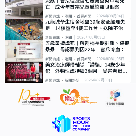
流感｜曾接種疫苗七歲男童染甲流死
亡 成今年首宗兒童感染離世個案
2026年08月04日
新聞資訊
港聞
首頁新聞
九龍城學生宿舍地盤39歲安全經理失
足 14樓墮至4樓工作台、送院不治
2026年08月03日
新聞資訊
港聞
五歲童遭虐死｜解剖揭長期捱餓、傷痕
纍纍 母認罪判囚22年 官斥冷血：同
類案最惡劣
2026年08月05日
新聞資訊
港聞
首頁新聞
美女治療師借輔導「誘騙」14歲少年
犯 外物性虐持續3個月 受害者母：
要保護其他人
2026年07月30日
新聞資訊
新聞熱話