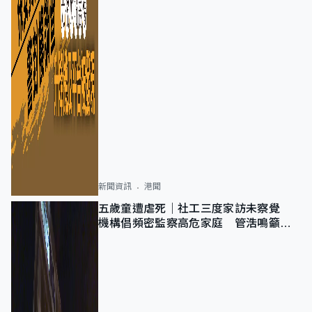
新聞資訊
港聞
五歲童遭虐死｜社工三度家訪未察覺
機構倡頻密監察高危家庭 管浩鳴籲加
強跨部門協作