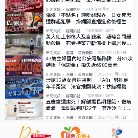
心臟兩刀判死緩 母斥判太重已上訴
2026年08月05日
新聞資訊
新聞熱話
偶像「不點名」談粉絲越界 日女死忠
遭群起狙擊 掛繩開直播道歉後輕生
2026年08月06日
新聞資訊
新聞熱話
黃大仙上邨傷人及自殺案 疑噪音問題
動殺機 死者持菜刀斬傷樓上鄰居後墮
斃
2026年08月08日
新聞資訊
港聞
首頁新聞
43歲主婦墮內地公安電騙陷阱 分81次
轉賬「保證金」損失近6900萬元
2026年08月07日
新聞資訊
港聞
首頁新聞
涉誘12歲女自拍祼照 「A0」男捱足
年半冤獄 法官推翻裁決：抄錯標點
2026年08月06日
新聞資訊
新聞熱話
五歲童遭虐死｜解剖揭長期捱餓、傷痕
纍纍 母認罪判囚22年 官斥冷血：同
類案最惡劣
2026年08月05日
新聞資訊
港聞
首頁新聞