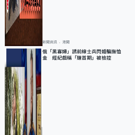
新聞資訊
港聞
俄「黑寡婦」誘前線士兵閃婚騙撫恤
金 經紀戲稱「賺首期」被檢控