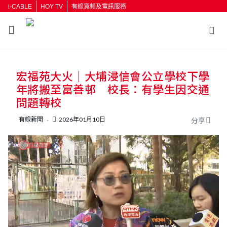
i-CABLE
HOY TV
有線寬頻及電訊服務
返回
宏福苑大火｜大埔浸信會公立學校下學
按輸入鍵開始搜尋
年將搬至富善邨 校長：有學生因交通
問題轉校
有線新聞
2026年01月10日
分享