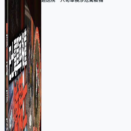
迷送院 六旬車長涉危駕被捕