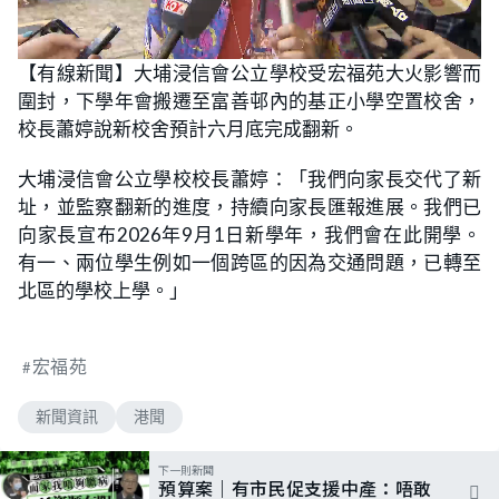
L
U
o
n
【有線新聞】大埔浸信會公立學校受宏福苑大火影響而
a
m
d
u
圍封，下學年會搬遷至富善邨內的基正小學空置校舍，
e
t
d
e
:
校長蕭婷說新校舍預計六月底完成翻新。
7
3
.
大埔浸信會公立學校校長蕭婷：「我們向家長交代了新
5
8
址，並監察翻新的進度，持續向家長匯報進展。我們已
%
向家長宣布2026年9月1日新學年，我們會在此開學。
有一、兩位學生例如一個跨區的因為交通問題，已轉至
北區的學校上學。」
宏福苑
新聞資訊
港聞
下一則新聞
預算案｜有市民促支援中產：唔敢