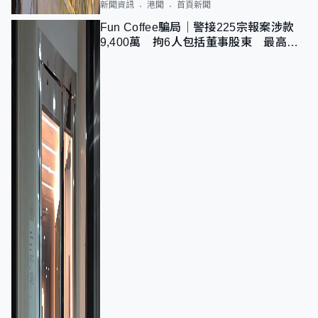
新聞資訊
港聞
首頁新聞
Fun Coffee騙局｜警接225宗報案涉款
9,400萬 拘6人包括董事股東 最高金
額一宗涉近千萬