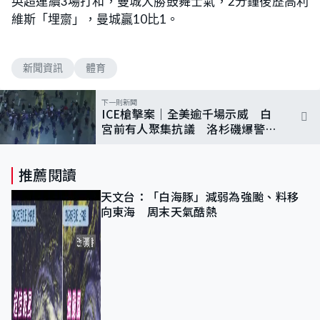
英超連續3場打和，曼城大勝鼓舞士氣，2分鐘後歷高利
維斯「埋齋」，曼城贏10比1。
新聞資訊
體育
下一則新聞
ICE槍擊案｜全美逾千場示威 白
宮前有人聚集抗議 洛杉磯爆警民
衝突
推薦閱讀
天文台：「白海豚」減弱為強颱、料移
向東海 周末天氣酷熱