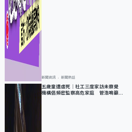
新聞資訊
新聞熱話
五歲童遭虐死｜社工三度家訪未察覺
機構倡頻密監察高危家庭 管浩鳴籲加
強跨部門協作