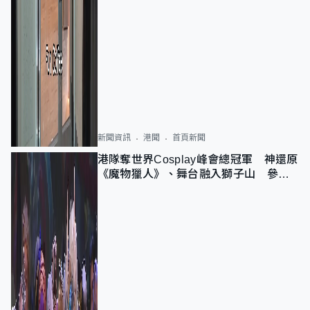
新聞資訊
港聞
首頁新聞
港隊奪世界Cosplay峰會總冠軍 神還原
《魔物獵人》、舞台融入獅子山 參賽
者：讓大家認識香港