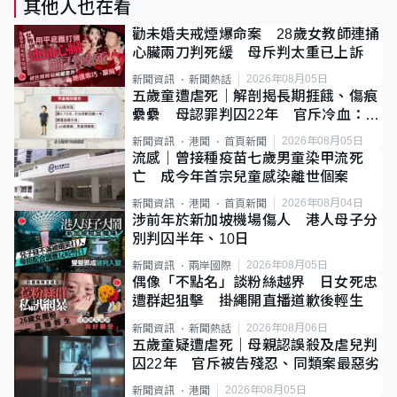
其他人也在看
勸未婚夫戒煙爆命案 28歲女教師連捅
心臟兩刀判死緩 母斥判太重已上訴
2026年08月05日
新聞資訊
新聞熱話
五歲童遭虐死｜解剖揭長期捱餓、傷痕
纍纍 母認罪判囚22年 官斥冷血：同
類案最惡劣
2026年08月05日
新聞資訊
港聞
首頁新聞
流感｜曾接種疫苗七歲男童染甲流死
亡 成今年首宗兒童感染離世個案
2026年08月04日
新聞資訊
港聞
首頁新聞
涉前年於新加坡機場傷人 港人母子分
別判囚半年、10日
2026年08月05日
新聞資訊
兩岸國際
偶像「不點名」談粉絲越界 日女死忠
遭群起狙擊 掛繩開直播道歉後輕生
2026年08月06日
新聞資訊
新聞熱話
五歲童疑遭虐死｜母親認誤殺及虐兒判
囚22年 官斥被告殘忍、同類案最惡劣
2026年08月05日
新聞資訊
港聞