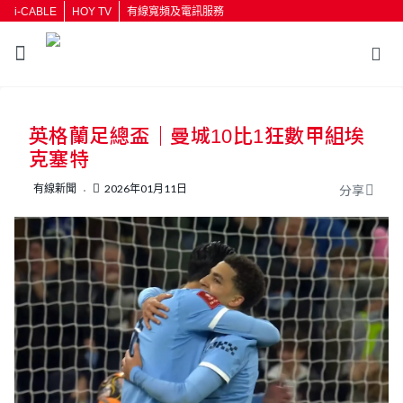
i-CABLE
HOY TV
有線寬頻及電訊服務
英格蘭足總盃｜曼城10比1狂數甲組埃
克塞特
有線新聞
2026年01月11日
分享