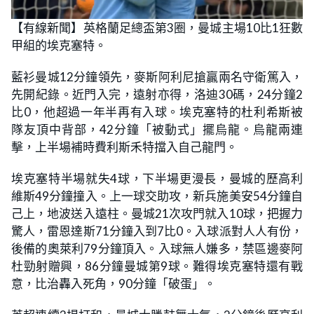
【有線新聞】英格蘭足總盃第3圈，曼城主場10比1狂數
甲組的埃克塞特。
藍衫曼城12分鐘領先，麥斯阿利尼搶贏兩名守衛篤入，
先開紀錄。近門入完，遠射亦得，洛迪30碼，24分鐘2
比0，他超過一年半再有入球。埃克塞特的杜利希斯被
隊友頂中背部，42分鐘「被動式」擺烏龍。烏龍兩連
擊，上半場補時費利斯禾特擋入自己龍門。
埃克塞特半場就失4球，下半場更漫長，曼城的歷高利
維斯49分鐘撞入。上一球交助攻，新兵施美安54分鐘自
己上，地波送入遠柱。曼城21次攻門就入10球，把握力
驚人，雷恩達斯71分鐘入到7比0。入球派對人人有份，
後備的奧萊利79分鐘頂入。入球無人嫌多，禁區邊麥阿
杜勁射贈興，86分鐘曼城第9球。難得埃克塞特還有戰
意，比治轟入死角，90分鐘「破蛋」。