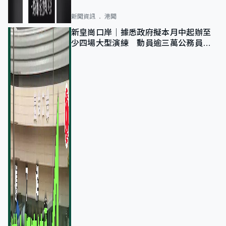
新聞資訊
港聞
新皇崗口岸｜據悉政府擬本月中起辦至
少四場大型演練 動員逾三萬公務員人
次測試