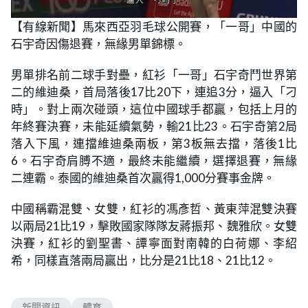
【有線新聞】馬來西亞羽毛球公開賽，「一哥」中國的
石宇奇因傷退賽，無緣男單錦標。
男單排名前二球手對壘，紅衫「一哥」石宇奇鬥世界第
二的維迪桑，首局落後17比20下，連追3分，逼入「刁
時」。對上兩次碰頭，這位中國球手都贏，包括上月的
年終賽決賽，未能延續氣勢，輸21比23。石宇奇第2局
落入下風，連擋維迪桑兩板，第3板無去擋，落後1比
6。石宇奇肩膊不適，最終未能繼續，選擇退賽，無緣
二連霸。泰國的維迪桑首次贏得1,000分賽事金牌。
中國稱霸混雙、女雙，紅衫的馮彥哲、黃東萍混雙決賽
以兩局21比19，擊敗國家隊隊友蔣振邦、魏雅欣。女雙
決賽，紅衫的劉聖書、譚寧面對南韓的白荷娜、李紹
希，同樣直落兩局贏出，比分是21比18、21比12。
新聞資訊
體育