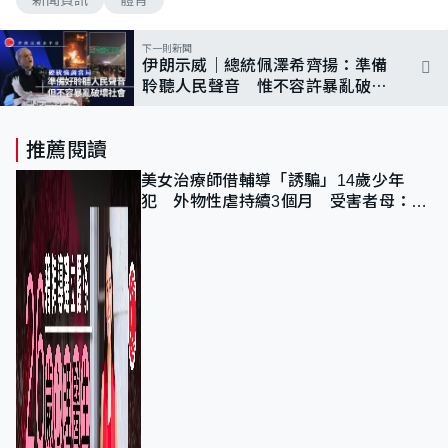
下一則新聞
伊朗示威｜總統佩澤希齊揚：準備
聆聽人民聲音 惟不容許暴亂破壞
社會
推薦閱讀
美女治療師借輔導「誘騙」14歲少年
犯 外物性虐持續3個月 受害者母：要
保護其他人