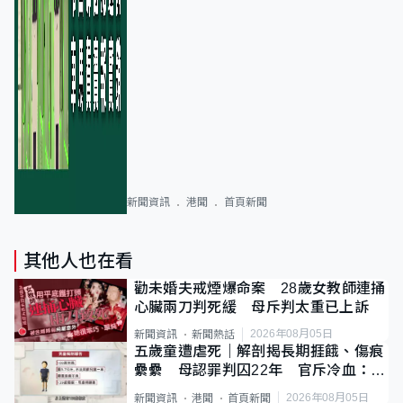
新聞資訊
港聞
首頁新聞
其他人也在看
勸未婚夫戒煙爆命案 28歲女教師連捅
心臟兩刀判死緩 母斥判太重已上訴
2026年08月05日
新聞資訊
新聞熱話
五歲童遭虐死｜解剖揭長期捱餓、傷痕
纍纍 母認罪判囚22年 官斥冷血：同
類案最惡劣
2026年08月05日
新聞資訊
港聞
首頁新聞