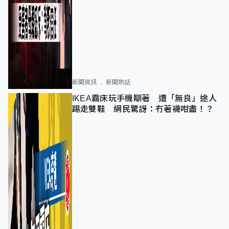
新聞資訊
新聞熱話
IKEA霸床玩手機瞓著 遭「無良」途人
踢走雙鞋 網民驚訝：冇著襪咁盡！？