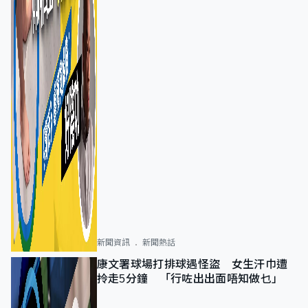
新聞資訊
新聞熱話
康文署球場打排球遇怪盜 女生汗巾遭
拎走5分鐘 「行咗出出面唔知做乜」