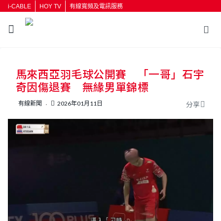
i-CABLE
HOY TV
有線寬頻及電訊服務
返回
馬來西亞羽毛球公開賽 「一哥」石宇
按輸入鍵開始搜尋
奇因傷退賽 無緣男單錦標
有線新聞
2026年01月11日
分享