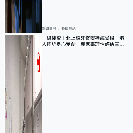
新聞資訊
新聞熱話
一線搜查｜北上植牙慘變神經受損 港
人控訴身心受創 專家籲理性評估三大
風險