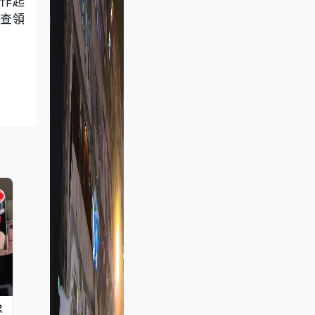
作起
費查領
忠