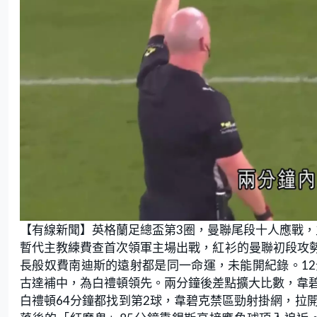
【有線新聞】英格蘭足總盃第3圈，曼聯尾段十人應戰，
暫代主教練費查首次領軍主場出戰，紅衫的曼聯初段攻
長般奴費南迪斯的遠射都是同一命運，未能開紀錄。1
古達補中，為白禮頓領先。兩分鐘後差點擴大比數，韋
白禮頓64分鐘都找到第2球，韋碧克禁區勁射掛網，拉開