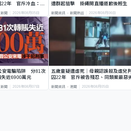
22年 官斥冷血：同
遭群起狙擊 掛繩開直播道歉後輕生
2026年08月05日
2026年08月06日
頁新聞
新聞資訊
新聞熱話
公安電騙陷阱 分81次
五歲童疑遭虐死｜母親認誤殺及虐兒
失近6900萬元
囚22年 官斥被告殘忍、同類案最惡
2026年08月07日
2026年08月05日
頁新聞
新聞資訊
港聞