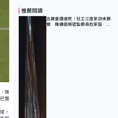
推薦閱讀
五歲童遭虐死｜社工三度家訪未察
覺 機構倡頻密監察高危家庭 管
浩鳴籲加強跨部門協作
爾，隊
，巴贊
8球。