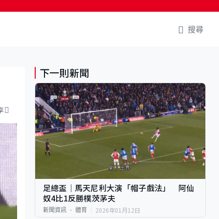
搜尋
下一則新聞
少
享
足總盃｜馬天尼利大演「帽子戲法」 阿仙
奴4比1反勝樸茨茅夫
2026年01月12日
新聞資訊
體育