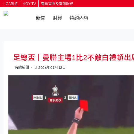
i-CABLE
HOY TV
有線寬頻及電訊服務
新聞
財經
特約內容
返回
足總盃｜曼聯主場1比2不敵白禮頓出局
有線新聞
2026年01月12日