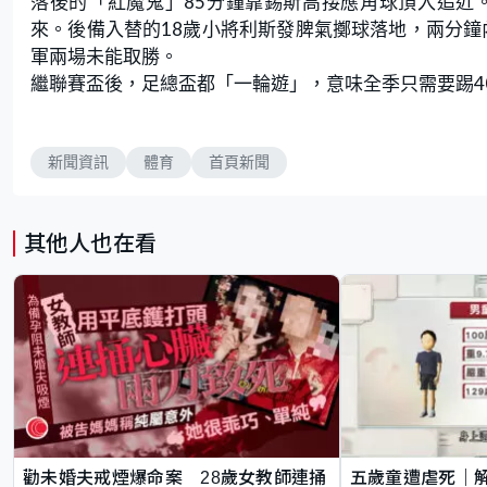
落後的「紅魔鬼」85分鐘靠錫斯高接應角球頂入追近
來。後備入替的18歲小將利斯發脾氣擲球落地，兩分鐘
軍兩場未能取勝。
繼聯賽盃後，足總盃都「一輪遊」，意味全季只需要踢40
新聞資訊
體育
首頁新聞
其他人也在看
勸未婚夫戒煙爆命案 28歲女教師連捅
五歲童遭虐死｜