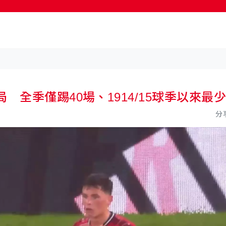
按輸入鍵開始搜尋
 全季僅踢40場、1914/15球季以來最
分