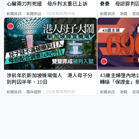
心臟兩刀判死緩 母斥判太重已上訴
纍纍 母認罪判囚
類案最惡劣
2026年08月05日
新聞資訊
新聞熱話
新聞資訊
港聞
首
涉前年於新加坡機場傷人 港人母子分
43歲主婦墮內地
別判囚半年、10日
轉賬「保證金」損
2026年08月05日
新聞資訊
兩岸國際
新聞資訊
港聞
首