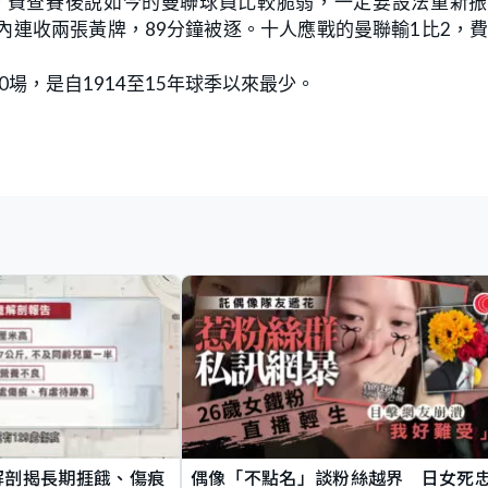
。費查賽後說如今的曼聯球員比較脆弱，一定要設法重新振
內連收兩張黃牌，89分鐘被逐。十人應戰的曼聯輸1比2，
場，是自1914至15年球季以來最少。
解剖揭長期捱餓、傷痕
偶像「不點名」談粉絲越界 日女死