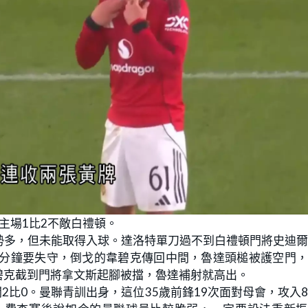
主場1比2不敵白禮頓。
勢多，但未能取得入球。達洛特單刀過不到白禮頓門將史迪
2分鐘要失守，倒戈的韋碧克傳回中間，魯達頭槌被護空門
碧克截到門將拿文斯起腳被擋，魯達補射就高出。
2比0。曼聯青訓出身，這位35歲前鋒19次面對母會，攻入