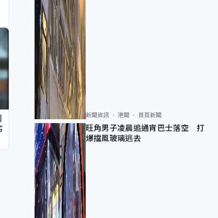
新聞資訊
港聞
首頁新聞
判
旺角男子凌晨追通宵巴士落空 打
劣
爆擋風玻璃逃去