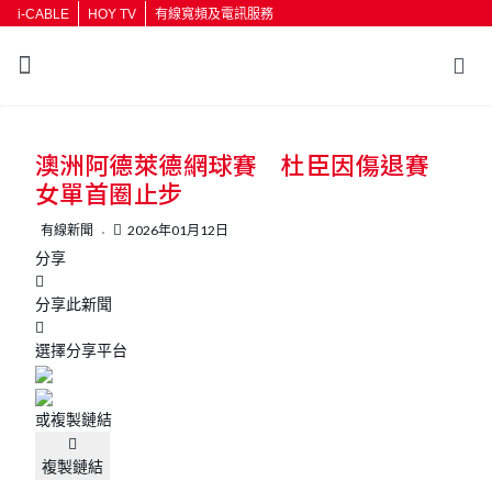
i-CABLE
HOY TV
有線寬頻及電訊服務
返回
澳洲阿德萊德網球賽 杜臣因傷退賽
按輸入鍵開始搜尋
女單首圈止步
有線新聞
2026年01月12日
分享
分享此新聞
選擇分享平台
或複製鏈結
複製鏈結