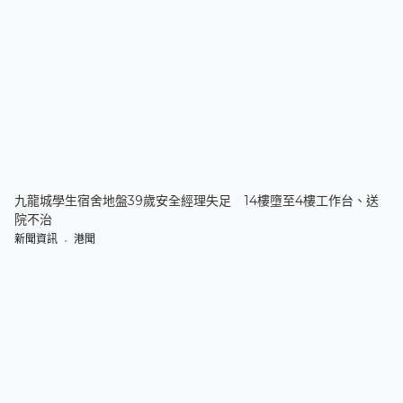
九龍城學生宿舍地盤39歲安全經理失足 14樓墮至4樓工作台、送
院不治
新聞資訊
港聞