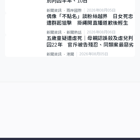
別判囚半年、10日
2026年08月05日
新聞資訊
兩岸國際
偶像「不點名」談粉絲越界 日女死忠
遭群起狙擊 掛繩開直播道歉後輕生
2026年08月06日
新聞資訊
新聞熱話
五歲童疑遭虐死｜母親認誤殺及虐兒判
囚22年 官斥被告殘忍、同類案最惡劣
2026年08月05日
新聞資訊
港聞