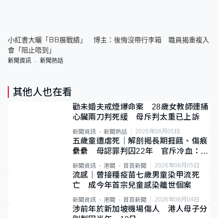
小紅書大曬「BB展戰績」 博主：後悔沒帶行李箱 職員揭重複入
會「阻止唔到」
新聞資訊
新聞熱話
其他人也在看
勸未婚夫戒煙爆命案 28歲女教師連捅
心臟兩刀判死緩 母斥判太重已上訴
2026年08月05日
新聞資訊
新聞熱話
五歲童遭虐死｜解剖揭長期捱餓、傷痕
纍纍 母認罪判囚22年 官斥冷血：同
類案最惡劣
2026年08月05日
新聞資訊
港聞
首頁新聞
流感｜曾接種疫苗七歲男童染甲流死
亡 成今年首宗兒童感染離世個案
2026年08月04日
新聞資訊
港聞
首頁新聞
涉前年於新加坡機場傷人 港人母子分