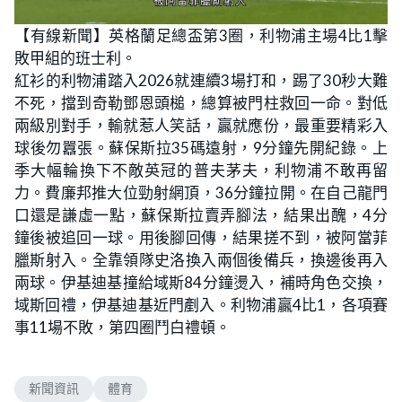
【有線新聞】英格蘭足總盃第3圈，利物浦主場4比1擊
敗甲組的班士利。
紅衫的利物浦踏入2026就連續3場打和，踢了30秒大難
不死，擋到奇勒鄧恩頭槌，總算被門柱救回一命。對低
兩級別對手，輸就惹人笑話，贏就應份，最重要精彩入
球後勿囂張。蘇保斯拉35碼遠射，9分鐘先開紀錄。上
季大幅輪換下不敵英冠的普夫茅夫，利物浦不敢再留
力。費廉邦推大位勁射網頂，36分鐘拉開。在自己龍門
口還是謙虛一點，蘇保斯拉賣弄腳法，結果出醜，4分
鐘後被追回一球。用後腳回傳，結果搓不到，被阿當菲
臘斯射入。全靠領隊史洛換入兩個後備兵，換邊後再入
兩球。伊基迪基撞給域斯84分鐘燙入，補時角色交換，
域斯回禮，伊基迪基近門剷入。利物浦贏4比1，各項賽
事11場不敗，第四圈鬥白禮頓。
新聞資訊
體育