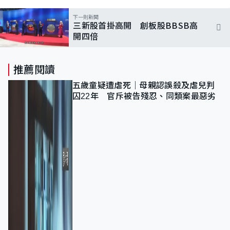
下一則新聞
三新股首掛高開 創板股BBSB高
開四倍
推薦閱讀
五歲童疑遭虐死｜母親認誤殺及虐兒判
囚22年 官斥被告殘忍、同類案最惡劣