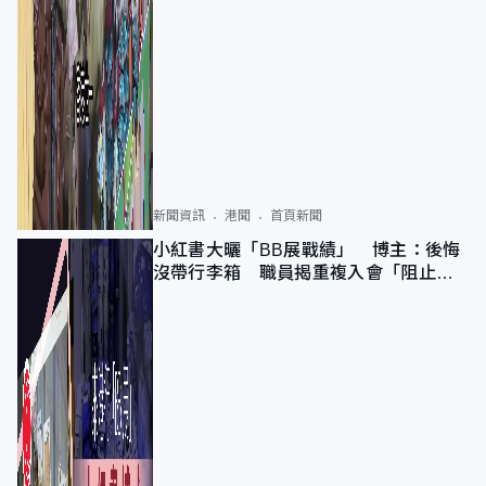
新聞資訊
港聞
首頁新聞
小紅書大曬「BB展戰績」 博主：後悔
沒帶行李箱 職員揭重複入會「阻止唔
到」