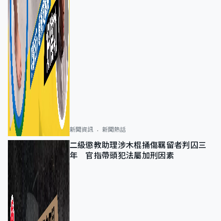
新聞資訊
新聞熱話
二級懲教助理涉木棍捅傷羈留者判囚三
年 官指帶頭犯法屬加刑因素