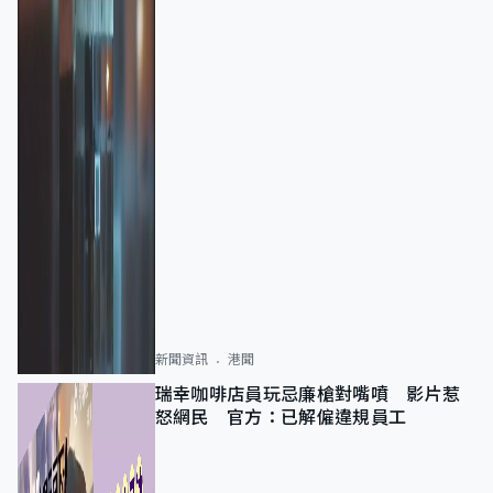
新聞資訊
港聞
瑞幸咖啡店員玩忌廉槍對嘴噴 影片惹
怒網民 官方：已解僱違規員工