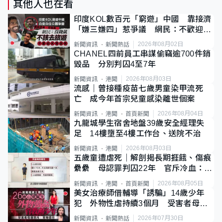
其他人也在看
印度KOL數百元「窮遊」中國 靠接濟
「嫌三嫌四」惹爭議 網民：不歡迎劣
質旅客
2026年08月02日
新聞資訊
新聞熱話
CHANEL四前員工串謀偷竊逾700件銷
毀品 分別判囚4至7年
2026年08月03日
新聞資訊
港聞
流感｜曾接種疫苗七歲男童染甲流死
亡 成今年首宗兒童感染離世個案
2026年08月04日
新聞資訊
港聞
首頁新聞
九龍城學生宿舍地盤39歲安全經理失
足 14樓墮至4樓工作台、送院不治
2026年08月03日
新聞資訊
港聞
五歲童遭虐死｜解剖揭長期捱餓、傷痕
纍纍 母認罪判囚22年 官斥冷血：同
類案最惡劣
2026年08月05日
新聞資訊
港聞
首頁新聞
美女治療師借輔導「誘騙」14歲少年
犯 外物性虐持續3個月 受害者母：
要保護其他人
2026年07月30日
新聞資訊
新聞熱話