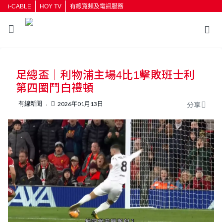
i-CABLE
HOY TV
有線寬頻及電訊服務
返回
足總盃｜利物浦主場4比1擊敗班士利
按輸入鍵開始搜尋
第四圈鬥白禮頓
有線新聞
2026年01月13日
分享