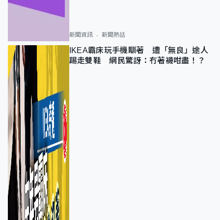
新聞資訊
新聞熱話
IKEA霸床玩手機瞓著 遭「無良」途人
踢走雙鞋 網民驚訝：冇著襪咁盡！？