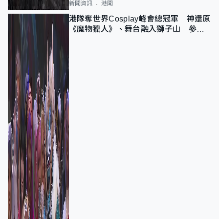
新聞資訊
港聞
港隊奪世界Cosplay峰會總冠軍 神還原
《魔物獵人》、舞台融入獅子山 參賽
者：讓大家認識香港