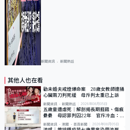
新聞資訊
新聞熱話
其他人也在看
勸未婚夫戒煙爆命案 28歲女教師連捅
心臟兩刀判死緩 母斥判太重已上訴
2026年08月05日
新聞資訊
新聞熱話
五歲童遭虐死｜解剖揭長期捱餓、傷痕
纍纍 母認罪判囚22年 官斥冷血：同
類案最惡劣
2026年08月05日
新聞資訊
港聞
首頁新聞
流感｜曾接種疫苗七歲男童染甲流死