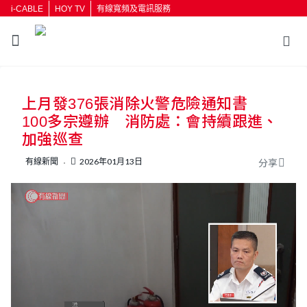
i-CABLE
HOY TV
有線寬頻及電訊服務
返回
上月發376張消除火警危險通知書
按輸入鍵開始搜尋
100多宗遵辦 消防處：會持續跟進、
加強巡查
有線新聞
2026年01月13日
分享