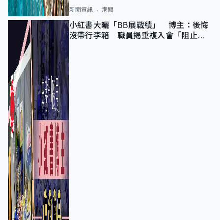
新聞資訊
港聞
小紅書大曬「BB展戰績」 博主：後悔
沒帶行李箱 職員揭重複入會「阻止唔
到」