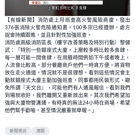
L
U
o
n
【有線新聞】消防處上月巡查高火警風險商廈，發出
a
m
d
u
376張消除火警危險通知書，100多宗已經遵辦。處方
e
t
d
e
:
說會持續跟進，並且針對性加強巡查。
5
3
消防處高級消防區長（樓宇改善策略及特別行動）黎健
.
2
武：「特別一些銀座式大廈，上層較多時比較多食肆，
3
%
每一層可能一間食肆，在用膳時間例如下午或者晚上，
人流會比較高。部分餐廳商戶他們一時貪方便，將貨物
放在走火通道，情況就不是很理想。看到這些情況會主
動就銀座式大廈主動加強巡查，同事都用民裝形式，避
免所謂『天文台』，可能他們有人通風報信，看到我們
到場就收好，我們離開又重新放出來。其次我們希望加
強與大廈物管溝通，有時真的無法24小時在商場，希望
他們幫手勸喻，甚至情況嚴重就舉報。」
新聞資訊
港聞