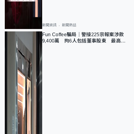
新聞資訊
新聞熱話
Fun Coffee騙局｜警接225宗報案涉款
9,400萬 拘6人包括董事股東 最高金
額一宗涉近千萬