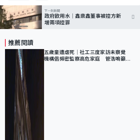
下一則新聞
政府飲用水｜鑫鼎鑫董事被控方新
增兩項控罪
推薦閱讀
五歲童遭虐死｜社工三度家訪未察覺
機構倡頻密監察高危家庭 管浩鳴籲加
強跨部門協作