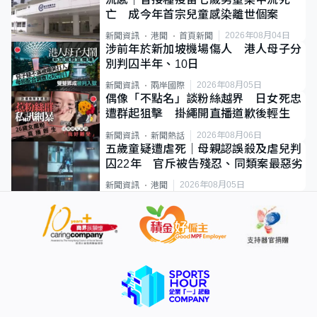
亡 成今年首宗兒童感染離世個案
2026年08月04日
新聞資訊
港聞
首頁新聞
涉前年於新加坡機場傷人 港人母子分
別判囚半年、10日
2026年08月05日
新聞資訊
兩岸國際
偶像「不點名」談粉絲越界 日女死忠
遭群起狙擊 掛繩開直播道歉後輕生
2026年08月06日
新聞資訊
新聞熱話
五歲童疑遭虐死｜母親認誤殺及虐兒判
囚22年 官斥被告殘忍、同類案最惡劣
2026年08月05日
新聞資訊
港聞