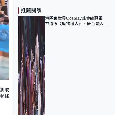
推薦閱讀
港隊奪世界Cosplay峰會總冠軍
神還原《魔物獵人》、舞台融入獅
子山 參賽者：讓大家認識香港
方將取
活動條