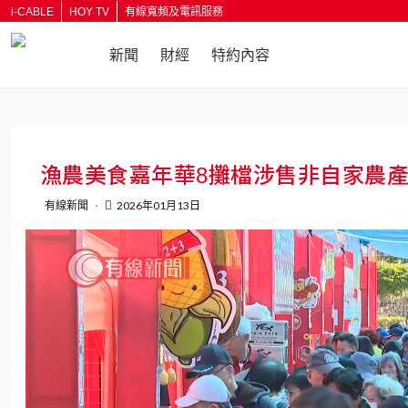
i-CABLE
HOY TV
有線寬頻及電訊服務
新聞
財經
特約內容
返回
漁農美食嘉年華8攤檔涉售非自家農
有線新聞
2026年01月13日