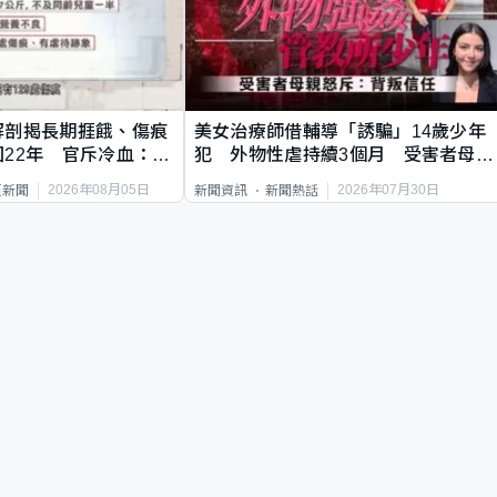
解剖揭長期捱餓、傷痕
美女治療師借輔導「誘騙」14歲少年
22年 官斥冷血：同
犯 外物性虐持續3個月 受害者母：
要保護其他人
2026年08月05日
2026年07月30日
頁新聞
新聞資訊
新聞熱話