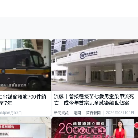
流感｜曾接種疫苗七歲男童染甲流死
工串謀偷竊逾700件銷
亡 成今年首宗兒童感染離世個案
至7年
2026年08月04日
新聞資訊
港聞
首頁新聞
26年08月03日