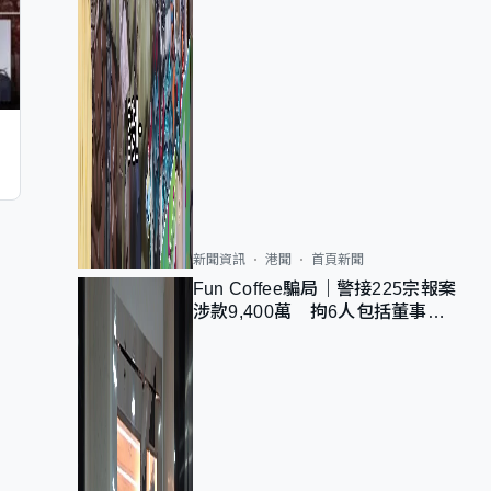
新聞資訊
港聞
首頁新聞
Fun Coffee騙局｜警接225宗報案
涉款9,400萬 拘6人包括董事股
東 最高金額一宗涉近千萬