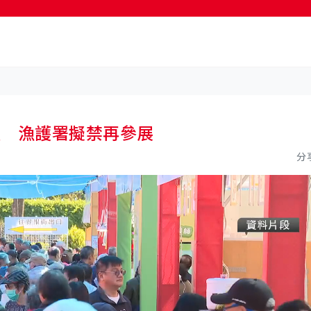
按輸入鍵開始搜尋
產 漁護署擬禁再參展
分