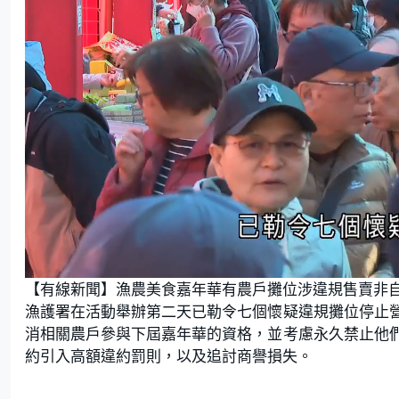
L
U
o
n
【有線新聞】漁農美食嘉年華有農戶攤位涉違規售賣非
a
m
d
u
e
t
漁護署在活動舉辦第二天已勒令七個懷疑違規攤位停止
d
e
:
消相關農戶參與下屆嘉年華的資格，並考慮永久禁止他
6
2
.
約引入高額違約罰則，以及追討商譽損失。
7
9
%