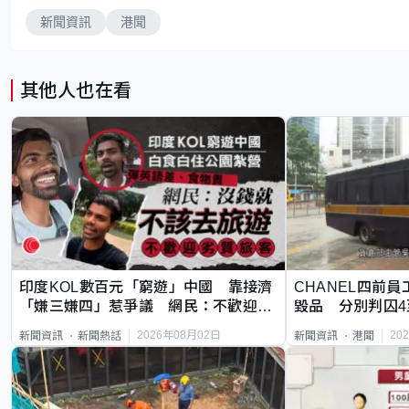
新聞資訊
港聞
其他人也在看
印度KOL數百元「窮遊」中國 靠接濟
CHANEL四前員
「嫌三嫌四」惹爭議 網民：不歡迎劣
毀品 分別判囚4
質旅客
2026年08月02日
20
新聞資訊
新聞熱話
新聞資訊
港聞