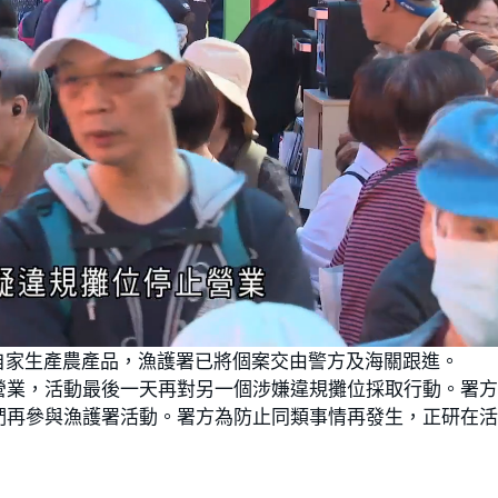
自家生產農產品，漁護署已將個案交由警方及海關跟進。
營業，活動最後一天再對另一個涉嫌違規攤位採取行動。署
們再參與漁護署活動。署方為防止同類事情再發生，正研在