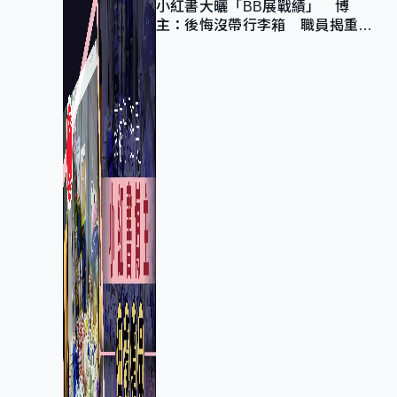
小紅書大曬「BB展戰績」 博
主：後悔沒帶行李箱 職員揭重複
入會「阻止唔到」