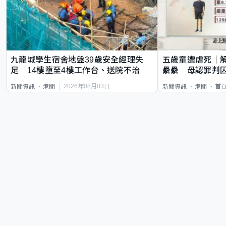
九龍城學生宿舍地盤39歲安全經理失
五歲童遭虐死｜
足 14樓墮至4樓工作台、送院不治
纍纍 母認罪判囚
類案最惡劣
2026年08月03日
新聞資訊
港聞
新聞資訊
港聞
首