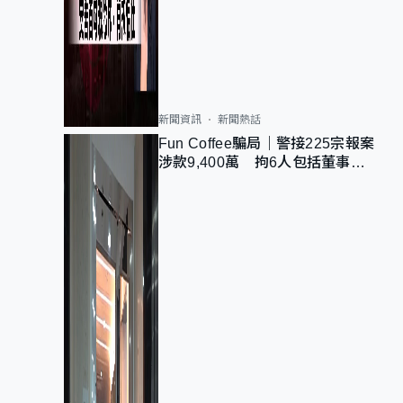
新聞資訊
新聞熱話
Fun Coffee騙局｜警接225宗報案
涉款9,400萬 拘6人包括董事股
東 最高金額一宗涉近千萬