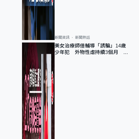
新聞資訊
新聞熱話
美女治療師借輔導「誘騙」14歲
少年犯 外物性虐持續3個月 受
害者母：要保護其他人