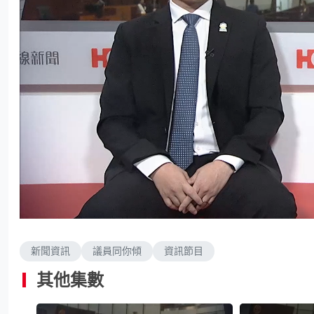
L
U
o
n
a
m
d
u
e
t
d
e
新聞資訊
議員同你傾
資訊節目
:
3
.
4
其他集數
4
%