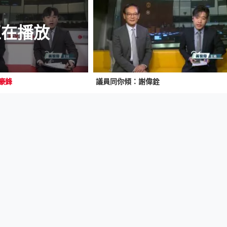
正在播放
豪鋒
議員同你傾：謝偉銓