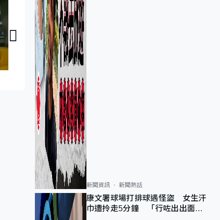
議員同你傾：郭偉强
議員同你傾：邱達根
新聞資訊
新聞熱話
康文署球場打排球遇怪盜 女生汗
巾遭拎走5分鐘 「行咗出出面唔
知做乜」