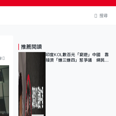
搜尋
推薦閱讀
印度KOL數百元「窮遊」中國 靠
享
接濟「嫌三嫌四」惹爭議 網民：
不歡迎劣質旅客