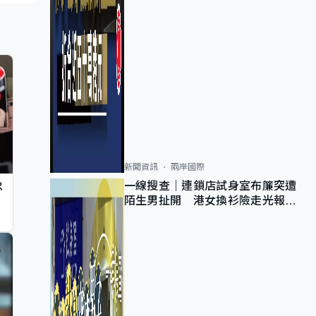
新聞資訊
兩岸國際
一線搜查｜連鎖店試身室布簾突遭
忠
陌生男扯開 港女換衫險走光報
警 全港分店急換實體門