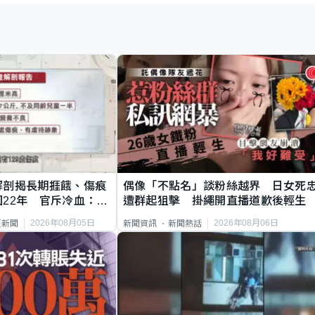
解剖揭長期捱餓、傷痕
偶像「不點名」談粉絲越界 日女死
22年 官斥冷血：同
遭群起狙擊 掛繩開直播道歉後輕生
2026年08月05日
2026年08月06日
頁新聞
新聞資訊
新聞熱話