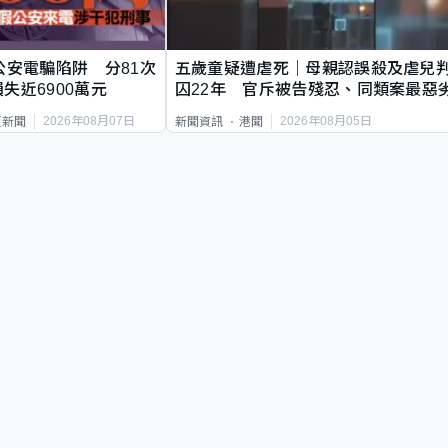
公安電騙陷阱 分81次
五歲童疑遭虐死｜母親認誤殺及虐兒
失近6900萬元
囚22年 官斥被告殘忍、同類案最惡
2026年08月07日
2026年08月05日
頁新聞
新聞資訊
港聞