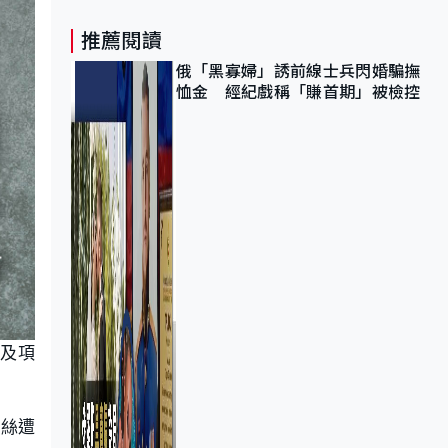
推薦閱讀
俄「黑寡婦」誘前線士兵閃婚騙撫
恤金 經紀戲稱「賺首期」被檢控
師及項
螺絲遭