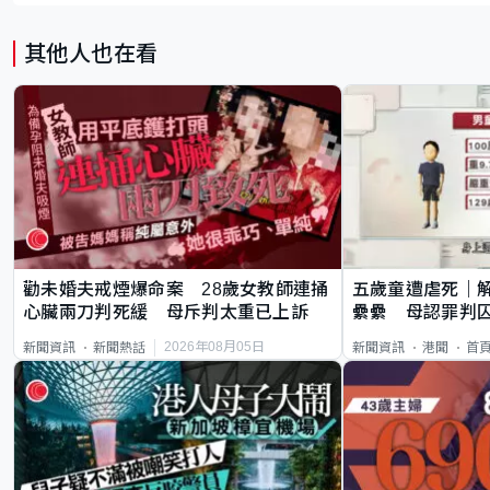
其他人也在看
勸未婚夫戒煙爆命案 28歲女教師連捅
五歲童遭虐死｜
心臟兩刀判死緩 母斥判太重已上訴
纍纍 母認罪判囚
類案最惡劣
2026年08月05日
新聞資訊
新聞熱話
新聞資訊
港聞
首