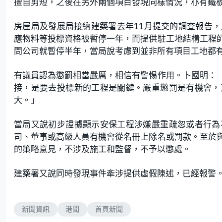
擅自剪短，之後在另外兩個項目發現同樣情況，亦有鐵
房屋局及發展局接納建築署去年11月提交的調查報告
應物料等投標資格被暫停一年，而提供駐工地結構工程
問公司就暫停半年，當局說考慮到並非所有項目工地都
有議員認為懲罰相當嚴厲，相信有警惕作用。卜國明：
接，是要去投標新的工程是關鍵。嚴重懲罰是有機會，
大。」
當局又說初步證據顯示安保工程涉嫌嚴重疏忽或者行為
司、董事或高級人員有機會從名冊上除名或罰款。至於
的策略意見，不涉及施工和監督，不予以懲處。
建築署又說同時發現事件牽涉提供虛假陳述，已經報警
新聞資訊
港聞
首頁新聞