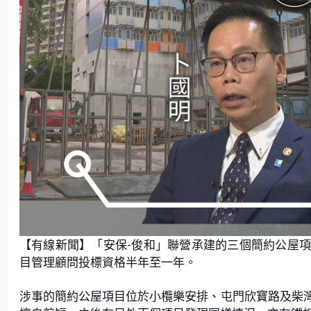
【有線新聞】「安保-俊和」聯營承建的三個簡約公屋
目管理顧問投標資格半年至一年。
涉事的簡約公屋項目位於小欖樂安排、屯門欣寶路及柴