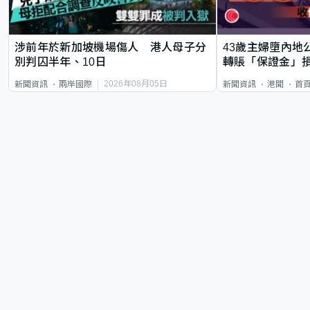
涉前年於新加坡機場傷人 港人母子分
43歲主婦墮內地
別判囚半年、10日
轉賬「保證金」損
2026年08月05日
新聞資訊
兩岸國際
新聞資訊
港聞
首