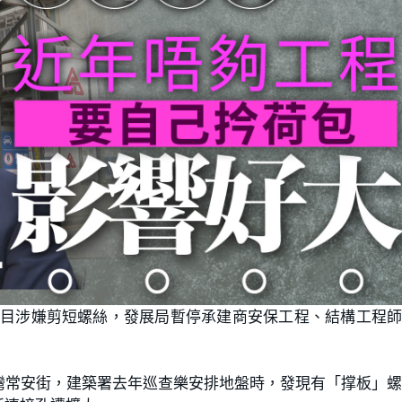
項目涉嫌剪短螺絲，發展局暫停承建商安保工程、結構工程
灣常安街，建築署去年巡查樂安排地盤時，發現有「撑板」