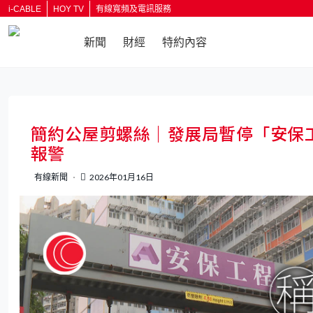
i-CABLE
HOY TV
有線寬頻及電訊服務
新聞
財經
特約內容
簡約公屋剪螺絲｜發展局暫停「安保
報警
有線新聞
2026年01月16日