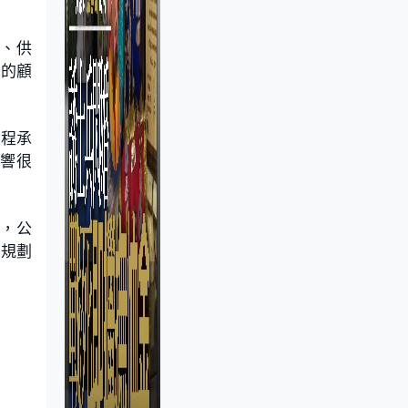
程、供
理的顧
工程承
響很
，公
程規劃