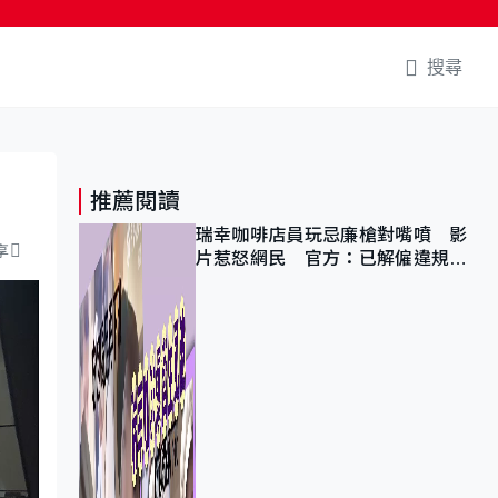
搜尋
推薦閱讀
瑞幸咖啡店員玩忌廉槍對嘴噴 影
享
片惹怒網民 官方：已解僱違規員
工