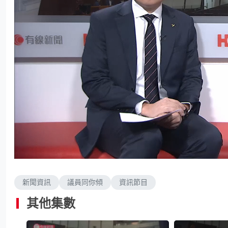
L
U
o
n
a
m
d
u
e
t
d
e
新聞資訊
議員同你傾
資訊節目
:
3
.
9
其他集數
6
%