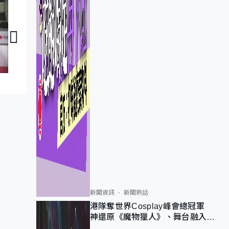
議員同你傾：謝偉銓
議員同你傾：郭偉强
新聞資訊
新聞熱話
港隊奪世界Cosplay峰會總冠軍
神還原《魔物獵人》、舞台融入獅
子山 參賽者：讓大家認識香港