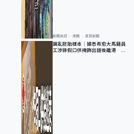
新聞資訊
港聞
首頁新聞
調亂胚胎樣本｜據悉希愈大馬籍員
工涉錄假口供掩飾出錯後離港 警
列詐騙 正通緝在逃人士