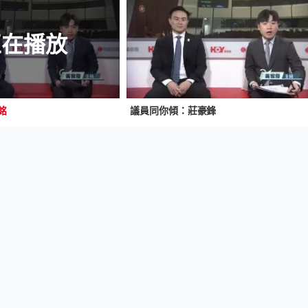
正在播放
銘
議員同你傾：莊豪鋒