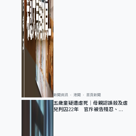
新聞資訊
港聞
首頁新聞
五歲童疑遭虐死｜母親認誤殺及虐
兒判囚22年 官斥被告殘忍、同
類案最惡劣