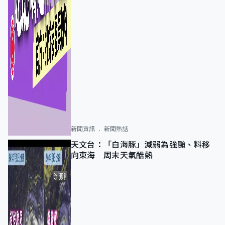
新聞資訊
新聞熱話
天文台：「白海豚」減弱為強颱、料移
向東海 周末天氣酷熱