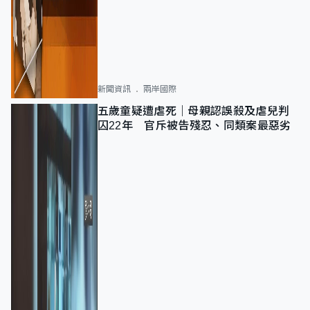
新聞資訊
兩岸國際
五歲童疑遭虐死｜母親認誤殺及虐兒判
囚22年 官斥被告殘忍、同類案最惡劣