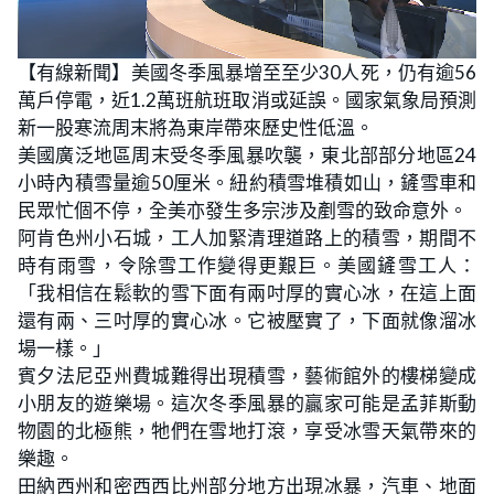
L
U
o
n
【有線新聞】美國冬季風暴增至至少30人死，仍有逾56
a
m
d
u
萬戶停電，近1.2萬班航班取消或延誤。國家氣象局預測
e
t
d
e
:
新一股寒流周末將為東岸帶來歷史性低溫。
2
2
美國廣泛地區周末受冬季風暴吹襲，東北部部分地區24
.
2
小時內積雪量逾50厘米。紐約積雪堆積如山，鏟雪車和
2
%
民眾忙個不停，全美亦發生多宗涉及剷雪的致命意外。
阿肯色州小石城，工人加緊清理道路上的積雪，期間不
時有雨雪，令除雪工作變得更艱巨。美國鏟雪工人：
「我相信在鬆軟的雪下面有兩吋厚的實心冰，在這上面
還有兩、三吋厚的實心冰。它被壓實了，下面就像溜冰
場一樣。」
賓夕法尼亞州費城難得出現積雪，藝術館外的樓梯變成
小朋友的遊樂場。這次冬季風暴的贏家可能是孟菲斯動
物園的北極熊，牠們在雪地打滾，享受冰雪天氣帶來的
樂趣。
田納西州和密西西比州部分地方出現冰暴，汽車、地面