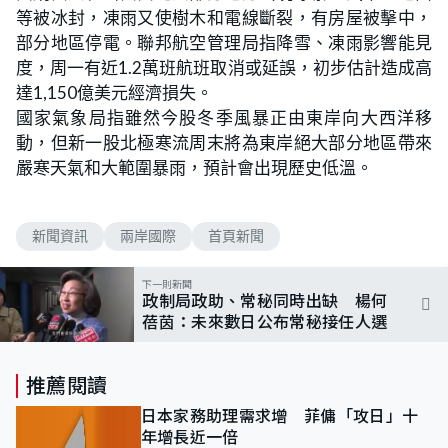
等被冰封，凍雨又使樹木和電線斷裂，有房屋被擊中，
部分地區停電。聯邦航空管理局指降雪、凍雨影響能見
度，周一有近1.2萬班航班取消或延誤，初步估計造成高
達1,150億美元經濟損失。
國家氣象局指雖然今股冬季風暴正由東岸向大西洋移
動，但新一股北極寒流周末將為東岸絕大部分地區帶來
嚴寒天氣和大範圍暴雨，預計會出現歷史低溫。
新聞資訊
兩岸國際
首頁新聞
下一則新聞
政制局政助、常秘同時出缺 楊何
蓓茵：未來數日公布常秘接任人選
推薦閱讀
日本家務助理需求增 菲傭「攻日」十
年增長近一倍