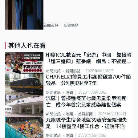
新聞資訊
新聞熱話
其他人也在看
印度KOL數百元「窮遊」中國 靠接濟
「嫌三嫌四」惹爭議 網民：不歡迎劣
質旅客
2026年08月02日
新聞資訊
新聞熱話
CHANEL四前員工串謀偷竊逾700件銷
毀品 分別判囚4至7年
2026年08月03日
新聞資訊
港聞
流感｜曾接種疫苗七歲男童染甲流死
亡 成今年首宗兒童感染離世個案
2026年08月04日
新聞資訊
港聞
首頁新聞
九龍城學生宿舍地盤39歲安全經理失
足 14樓墮至4樓工作台、送院不治
2026年08月03日
新聞資訊
港聞