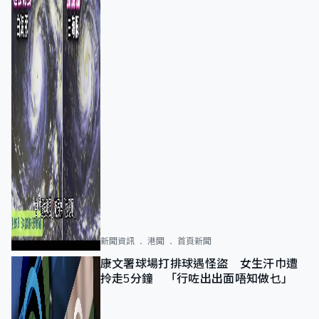
新聞資訊
港聞
首頁新聞
康文署球場打排球遇怪盜 女生汗巾遭
拎走5分鐘 「行咗出出面唔知做乜」