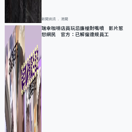
新聞資訊
港聞
瑞幸咖啡店員玩忌廉槍對嘴噴 影片惹
怒網民 官方：已解僱違規員工