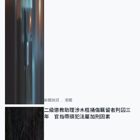
新聞資訊
港聞
二級懲教助理涉木棍捅傷羈留者判囚三
年 官指帶頭犯法屬加刑因素