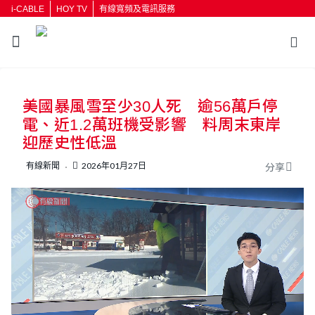
i-CABLE
HOY TV
有線寬頻及電訊服務
返回
美國暴風雪至少30人死 逾56萬戶停
按輸入鍵開始搜尋
電、近1.2萬班機受影響 料周末東岸
迎歷史性低溫
有線新聞
2026年01月27日
分享