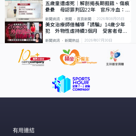
五歲童遭虐死｜解剖揭長期捱餓、傷痕
纍纍 母認罪判囚22年 官斥冷血：同
類案最惡劣
2026年08月05日
新聞資訊
港聞
首頁新聞
美女治療師借輔導「誘騙」14歲少年
犯 外物性虐持續3個月 受害者母：
要保護其他人
2026年07月30日
新聞資訊
新聞熱話
有用連結