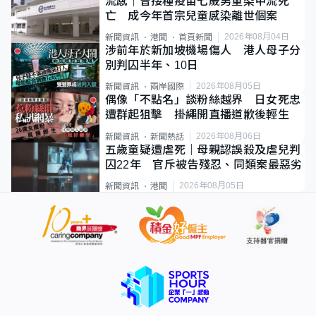
流感｜曾接種疫苗七歲男童染甲流死
亡 成今年首宗兒童感染離世個案
2026年08月04日
新聞資訊
港聞
首頁新聞
涉前年於新加坡機場傷人 港人母子分
別判囚半年、10日
2026年08月05日
新聞資訊
兩岸國際
偶像「不點名」談粉絲越界 日女死忠
遭群起狙擊 掛繩開直播道歉後輕生
2026年08月06日
新聞資訊
新聞熱話
五歲童疑遭虐死｜母親認誤殺及虐兒判
囚22年 官斥被告殘忍、同類案最惡劣
2026年08月05日
新聞資訊
港聞