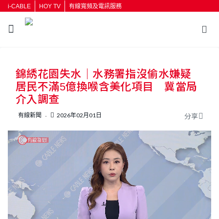
i-CABLE
HOY TV
有線寬頻及電訊服務
返回
錦綉花園失水｜水務署指沒偷水嫌疑
按輸入鍵開始搜尋
居民不滿5億換喉含美化項目 冀當局
介入調查
有線新聞
2026年02月01日
分享