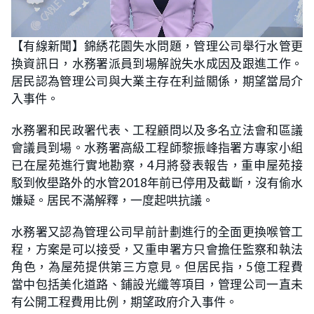
L
U
o
n
【有線新聞】錦綉花園失水問題，管理公司舉行水管更
a
m
d
u
換資訊日，水務署派員到場解說失水成因及跟進工作。
e
t
d
e
:
居民認為管理公司與大業主存在利益關係，期望當局介
1
8
入事件。
.
8
7
水務署和民政署代表、工程顧問以及多名立法會和區議
%
會議員到場。水務署高級工程師黎振峰指署方專家小組
已在屋苑進行實地勘察，4月將發表報告，重申屋苑接
駁到攸壆路外的水管2018年前已停用及截斷，沒有偷水
嫌疑。居民不滿解釋，一度起哄抗議。
水務署又認為管理公司早前計劃進行的全面更換喉管工
程，方案是可以接受，又重申署方只會擔任監察和執法
角色，為屋苑提供第三方意見。但居民指，5億工程費
當中包括美化道路、鋪設光纖等項目，管理公司一直未
有公開工程費用比例，期望政府介入事件。