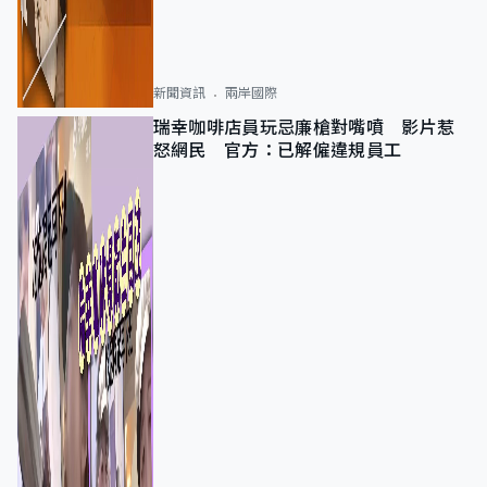
新聞資訊
兩岸國際
瑞幸咖啡店員玩忌廉槍對嘴噴 影片惹
怒網民 官方：已解僱違規員工