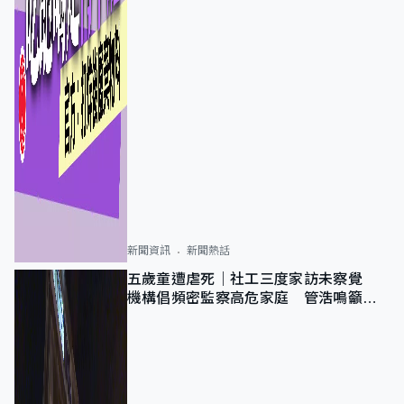
新聞資訊
新聞熱話
五歲童遭虐死｜社工三度家訪未察覺
機構倡頻密監察高危家庭 管浩鳴籲加
強跨部門協作