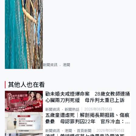
新聞資訊
港聞
其他人也在看
勸未婚夫戒煙爆命案 28歲女教師連捅
心臟兩刀判死緩 母斥判太重已上訴
2026年08月05日
新聞資訊
新聞熱話
五歲童遭虐死｜解剖揭長期捱餓、傷痕
纍纍 母認罪判囚22年 官斥冷血：同
類案最惡劣
2026年08月05日
新聞資訊
港聞
首頁新聞