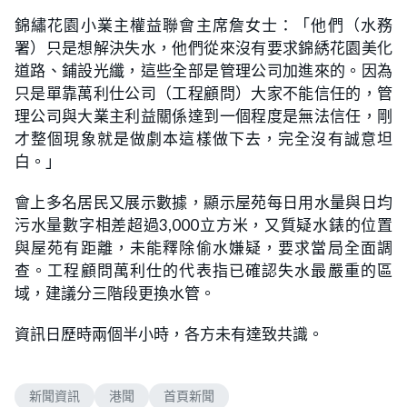
錦繡花園小業主權益聯會主席詹女士：「他們（水務
署）只是想解決失水，他們從來沒有要求錦綉花園美化
道路、鋪設光纖，這些全部是管理公司加進來的。因為
只是單靠萬利仕公司（工程顧問）大家不能信任的，管
理公司與大業主利益關係達到一個程度是無法信任，剛
才整個現象就是做劇本這樣做下去，完全沒有誠意坦
白。」
會上多名居民又展示數據，顯示屋苑每日用水量與日均
污水量數字相差超過3,000立方米，又質疑水錶的位置
與屋苑有距離，未能釋除偷水嫌疑，要求當局全面調
查。工程顧問萬利仕的代表指已確認失水最嚴重的區
域，建議分三階段更換水管。
資訊日歷時兩個半小時，各方未有達致共識。
新聞資訊
港聞
首頁新聞