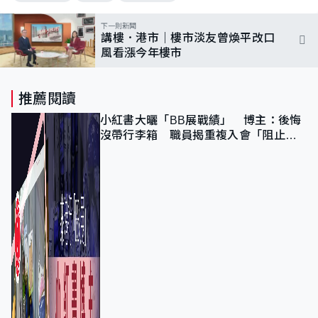
下一則新聞
講樓．港市｜樓市淡友曾煥平改口
風看漲今年樓市
推薦閱讀
小紅書大曬「BB展戰績」 博主：後悔
沒帶行李箱 職員揭重複入會「阻止唔
到」