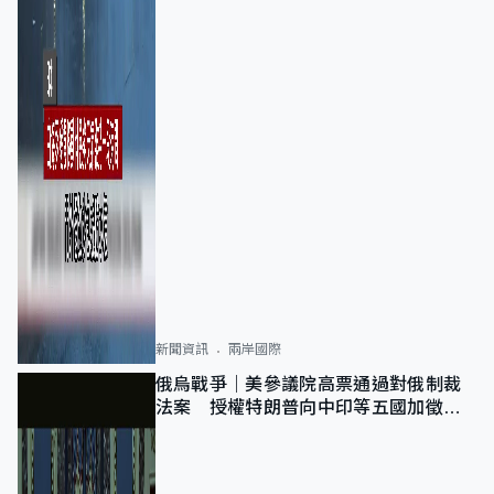
新聞資訊
兩岸國際
俄烏戰爭｜美參議院高票通過對俄制裁
法案 授權特朗普向中印等五國加徵
100%關稅