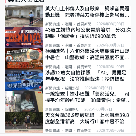
黃大仙上邨傷人及自殺案 疑噪音問題
動殺機 死者持菜刀斬傷樓上鄰居後墮
斃
2026年08月08日
新聞資訊
港聞
首頁新聞
43歲主婦墮內地公安電騙陷阱 分81次
轉賬「保證金」損失近6900萬元
2026年08月07日
新聞資訊
港聞
首頁新聞
極端酷熱｜六旬外籍漢大埔船灣行山疑
中暑亡 山藝教練：高溫高濕度不宜遠
足
2026年08月09日
新聞資訊
港聞
首頁新聞
涉誘12歲女自拍祼照 「A0」男捱足
年半冤獄 法官推翻裁決：抄錯標點
2026年08月06日
新聞資訊
新聞熱話
一線搜查｜揸小巴難「養家活兒」 司
機平均年齡約70歲 88歲黃伯：希望一
直揸落去
2026年08月07日
新聞資訊
新聞熱話
天文台錄36.9度破紀錄 上水飆至39.8
度創全港新高 大埔行山客中暑不治
2026年08月09日
新聞資訊
港聞
首頁新聞