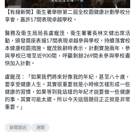
L
U
o
n
【有線新聞】衞生署舉辦第二屆全校園健康計劃學校分
a
m
d
u
享會，嘉許17間表現卓越學校。
e
t
d
e
:
4
醫務及衞生局局長盧寵茂、衞生署署長林文健出席活
2
.
動，頒發獎座表揚17間表現卓越參與學校，持續落實校
8
6
本健康校園措施。寵茂致辭時表示，計劃實施兩年，參
%
與學校已增至近900間，呼籲剩餘269間未參與學校盡
快加入計劃。
盧寵茂：「如果我們將來好像我的年紀，甚至八十歲，
要享受健康人生。其實很重要就是小時候怎樣形成一些
健康的習慣，如果等到我這樣的年紀才說要做一些健康
的事，其實可能太遲。所以今天這個題目正正就是非常
重要。」
新聞資訊
港聞