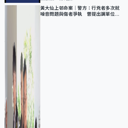
黃大仙上邨命案｜警方：行兇者多次就
噪音問題與傷者爭執 曾提出調單位已
獲批