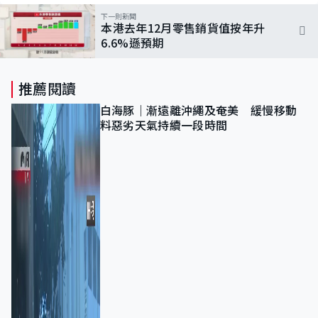
下一則新聞
本港去年12月零售銷貨值按年升
6.6%遜預期
推薦閱讀
白海豚｜漸遠離沖繩及奄美 緩慢移動
料惡劣天氣持續一段時間