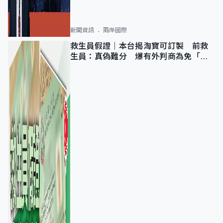
新聞資訊
兩岸國際
救生員假證｜本台揭淘寶可訂製 前救
生員：真偽難分 爆有外判商為免「封
池」沒做足檢查