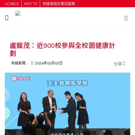
i-CABLE
HOY TV
有線寬頻及電訊服務
返回
盧寵茂：近900校參與全校園健康計
按輸入鍵開始搜尋
劃
有線新聞
2026年02月03日
分享