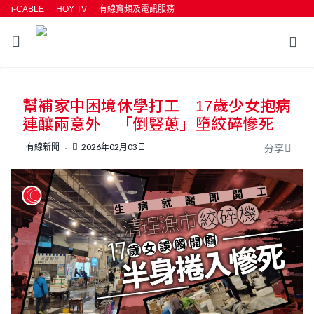
i-CABLE
HOY TV
有線寬頻及電訊服務
返回
幫補家中困境休學打工 17歲少女抱病
按輸入鍵開始搜尋
連釀兩意外 「倒豎蔥」墮絞碎慘死
有線新聞
2026年02月03日
分享