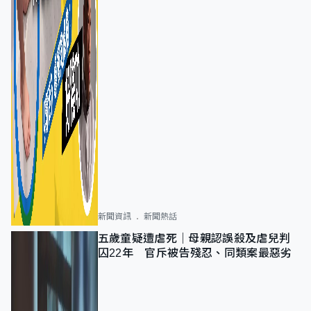
新聞資訊
新聞熱話
五歲童疑遭虐死｜母親認誤殺及虐兒判
囚22年 官斥被告殘忍、同類案最惡劣