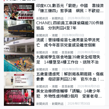
印度KOL數百元「窮遊」中國 靠接濟
「嫌三嫌四」惹爭議 網民：不歡迎劣
質旅客
2026年08月02日
新聞資訊
新聞熱話
CHANEL四前員工串謀偷竊逾700件銷
毀品 分別判囚4至7年
2026年08月03日
新聞資訊
港聞
流感｜曾接種疫苗七歲男童染甲流死
亡 成今年首宗兒童感染離世個案
2026年08月04日
新聞資訊
港聞
首頁新聞
九龍城學生宿舍地盤39歲安全經理失
足 14樓墮至4樓工作台、送院不治
2026年08月03日
新聞資訊
港聞
五歲童遭虐死｜解剖揭長期捱餓、傷痕
纍纍 母認罪判囚22年 官斥冷血：同
類案最惡劣
2026年08月05日
新聞資訊
港聞
首頁新聞
美女治療師借輔導「誘騙」14歲少年
犯 外物性虐持續3個月 受害者母：
要保護其他人
2026年07月30日
新聞資訊
新聞熱話