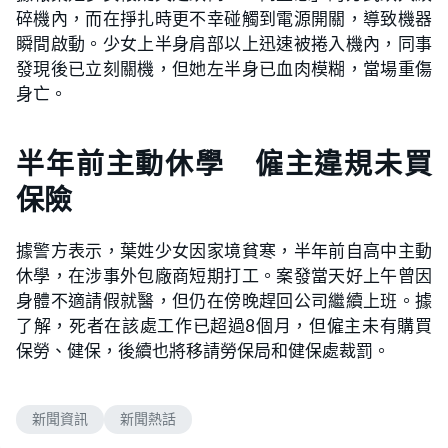
碎機內，而在掙扎時更不幸碰觸到電源開關，導致機器
瞬間啟動。少女上半身肩部以上迅速被捲入機內，同事
發現後已立刻關機，但她左半身已血肉模糊，當場重傷
身亡。
半年前主動休學 僱主違規未買
保險
據警方表示，葉姓少女因家境貧寒，半年前自高中主動
休學，在涉事外包廠商短期打工。案發當天好上午曾因
身體不適請假就醫，但仍在傍晚趕回公司繼續上班。據
了解，死者在該處工作已超過8個月，但僱主未有購買
保勞、健保，後續也將移請勞保局和健保處裁罰。
新聞資訊
新聞熱話