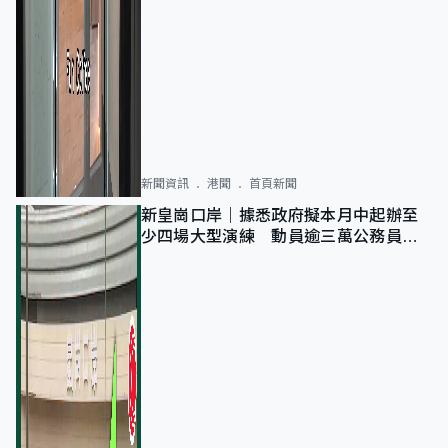
新聞資訊
港聞
首頁新聞
新皇崗口岸｜據悉政府擬本月中起辦至
少四場大型演練 動員逾三萬公務員人
次測試