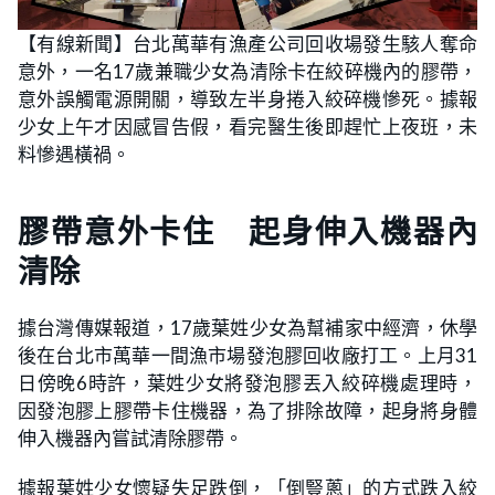
【有線新聞】台北萬華有漁產公司回收場發生駭人奪命
意外，一名17歲兼職少女為清除卡在絞碎機內的膠帶，
意外誤觸電源開關，導致左半身捲入絞碎機慘死。據報
少女上午才因感冒告假，看完醫生後即趕忙上夜班，未
料慘遇橫禍。
膠帶意外卡住 起身伸入機器內
清除
據台灣傳媒報道，17歲葉姓少女為幫補家中經濟，休學
後在台北市萬華一間漁市場發泡膠回收廠打工。上月31
日傍晚6時許，葉姓少女將發泡膠丟入絞碎機處理時，
因發泡膠上膠帶卡住機器，為了排除故障，起身將身體
伸入機器內嘗試清除膠帶。
據報葉姓少女懷疑失足跌倒，「倒豎蔥」的方式跌入絞