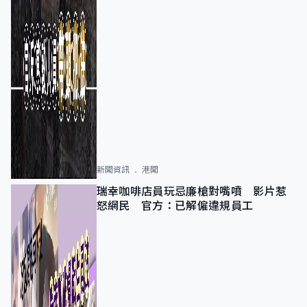
新聞資訊
港聞
瑞幸咖啡店員玩忌廉槍對嘴噴 影片惹
怒網民 官方：已解僱違規員工