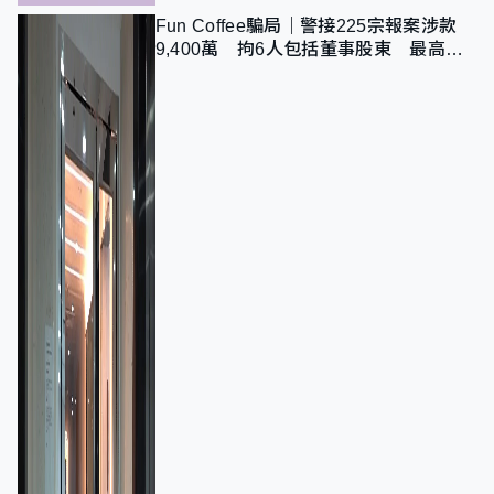
Fun Coffee騙局｜警接225宗報案涉款
9,400萬 拘6人包括董事股東 最高金
額一宗涉近千萬