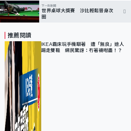
下一則新聞
世界桌球大獎賽 沙比輕鬆晉身次
圈
推薦閱讀
IKEA霸床玩手機瞓著 遭「無良」途人
踢走雙鞋 網民驚訝：冇著襪咁盡！？