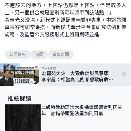
不應該去的地方，上客點仍然是上客點，但是較多人
上，另一個併合就是營辦商可以派車到該站點。」
黃志光又澄清，新模式下調配車輛並非專車，中途站候
車乘客可如常乘搭，而新模式牽涉平台會研究法例框架
規範，及監管公交服務形式上如何與時並進。
新聞資訊
港聞
首頁新聞
下一則新聞
宏福苑大火｜大致收齊災民意願
李家超：相當高比例考慮政府收購
業權
推薦閱讀
二級懲教助理涉木棍捅傷羈留者判囚三
年 官指帶頭犯法屬加刑因素