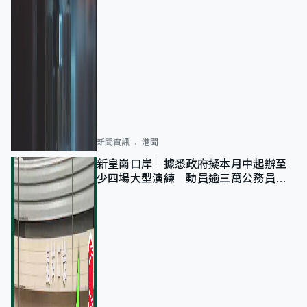
新聞資訊
港聞
新皇崗口岸｜據悉政府擬本月中起辦至
少四場大型演練 動員逾三萬公務員人
次測試