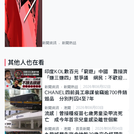
新聞資訊
新聞熱話
其他人也在看
印度KOL數百元「窮遊」中國 靠接濟
「嫌三嫌四」惹爭議 網民：不歡迎劣
質旅客
2026年08月02日
新聞資訊
新聞熱話
CHANEL四前員工串謀偷竊逾700件銷
毀品 分別判囚4至7年
2026年08月03日
新聞資訊
港聞
流感｜曾接種疫苗七歲男童染甲流死
亡 成今年首宗兒童感染離世個案
2026年08月04日
新聞資訊
港聞
首頁新聞