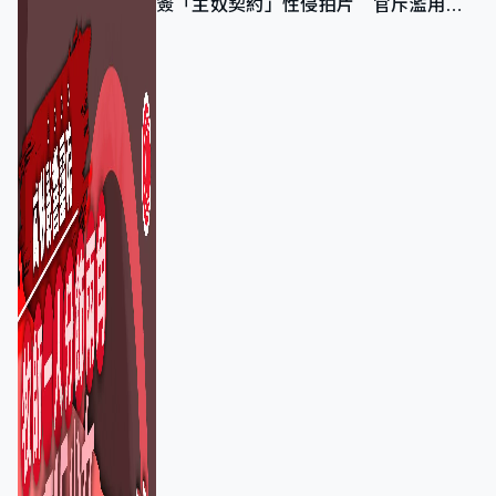
簽「主奴契約」性侵拍片 官斥濫用教
友信任、二審判囚9年