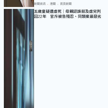
新聞資訊
港聞
首頁新聞
五歲童疑遭虐死｜母親認誤殺及虐兒判
囚22年 官斥被告殘忍、同類案最惡劣