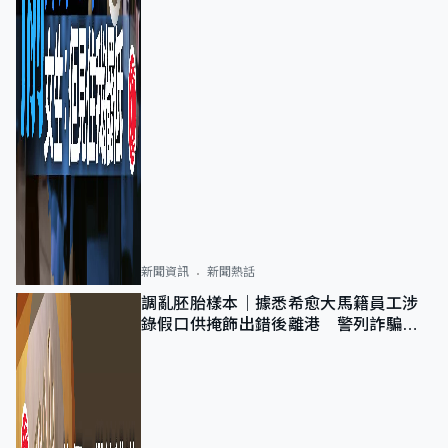
新聞資訊
新聞熱話
調亂胚胎樣本｜據悉希愈大馬籍員工涉
錄假口供掩飾出錯後離港 警列詐騙
正通緝在逃人士