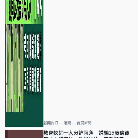
新聞資訊
港聞
首頁新聞
教會牧師一人分飾兩角 誘騙15歲信徒