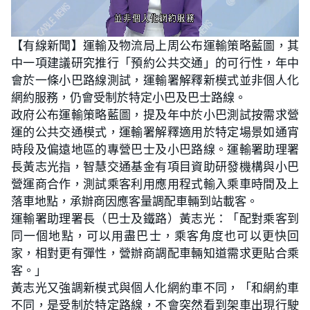
L
U
o
n
【有線新聞】運輸及物流局上周公布運輸策略藍圖，其
a
m
d
u
中一項建議研究推行「預約公共交通」的可行性，年中
e
t
d
e
:
會於一條小巴路線測試，運輸署解釋新模式並非個人化
2
9
網約服務，仍會受制於特定小巴及巴士路線。
.
4
政府公布運輸策略藍圖，提及年中於小巴測試按需求營
1
%
運的公共交通模式，運輸署解釋適用於特定場景如通宵
時段及偏遠地區的專營巴士及小巴路線。運輸署助理署
長黃志光指，智慧交通基金有項目資助研發機構與小巴
營運商合作，測試乘客利用應用程式輸入乘車時間及上
落車地點，承辦商因應客量調配車輛到站載客。
運輸署助理署長（巴士及鐵路）黃志光：「配對乘客到
同一個地點，可以用盡巴士，乘客角度也可以更快回
家，相對更有彈性，營辦商調配車輛知道需求更貼合乘
客。」
黃志光又強調新模式與個人化網約車不同，「和網約車
不同，是受制於特定路線，不會突然看到架車出現行駛