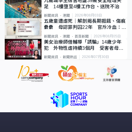
九龍城學生宿舍地盤39歲安全經理失
足 14樓墮至4樓工作台、送院不治
2026年08月03日
新聞資訊
港聞
五歲童遭虐死｜解剖揭長期捱餓、傷痕
纍纍 母認罪判囚22年 官斥冷血：同
類案最惡劣
2026年08月05日
新聞資訊
港聞
首頁新聞
美女治療師借輔導「誘騙」14歲少年
犯 外物性虐持續3個月 受害者母：
要保護其他人
2026年07月30日
新聞資訊
新聞熱話