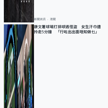
新聞資訊
港聞
康文署球場打排球遇怪盜 女生汗巾遭
拎走5分鐘 「行咗出出面唔知做乜」