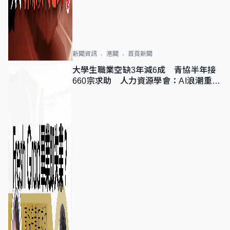
新聞資訊
港聞
首頁新聞
大學生職業空缺3年減6成 青協半年接
660宗求助 人力資源學會：AI浪潮重整
職位需求