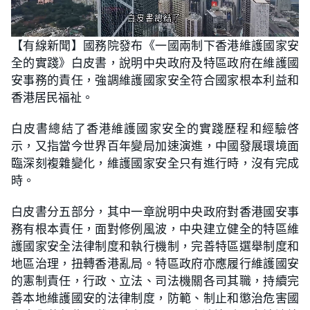
L
U
o
n
【有線新聞】國務院發布《一國兩制下香港維護國家安
a
m
d
u
全的實踐》白皮書，說明中央政府及特區政府在維護國
e
t
d
e
:
安事務的責任，強調維護國家安全符合國家根本利益和
3
0
香港居民福祉。
.
0
0
白皮書總結了香港維護國家安全的實踐歷程和經驗啓
%
示，又指當今世界百年變局加速演進，中國發展環境面
臨深刻複雜變化，維護國家安全只有進行時，沒有完成
時。
白皮書分五部分，其中一章說明中央政府對香港國安事
務有根本責任，面對修例風波，中央建立健全的特區維
護國家安全法律制度和執行機制，完善特區選舉制度和
地區治理，扭轉香港亂局。特區政府亦應履行維護國安
的憲制責任，行政、立法、司法機關各司其職，持續完
善本地維護國安的法律制度，防範、制止和懲治危害國