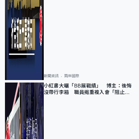
新聞資訊
兩岸國際
小紅書大曬「BB展戰績」 博主：後悔
沒帶行李箱 職員揭重複入會「阻止唔
到」