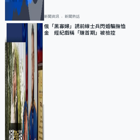
新聞資訊
新聞熱話
俄「黑寡婦」誘前線士兵閃婚騙撫恤
金 經紀戲稱「賺首期」被檢控