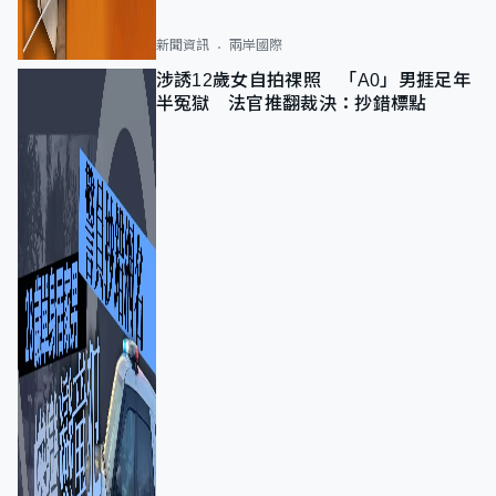
新聞資訊
兩岸國際
涉誘12歲女自拍祼照 「A0」男捱足年
半冤獄 法官推翻裁決：抄錯標點