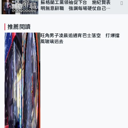
蘇格蘭工黨領袖促下台 施紀賢表
明無意辭職 強調每場硬仗自己最
終都獲勝
推薦閱讀
旺角男子凌晨追通宵巴士落空 打爆擋
風玻璃逃去