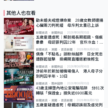
其他人也在看
勸未婚夫戒煙爆命案 28歲女教師連捅
心臟兩刀判死緩 母斥判太重已上訴
2026年08月05日
新聞資訊
新聞熱話
五歲童遭虐死｜解剖揭長期捱餓、傷痕
纍纍 母認罪判囚22年 官斥冷血：同
類案最惡劣
2026年08月05日
新聞資訊
港聞
首頁新聞
偶像「不點名」談粉絲越界 日女死忠
遭群起狙擊 掛繩開直播道歉後輕生
2026年08月06日
新聞資訊
新聞熱話
涉前年於新加坡機場傷人 港人母子分
別判囚半年、10日
2026年08月05日
新聞資訊
兩岸國際
43歲主婦墮內地公安電騙陷阱 分81次
轉賬「保證金」損失近6900萬元
2026年08月07日
新聞資訊
港聞
首頁新聞
五歲童疑遭虐死｜母親認誤殺及虐兒判